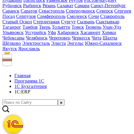
Пушкино
Пятигорск
Раменское
Реутов
Ростов-на-Дону
Рубцовск
Рыбинск
Рязань
Салават
Самара
Санкт-Петербург
Саранск
Саратов
Севастополь
Северодвинск
Северск
Сергиев
Посад
Серпухов
Симферополь
Смоленск
Сочи
Ставрополь
Старый Оскол
Стерлитамак
Сургут
Сызрань
Сыктывкар
Таганрог
Тамбов
Тверь
Тольятти
Томск
Тюмень
Улан-Удэ
Ульяновск
Уссурийск
Уфа
Хабаровск
Хасавюрт
Химки
Чебоксары
Челябинск
Череповец
Черкесск
Чита
Шахты
Щёлково
Электросталь
Элиста
Энгельс
Южно-Сахалинск
Якутск
Ярославль
Главная
Программа 1С
1С Бухгалтерия
1С:ERP