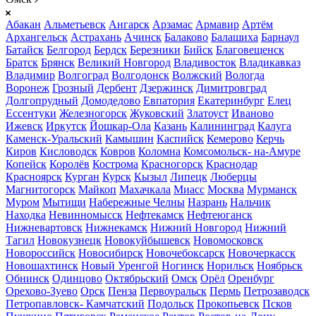
Абакан
Альметьевск
Ангарск
Арзамас
Армавир
Артём
Архангельск
Астрахань
Ачинск
Балаково
Балашиха
Барнаул
Батайск
Белгород
Бердск
Березники
Бийск
Благовещенск
Братск
Брянск
Великий Новгород
Владивосток
Владикавказ
Владимир
Волгоград
Волгодонск
Волжский
Вологда
Воронеж
Грозный
Дербент
Дзержинск
Димитровград
Долгопрудный
Домодедово
Евпатория
Екатеринбург
Елец
Ессентуки
Железногорск
Жуковский
Златоуст
Иваново
Ижевск
Иркутск
Йошкар-Ола
Казань
Калининград
Калуга
Каменск-Уральский
Камышин
Каспийск
Кемерово
Керчь
Киров
Кисловодск
Ковров
Коломна
Комсомольск- на-Амуре
Копейск
Королёв
Кострома
Красногорск
Краснодар
Красноярск
Курган
Курск
Кызыл
Липецк
Люберцы
Магнитогорск
Майкоп
Махачкала
Миасс
Москва
Мурманск
Муром
Мытищи
Набережные Челны
Назрань
Нальчик
Находка
Невинномысск
Нефтекамск
Нефтеюганск
Нижневартовск
Нижнекамск
Нижний Новгород
Нижний
Тагил
Новокузнецк
Новокуйбышевск
Новомосковск
Новороссийск
Новосибирск
Новочебоксарск
Новочеркасск
Новошахтинск
Новый Уренгой
Ногинск
Норильск
Ноябрьск
Обнинск
Одинцово
Октябрьский
Омск
Орёл
Оренбург
Орехово-Зуево
Орск
Пенза
Первоуральск
Пермь
Петрозаводск
Петропавловск- Камчатский
Подольск
Прокопьевск
Псков