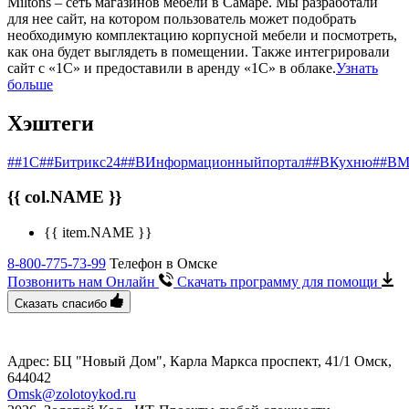
Miltons – сеть магазинов мебели в Самаре. Мы разработали
для нее сайт, на котором пользователь может подобрать
необходимую комплектацию корпусной мебели и посмотреть,
как она будет выглядеть в помещении. Также интегрировали
сайт с «1С» и предоставили в аренду «1С» в облаке.
Узнать
больше
Хэштеги
##1С
##Битрикс24
##ВИнформационныйпортал
##ВКухню
##ВМ
{{ col.NAME }}
{{ item.NAME }}
8-800-775-73-99
Телефон в Омске
Позвонить нам Онлайн
Скачать программу
для помощи
Сказать спасибо
Адрес: БЦ "Новый Дом", Карла Маркса проспект, 41/1​ Омск,
644042
Omsk@zolotoykod.ru