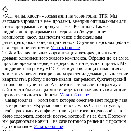
«Усы, лапы, хвост» - зоомагазин на территории ТРК. Мы
автоматизировали в нем продажи, внедрив оптимальный для
этого программный продукт – «1С:Розница». Также
подобрали к программе и настроили оборудование:
компьютер, кассу для печати чеков с фискальным
регистратором, сканер штрих-кодов. Обучили персонал работе
с внедренной системой.
Узнать больше
ТСЖ «Лесная поляна» - организация, которая управляет
домами одноименного жилого комплекса. Обращение к нам за
простой арендой сервера переросло в интересный проект. Мы
внедрили программу «1С: Учет в управляющих компаниях»,
тем самым автоматизировали управление домами, начисление
квартплаты, работу с должниками, капремонт, бухгалтерский
и налоговый учет и т.д. А еще интегрировали программу с
сайтом, чтобы жильцы могли видеть и оплачивать квитанции
прямо из личного кабинета.
Узнать больше
«Самараоблгаз» - компания, которая обеспечивает подачу газа
в микрорайоне «Крутые ключи» в Самаре. Сайт ей нужен,
чтобы раскрывать информацию. Для этого нецелесообразно
было содержать дорогой ресурс, который у нее был. Поэтому
мы разработали новый – на базе готового решения с простым
функционалом.
Узнать больше