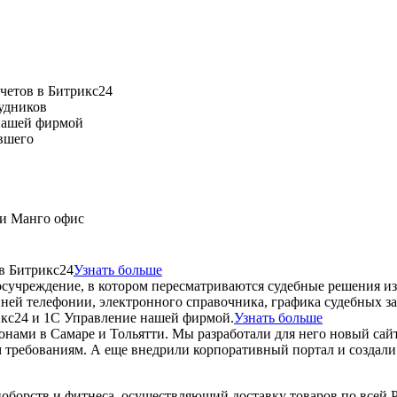
четов в Битрикс24
рудников
 нашей фирмой
евшего
 и Манго офис
в Битрикс24
Узнать больше
сучреждение, в котором пересматриваются судебные решения из
нней телефонии, электронного справочника, графика судебных з
икс24 и 1С Управление нашей фирмой.
Узнать больше
с салонами в Самаре и Тольятти. Мы разработали для него новый 
м требованиям. А еще внедрили корпоративный портал и создали
оборств и фитнеса, осуществляющий доставку товаров по всей 