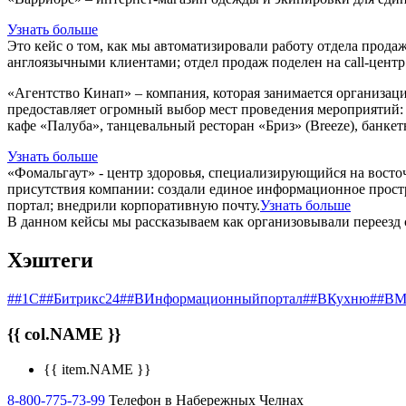
Узнать больше
Это кейс о том, как мы автоматизировали работу отдела прод
англоязычными клиентами; отдел продаж поделен на call-центр и
«Агентство Кинап» – компания, которая занимается организац
предоставляет огромный выбор мест проведения мероприятий: б
кафе «Палуба», танцевальный ресторан «Бриз» (Breeze), банке
Узнать больше
«Фомальгаут» - центр здоровья, специализирующийся на восто
присутствия компании: создали единое информационное простр
портал; внедрили корпоративную почту.
Узнать больше
В данном кейсы мы рассказываем как организовывали переезд с
Хэштеги
##1С
##Битрикс24
##ВИнформационныйпортал
##ВКухню
##ВМ
{{ col.NAME }}
{{ item.NAME }}
8-800-775-73-99
Телефон в Набережных Челнах