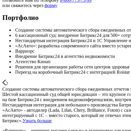
Позвоните нам по телефону
8-800-775-73-99
или свяжитесь через
форму
Портфолио
Создание системы автоматического сбора ежедневных от
6 кассационный суд: внедрение Битрикс24 для 500+ сот
Нестандартная интеграция Битрикс24 и 1С Управление
«АсАвто»: разработка современного сайта вместо устар
Варриорс
Внедрение Битрикс24 в агентство недвижимости
Агентство Кинап
Решения для организации работы сети центров здоровья
Переезд на коробочный Битрикс24 с интеграцией Roistat
Создание системы автоматического сбора ежедневных отчетов 
Шестой кассационный суд общей юрисдикции – это крупное го
на базе Битрикс24 с внедрением видеоконференцсвязи, внутре
Нестандартная интеграция для небольшого производства Битр
«АсАвто» - автодилер (Lada, Lifan, Chery, Brilliance, Foton) 
интегрируемый с 1С – вместо старого, который не отвечал эти
Битрикс».
Узнать больше
«Варриорс» – интернет-магазин одежды и экипировки для един