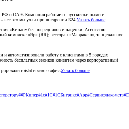
 в РФ и ОАЭ. Компания работает с русскоязычными и
 – все это мы учли при внедрении Б24.
Узнать больше
ения «Кинап» без посредников и наценки. Агентство
чный комплекс «Яр» (ЯR); ресторан «Марракеш», танцевальное
и и автоматизировали работу с клиентами в 5 городах
ожность бесплатных звонков клиентам через корпоративный
ировали roistat и манго офис.
Узнать больше
сторатору
##РКипер
#1c
#1С
#1СБитрикс
#App
#Cервисзнакомств
#D