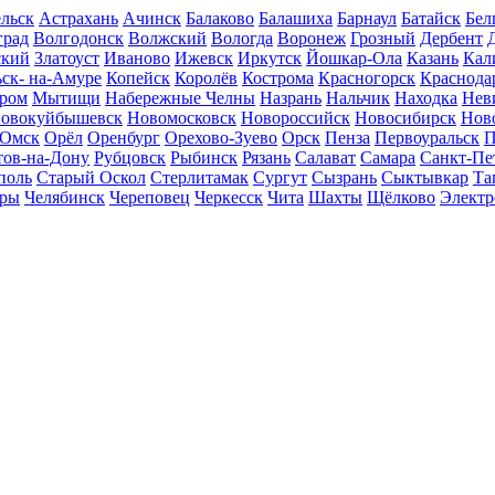
льск
Астрахань
Ачинск
Балаково
Балашиха
Барнаул
Батайск
Бел
град
Волгодонск
Волжский
Вологда
Воронеж
Грозный
Дербент
ский
Златоуст
Иваново
Ижевск
Иркутск
Йошкар-Ола
Казань
Кал
ск- на-Амуре
Копейск
Королёв
Кострома
Красногорск
Краснода
ром
Мытищи
Набережные Челны
Назрань
Нальчик
Находка
Нев
овокуйбышевск
Новомосковск
Новороссийск
Новосибирск
Нов
Омск
Орёл
Оренбург
Орехово-Зуево
Орск
Пенза
Первоуральск
П
тов-на-Дону
Рубцовск
Рыбинск
Рязань
Салават
Самара
Санкт-Пе
поль
Старый Оскол
Стерлитамак
Сургут
Сызрань
Сыктывкар
Та
ары
Челябинск
Череповец
Черкесск
Чита
Шахты
Щёлково
Электр