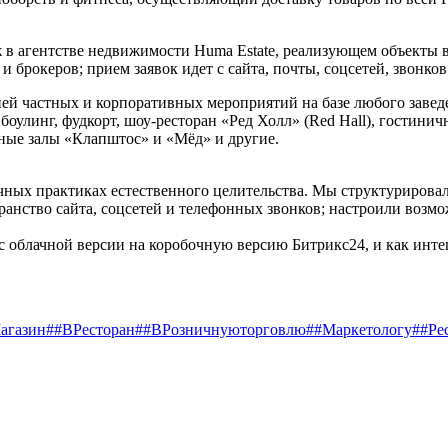
аж в агентстве недвижимости Huma Estate, реализующем объекты
 брокеров; прием заявок идет с сайта, почты, соцсетей, звонков
ией частных и корпоративных мероприятий на базе любого завед
оулинг, фудкорт, шоу-ресторан «Ред Холл» (Red Hall), гостини
тные залы «Клапштос» и «Мёд» и другие.
чных практиках естественного целительства. Мы структурировал
анство сайта, соцсетей и телефонных звонков; настроили возм
 облачной версии на коробочную версию Битрикс24, и как интегр
агазин
##ВРесторан
##ВРозничнуюторговлю
##Маркетологу
##Ре