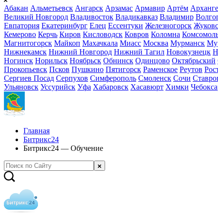
Абакан
Альметьевск
Ангарск
Арзамас
Армавир
Артём
Арханге
Великий Новгород
Владивосток
Владикавказ
Владимир
Волго
Евпатория
Екатеринбург
Елец
Ессентуки
Железногорск
Жуков
Кемерово
Керчь
Киров
Кисловодск
Ковров
Коломна
Комсомоль
Магнитогорск
Майкоп
Махачкала
Миасс
Москва
Мурманск
Му
Нижнекамск
Нижний Новгород
Нижний Тагил
Новокузнецк
Н
Ногинск
Норильск
Ноябрьск
Обнинск
Одинцово
Октябрьский
Прокопьевск
Псков
Пушкино
Пятигорск
Раменское
Реутов
Рос
Сергиев Посад
Серпухов
Симферополь
Смоленск
Сочи
Ставро
Ульяновск
Уссурийск
Уфа
Хабаровск
Хасавюрт
Химки
Чебокс
Главная
Битрикс24
Битрикс24 — Обучение