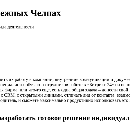
режных Челнах
да деятельности
ить их работу в компании, внутренние коммуникации и документ
циалисты обучают сотрудников работе в «Битрикс 24» на основа
я фирма, или что-то еще, есть одна общая задача – донести свой
с CRM, с открытыми линиями, отличать лид от контакта, взаимод
одитель, и сможете максимально продуктивно использовать это 
разработать готовое решение индивидуал