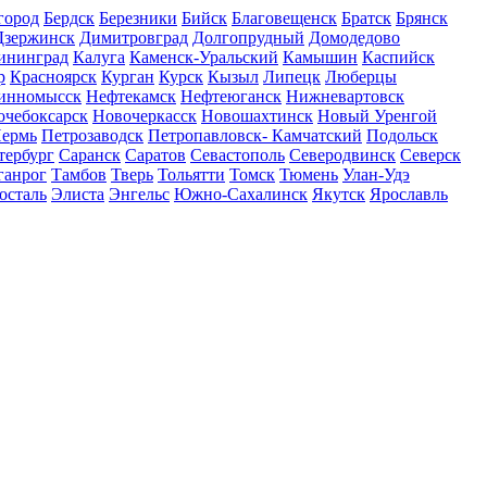
город
Бердск
Березники
Бийск
Благовещенск
Братск
Брянск
Дзержинск
Димитровград
Долгопрудный
Домодедово
ининград
Калуга
Каменск-Уральский
Камышин
Каспийск
р
Красноярск
Курган
Курск
Кызыл
Липецк
Люберцы
инномысск
Нефтекамск
Нефтеюганск
Нижневартовск
очебоксарск
Новочеркасск
Новошахтинск
Новый Уренгой
ермь
Петрозаводск
Петропавловск- Камчатский
Подольск
тербург
Саранск
Саратов
Севастополь
Северодвинск
Северск
ганрог
Тамбов
Тверь
Тольятти
Томск
Тюмень
Улан-Удэ
осталь
Элиста
Энгельс
Южно-Сахалинск
Якутск
Ярославль