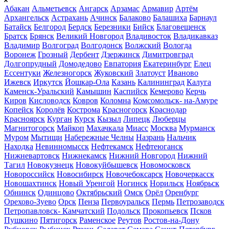
Абакан
Альметьевск
Ангарск
Арзамас
Армавир
Артём
Архангельск
Астрахань
Ачинск
Балаково
Балашиха
Барнаул
Батайск
Белгород
Бердск
Березники
Бийск
Благовещенск
Братск
Брянск
Великий Новгород
Владивосток
Владикавказ
Владимир
Волгоград
Волгодонск
Волжский
Вологда
Воронеж
Грозный
Дербент
Дзержинск
Димитровград
Долгопрудный
Домодедово
Евпатория
Екатеринбург
Елец
Ессентуки
Железногорск
Жуковский
Златоуст
Иваново
Ижевск
Иркутск
Йошкар-Ола
Казань
Калининград
Калуга
Каменск-Уральский
Камышин
Каспийск
Кемерово
Керчь
Киров
Кисловодск
Ковров
Коломна
Комсомольск- на-Амуре
Копейск
Королёв
Кострома
Красногорск
Краснодар
Красноярск
Курган
Курск
Кызыл
Липецк
Люберцы
Магнитогорск
Майкоп
Махачкала
Миасс
Москва
Мурманск
Муром
Мытищи
Набережные Челны
Назрань
Нальчик
Находка
Невинномысск
Нефтекамск
Нефтеюганск
Нижневартовск
Нижнекамск
Нижний Новгород
Нижний
Тагил
Новокузнецк
Новокуйбышевск
Новомосковск
Новороссийск
Новосибирск
Новочебоксарск
Новочеркасск
Новошахтинск
Новый Уренгой
Ногинск
Норильск
Ноябрьск
Обнинск
Одинцово
Октябрьский
Омск
Орёл
Оренбург
Орехово-Зуево
Орск
Пенза
Первоуральск
Пермь
Петрозаводск
Петропавловск- Камчатский
Подольск
Прокопьевск
Псков
Пушкино
Пятигорск
Раменское
Реутов
Ростов-на-Дону