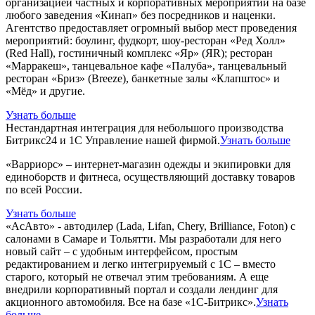
организацией частных и корпоративных мероприятий на базе
любого заведения «Кинап» без посредников и наценки.
Агентство предоставляет огромный выбор мест проведения
мероприятий: боулинг, фудкорт, шоу-ресторан «Ред Холл»
(Red Hall), гостиничный комплекс «Яр» (ЯR); ресторан
«Марракеш», танцевальное кафе «Палуба», танцевальный
ресторан «Бриз» (Breeze), банкетные залы «Клапштос» и
«Мёд» и другие.
Узнать больше
Нестандартная интеграция для небольшого производства
Битрикс24 и 1С Управление нашей фирмой.
Узнать больше
«Варриорс» – интернет-магазин одежды и экипировки для
единоборств и фитнеса, осуществляющий доставку товаров
по всей России.
Узнать больше
«АсАвто» - автодилер (Lada, Lifan, Chery, Brilliance, Foton) с
салонами в Самаре и Тольятти. Мы разработали для него
новый сайт – с удобным интерфейсом, простым
редактированием и легко интегрируемый с 1С – вместо
старого, который не отвечал этим требованиям. А еще
внедрили корпоративный портал и создали лендинг для
акционного автомобиля. Все на базе «1С-Битрикс».
Узнать
больше