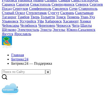
Рубцовск
Рыбинск
Рязань
Салават
Самара
Санкт-Петербург
Саранск
Саратов
Севастополь
Северодвинск
Северск
Сергиев
Посад
Серпухов
Симферополь
Смоленск
Сочи
Ставрополь
Старый Оскол
Стерлитамак
Сургут
Сызрань
Сыктывкар
Таганрог
Тамбов
Тверь
Тольятти
Томск
Тюмень
Улан-Удэ
Ульяновск
Уссурийск
Уфа
Хабаровск
Хасавюрт
Химки
Чебоксары
Челябинск
Череповец
Черкесск
Чита
Шахты
Щёлково
Электросталь
Элиста
Энгельс
Южно-Сахалинск
Якутск
Ярославль
Главная
Битрикс24
Битрикс24 — Поддержка