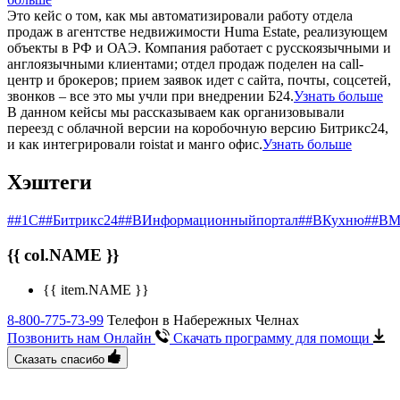
Это кейс о том, как мы автоматизировали работу отдела
продаж в агентстве недвижимости Huma Estate, реализующем
объекты в РФ и ОАЭ. Компания работает с русскоязычными и
англоязычными клиентами; отдел продаж поделен на call-
центр и брокеров; прием заявок идет с сайта, почты, соцсетей,
звонков – все это мы учли при внедрении Б24.
Узнать больше
В данном кейсы мы рассказываем как организовывали
переезд с облачной версии на коробочную версию Битрикс24,
и как интегрировали roistat и манго офис.
Узнать больше
Хэштеги
##1С
##Битрикс24
##ВИнформационныйпортал
##ВКухню
##ВМ
{{ col.NAME }}
{{ item.NAME }}
8-800-775-73-99
Телефон в Набережных Челнах
Позвонить нам Онлайн
Скачать программу
для помощи
Сказать спасибо