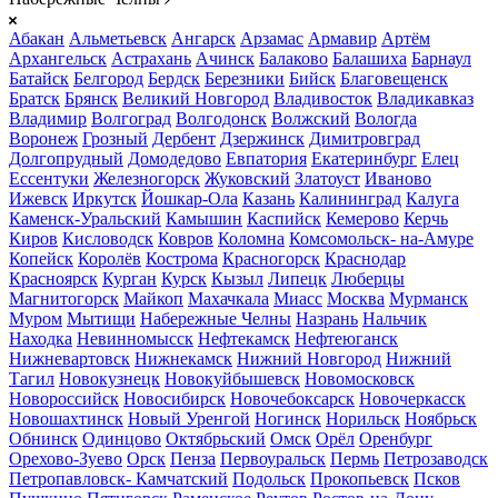
Абакан
Альметьевск
Ангарск
Арзамас
Армавир
Артём
Архангельск
Астрахань
Ачинск
Балаково
Балашиха
Барнаул
Батайск
Белгород
Бердск
Березники
Бийск
Благовещенск
Братск
Брянск
Великий Новгород
Владивосток
Владикавказ
Владимир
Волгоград
Волгодонск
Волжский
Вологда
Воронеж
Грозный
Дербент
Дзержинск
Димитровград
Долгопрудный
Домодедово
Евпатория
Екатеринбург
Елец
Ессентуки
Железногорск
Жуковский
Златоуст
Иваново
Ижевск
Иркутск
Йошкар-Ола
Казань
Калининград
Калуга
Каменск-Уральский
Камышин
Каспийск
Кемерово
Керчь
Киров
Кисловодск
Ковров
Коломна
Комсомольск- на-Амуре
Копейск
Королёв
Кострома
Красногорск
Краснодар
Красноярск
Курган
Курск
Кызыл
Липецк
Люберцы
Магнитогорск
Майкоп
Махачкала
Миасс
Москва
Мурманск
Муром
Мытищи
Набережные Челны
Назрань
Нальчик
Находка
Невинномысск
Нефтекамск
Нефтеюганск
Нижневартовск
Нижнекамск
Нижний Новгород
Нижний
Тагил
Новокузнецк
Новокуйбышевск
Новомосковск
Новороссийск
Новосибирск
Новочебоксарск
Новочеркасск
Новошахтинск
Новый Уренгой
Ногинск
Норильск
Ноябрьск
Обнинск
Одинцово
Октябрьский
Омск
Орёл
Оренбург
Орехово-Зуево
Орск
Пенза
Первоуральск
Пермь
Петрозаводск
Петропавловск- Камчатский
Подольск
Прокопьевск
Псков