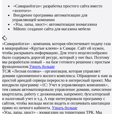
«Самараоблгаз»: разработка простого сайта вместо
«золотого»
Внедрение программы автоматизации для
управляющей компании
«Усы, лапы, хвост»: автоматизация зоомагазина
Miltons: создание сайта для магазина мебели
«Самараоблгаз» - компания, которая обеспечивает подачу газа
в микрорайоне «Крутые ключи» в Самаре. Сайт ей нужен,
чтобы раскрывать информацию. Для этого нецелесообразно
было содержать дорогой ресурс, который у нее был. Поэтому
мы разработали новый – на базе готового решения с простым
функционалом.
Узнать больше
ТСЖ «Лесная поляна» - организация, которая управляет
домами одноименного жилого комплекса. Обращение к нам за
простой арендой сервера переросло в интересный проект. Мы
внедрили программу «1С: Учет в управляющих компаниях»,
тем самым автоматизировали управление домами, начисление
квартплаты, работу с должниками, капремонт, бухгалтерский
и налоговый учет и т.д. А еще интегрировали программу с
сайтом, чтобы жильцы могли видеть и оплачивать квитанции
прямо из личного кабинета.
Узнать больше
«Усы, лапы, хвост» - зоомагазин на территории ТРК. Мы