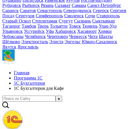
Пушкино
Пятигорск
Раменское
Реутов
Ростов-на-Дону
Рубцовск
Рыбинск
Рязань
Салават
Самара
Санкт-Петербург
Саранск
Саратов
Севастополь
Северодвинск
Северск
Сергиев
Посад
Серпухов
Симферополь
Смоленск
Сочи
Ставрополь
Старый Оскол
Стерлитамак
Сургут
Сызрань
Сыктывкар
Таганрог
Тамбов
Тверь
Тольятти
Томск
Тюмень
Улан-Удэ
Ульяновск
Уссурийск
Уфа
Хабаровск
Хасавюрт
Химки
Чебоксары
Челябинск
Череповец
Черкесск
Чита
Шахты
Щёлково
Электросталь
Элиста
Энгельс
Южно-Сахалинск
Якутск
Ярославль
Главная
Программа 1С
1С Бухгалтерия
1С Бухгалтерия для Кафе