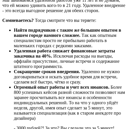
Мы занимаемся удаленной работой уже 11 лет и не думаем,
что ей можно удивить кого-то в 21 году. Удаленное внедрение
- это всегда выгодное решение для обеих сторон.
Сомневаетесь?
Тогда смотрите что вы теряете:
Найти подрядчиков с таким же большим опытом в
вашем городе намного сложнее.
Так как опытным
специалистам просто не прибыльно работать в
маленьких городах с редкими заказами.
Удаленная работа снижает финансовые затраты
заказчика на 40%.
Исключая расходы на выезды,
оффлайн присутствие, личные встречи и содержание
штатного программиста.
Сокращение сроков внедрения.
Удаленно не нужно
договариваться и искать удобное время для встречи,
сделаем всё быстро, чётко и сразу.
Огромный опыт работы и учет всех нюансов.
Более
800 успешных кейсов разной сложности позволяют нам
заранее просчитывать все нюансы и особенности
индивидуальных решений. То на что у одного уйдёт
неделя, другой, имея опыт сделает за 5 минут, это
называется специализация (как в старом анекдоте про
дизайнера)
- 3000 рублей?! За что? Вы сделали это за 5 минут!