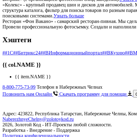
«Колекс» - крупный продавец шин и дисков для автомобилей. М
структура каталога, фильтр для поиска товаров по разным па
поисковыми системами.
Узнать больше
Ресторан «Фон Вакано» - самарский ресторан-пивная. Мы сдел
Провели профессиональную фотосъемку. Создали и наполнили 
Хэштеги
##1С
##Битрикс24
##ВИнформационныйпортал
##ВКухню
##ВМ
{{ col.NAME }}
{{ item.NAME }}
8-800-775-73-99
Телефон в Набережных Челнах
Позвонить нам Онлайн
Скачать программу
для помощи
Адрес: 423822, Республика Татарстан, Набережные Челны, Ком
NaberezhnyeChelny@zolotoykod.ru
2026, Золотой Код
- ИТ-Проекты любой сложности.
Разработка - Внедрение - Поддержка
Политика конфиденциальности