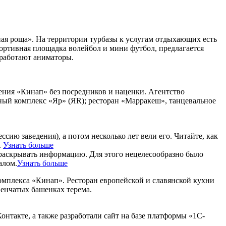
ёная роща». На территории турбазы к услугам отдыхающих есть
спортивная площадка волейбол и мини футбол, предлагается
, работают аниматоры.
ения «Кинап» без посредников и наценки. Агентство
чный комплекс «Яр» (ЯR); ресторан «Марракеш», танцевальное
ию заведения), а потом несколько лет вели его. Читайте, как
.
Узнать больше
ы раскрывать информацию. Для этого нецелесообразно было
алом.
Узнать больше
омплекса «Кинап». Ресторан европейской и славянской кухни
венчатых башенках терема.
онтакте, а также разработали сайт на базе платформы «1С-