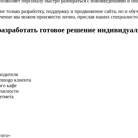
 позволяет персоналу быстро разбираться с нововведениями и оп
е только разработку, поддержку и продвижение сайта, но и обуч
чение мы можем произвести лично, прислав наших специалистов
разработать готовое решение индивидуал
водителя
ennogo клиента
ого кафе
опасности
етмета
того»