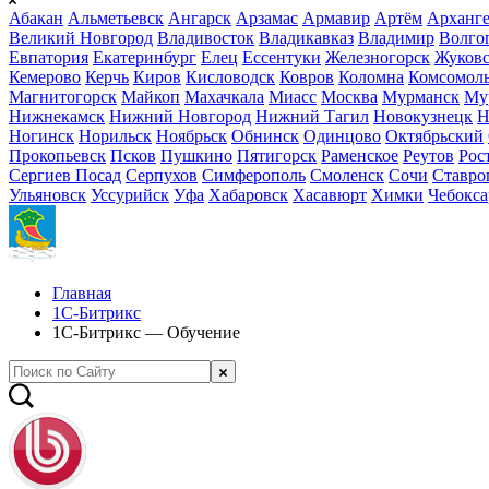
Абакан
Альметьевск
Ангарск
Арзамас
Армавир
Артём
Арханге
Великий Новгород
Владивосток
Владикавказ
Владимир
Волго
Евпатория
Екатеринбург
Елец
Ессентуки
Железногорск
Жуков
Кемерово
Керчь
Киров
Кисловодск
Ковров
Коломна
Комсомоль
Магнитогорск
Майкоп
Махачкала
Миасс
Москва
Мурманск
Му
Нижнекамск
Нижний Новгород
Нижний Тагил
Новокузнецк
Н
Ногинск
Норильск
Ноябрьск
Обнинск
Одинцово
Октябрьский
Прокопьевск
Псков
Пушкино
Пятигорск
Раменское
Реутов
Рос
Сергиев Посад
Серпухов
Симферополь
Смоленск
Сочи
Ставро
Ульяновск
Уссурийск
Уфа
Хабаровск
Хасавюрт
Химки
Чебокс
Главная
1С-Битрикс
1С-Битрикс — Обучение