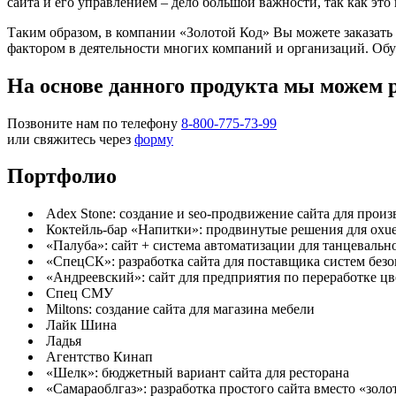
сайта и его управлением – дело большой важности, так как это
Таким образом, в компании «Золотой Код» Вы можете заказать н
фактором в деятельности многих компаний и организаций. Обу
На основе данного продукта мы можем 
Позвоните нам по телефону
8-800-775-73-99
или свяжитесь через
форму
Портфолио
Adex Stone: создание и seo-продвижение сайта для произ
Коктейль-бар «Напитки»: продвинутые решения для oxu
«Палуба»: сайт + система автоматизации для танцевальн
«СпецСК»: разработка сайта для поставщика систем без
«Андреевский»: сайт для предприятия по переработке цв
Спец СМУ
Miltons: создание сайта для магазина мебели
Лайк Шина
Ладья
Агентство Кинап
«Шелк»: бюджетный вариант сайта для ресторана
«Самараоблгаз»: разработка простого сайта вместо «золо