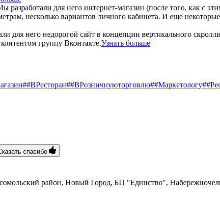
ы разработали для него интернет-магазин (после того, как с эт
раметрам, несколько вариантов личного кабинета. И еще некото
али для него недорогой сайт в концепции вертикального скролл
контентом группу Вконтакте.
Узнать больше
агазин
##ВРесторан
##ВРозничнуюторговлю
##Маркетологу
##Ре
Сказать спасибо
сомольский район, Новый Город, БЦ "Единство", ​Набережночел