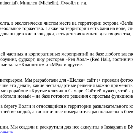
inental), Мишлен (Michelin), Лукойл и т.д.
Волга, в экологически чистом месте на территории острова «Зел
 небольшое торжество. Также на территории есть баня на воде, 
удованы детские площадки, есть детская комната для творчества
ией частных и корпоративных мероприятий на базе любого завед
оулинг, фудкорт, шоу-ресторан «Ред Холл» (Red Hall), гостини
тные залы «Клапштос» и «Мёд» и другие.
ерьером. Мы разработали для «Шелка» сайт (+ провели фотосесс
учше это делать, какие нестандартные решения можно применять
а в микрорайоне «Крутые ключи» в Самаре. Сайт ей нужен, чтоб
работали новый – на базе готового решения с простым функцион
а берегу Волги и относящийся к территории развлекательного к
етней верандой, а гостиничные номера отеля расположены в бре
ии. Мы создали и раскрутили для нее аккаунты в Instagram и ВК
больше