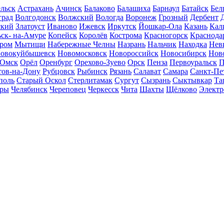
льск
Астрахань
Ачинск
Балаково
Балашиха
Барнаул
Батайск
Бел
град
Волгодонск
Волжский
Вологда
Воронеж
Грозный
Дербент
ский
Златоуст
Иваново
Ижевск
Иркутск
Йошкар-Ола
Казань
Кал
ск- на-Амуре
Копейск
Королёв
Кострома
Красногорск
Краснода
ром
Мытищи
Набережные Челны
Назрань
Нальчик
Находка
Нев
овокуйбышевск
Новомосковск
Новороссийск
Новосибирск
Нов
Омск
Орёл
Оренбург
Орехово-Зуево
Орск
Пенза
Первоуральск
П
тов-на-Дону
Рубцовск
Рыбинск
Рязань
Салават
Самара
Санкт-Пе
поль
Старый Оскол
Стерлитамак
Сургут
Сызрань
Сыктывкар
Та
ары
Челябинск
Череповец
Черкесск
Чита
Шахты
Щёлково
Электр