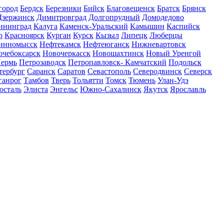
город
Бердск
Березники
Бийск
Благовещенск
Братск
Брянск
Дзержинск
Димитровград
Долгопрудный
Домодедово
ининград
Калуга
Каменск-Уральский
Камышин
Каспийск
р
Красноярск
Курган
Курск
Кызыл
Липецк
Люберцы
инномысск
Нефтекамск
Нефтеюганск
Нижневартовск
очебоксарск
Новочеркасск
Новошахтинск
Новый Уренгой
ермь
Петрозаводск
Петропавловск- Камчатский
Подольск
тербург
Саранск
Саратов
Севастополь
Северодвинск
Северск
ганрог
Тамбов
Тверь
Тольятти
Томск
Тюмень
Улан-Удэ
осталь
Элиста
Энгельс
Южно-Сахалинск
Якутск
Ярославль