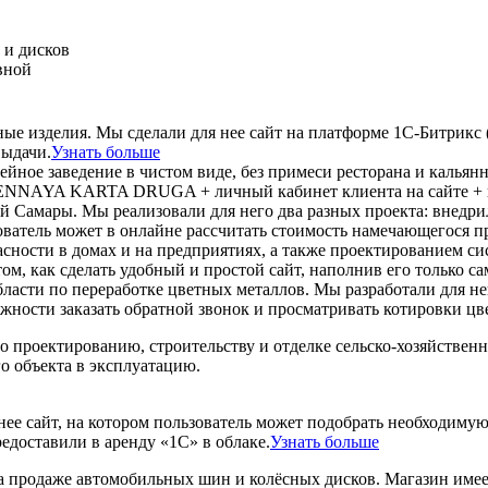
 и дисков
вной
ные изделия. Мы сделали для нее сайт на платформе 1С-Битрикс 
выдачи.
Узнать больше
йное заведение в чистом виде, без примеси ресторана и кальян
UENNAYA KARTA DRUGA + личный кабинет клиента на сайте + во
ой Самары. Мы реализовали для него два разных проекта: внедри
атель может в онлайне рассчитать стоимость намечающегося пр
ности в домах и на предприятиях, а также проектированием сис
том, как сделать удобный и простой сайт, наполнив его только 
ласти по переработке цветных металлов. Мы разработали для не
жности заказать обратной звонок и просматривать котировки цв
 проектированию, строительству и отделке сельско-хозяйствен
 объекта в эксплуатацию.
 нее сайт, на котором пользователь может подобрать необходиму
едоставили в аренду «1С» в облаке.
Узнать больше
а продаже автомобильных шин и колёсных дисков. Магазин име