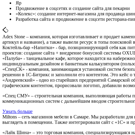
Яр
Продвижение в соцсетях и создание сайта для пекарни
«Колекс»: создание интернет-магазина для продавца шин
Разработка сайта и продвижение в соцсети ресторана-пи
Adex Stone – компания, которая изготавливает и продает камен
артикул и название), а также вывели ресурс в топы поисковой 
Коктейль-бар «Напитки» - бар, позиционирующий себя как пите
проектов: создание сайта + внедрение бонусной системы OX
«Палуба» - танцевальное кафе, которое находится на набережн
индивидуальным дизайном и банкетным калькулятором (пользов
«СпецСК» - компания, занимающаяся установкой систем безопас
решении в 1С-Битрикс и заполнили его контентом. Это кейс о 
«Андреевский» - одно из старейших предприятий Самарской об
графическим контентом, прорисовали логотип, добавили возмо
«Спец СМУ» – строительная компания, выполняющая работы по
коммуникационных систем с дальнейшим вводом строительного
Узнать больше
Miltons – сеть магазинов мебели в Самаре. Мы разработали для
выглядеть в помещении. Также интегрировали сайт с «1С» и пр
«Лайк Шина» – это торговая компания, специализирующаяся н