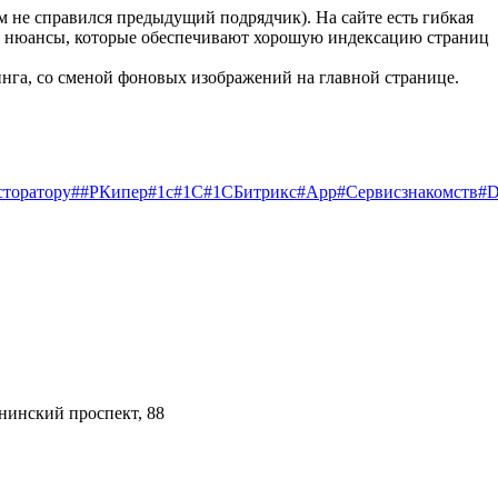
им не справился предыдущий подрядчик). На сайте есть гибкая
рые нюансы, которые обеспечивают хорошую индексацию страниц
инга, со сменой фоновых изображений на главной странице.
сторатору
##РКипер
#1c
#1С
#1СБитрикс
#App
#Cервисзнакомств
#D
нинский проспект, 88