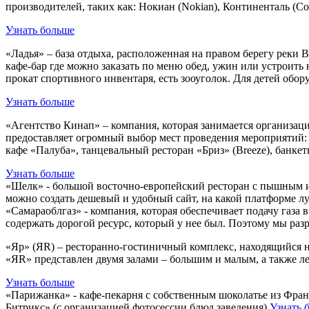
производителей, таких как: Нокиан (Nokian), Континенталь (Cont
Узнать больше
«Ладья» – база отдыха, расположенная на правом берегу реки 
кафе-бар где можно заказать по меню обед, ужин или устроить
прокат спортивного инвентаря, есть зооуголок. Для детей обор
Узнать больше
«Агентство Кинап» – компания, которая занимается организац
предоставляет огромный выбор мест проведения мероприятий: б
кафе «Палуба», танцевальный ресторан «Бриз» (Breeze), банке
Узнать больше
«Шелк» - большой восточно-европейский ресторан с пышным инт
можно создать дешевый и удобный сайт, на какой платформе л
«Самараоблгаз» - компания, которая обеспечивает подачу газ
содержать дорогой ресурс, который у нее был. Поэтому мы раз
«Яр» (ЯR) – ресторанно-гостиничный комплекс, находящийся н
«ЯR» представлен двумя залами – большим и малым, а также л
Узнать больше
«Парижанка» - кафе-пекарня с собственным шоколатье из Франц
Битрикс» (с организацией фотосессии блюд заведения).
Узнать 