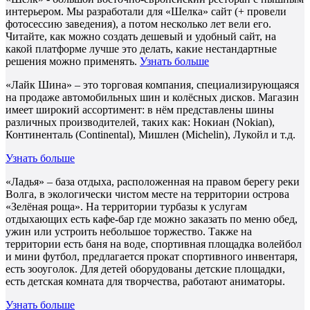
интерьером. Мы разработали для «Шелка» сайт (+ провели
фотосессию заведения), а потом несколько лет вели его.
Читайте, как можно создать дешевый и удобный сайт, на
какой платформе лучше это делать, какие нестандартные
решения можно применять.
Узнать больше
«Лайк Шина» – это торговая компания, специализирующаяся
на продаже автомобильных шин и колёсных дисков. Магазин
имеет широкий ассортимент: в нём представлены шины
различных производителей, таких как: Нокиан (Nokian),
Континенталь (Continental), Мишлен (Michelin), Лукойл и т.д.
Узнать больше
«Ладья» – база отдыха, расположенная на правом берегу реки
Волга, в экологически чистом месте на территории острова
«Зелёная роща». На территории турбазы к услугам
отдыхающих есть кафе-бар где можно заказать по меню обед,
ужин или устроить небольшое торжество. Также на
территории есть баня на воде, спортивная площадка волейбол
и мини футбол, предлагается прокат спортивного инвентаря,
есть зооуголок. Для детей оборудованы детские площадки,
есть детская комната для творчества, работают аниматоры.
Узнать больше