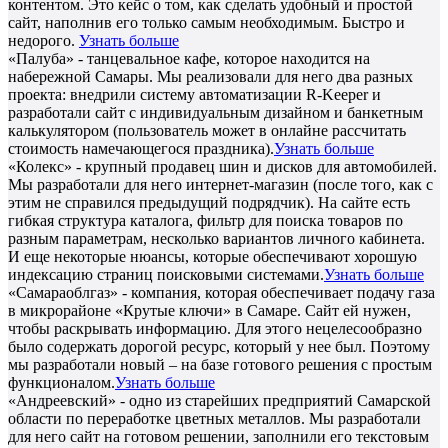
контентом. Это кейс о том, как сделать удобный и простой
сайт, наполнив его только самым необходимым. Быстро и
недорого.
Узнать больше
«Палуба» - танцевальное кафе, которое находится на
набережной Самары. Мы реализовали для него два разных
проекта: внедрили систему автоматизации R-Keeper и
разработали сайт с индивидуальным дизайном и банкетным
калькулятором (пользователь может в онлайне рассчитать
стоимость намечающегося праздника).
Узнать больше
«Колекс» - крупный продавец шин и дисков для автомобилей.
Мы разработали для него интернет-магазин (после того, как с
этим не справился предыдущий подрядчик). На сайте есть
гибкая структура каталога, фильтр для поиска товаров по
разным параметрам, несколько вариантов личного кабинета.
И еще некоторые нюансы, которые обеспечивают хорошую
индексацию страниц поисковыми системами.
Узнать больше
«Самараоблгаз» - компания, которая обеспечивает подачу газа
в микрорайоне «Крутые ключи» в Самаре. Сайт ей нужен,
чтобы раскрывать информацию. Для этого нецелесообразно
было содержать дорогой ресурс, который у нее был. Поэтому
мы разработали новый – на базе готового решения с простым
функционалом.
Узнать больше
«Андреевский» - одно из старейших предприятий Самарской
области по переработке цветных металлов. Мы разработали
для него сайт на готовом решении, заполнили его текстовым