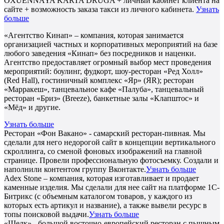
OXUENNAYA KARTA DRUGA + личный кабинет клиента на
сайте + возможность заказа такси из личного кабинета.
Узнать
больше
«Агентство Кинап» – компания, которая занимается
организацией частных и корпоративных мероприятий на базе
любого заведения «Кинап» без посредников и наценки.
Агентство предоставляет огромный выбор мест проведения
мероприятий: боулинг, фудкорт, шоу-ресторан «Ред Холл»
(Red Hall), гостиничный комплекс «Яр» (ЯR); ресторан
«Марракеш», танцевальное кафе «Палуба», танцевальный
ресторан «Бриз» (Breeze), банкетные залы «Клапштос» и
«Мёд» и другие.
Узнать больше
Ресторан «Фон Вакано» - самарский ресторан-пивная. Мы
сделали для него недорогой сайт в концепции вертикального
скроллинга, со сменой фоновых изображений на главной
странице. Провели профессиональную фотосъемку. Создали и
наполнили контентом группу Вконтакте.
Узнать больше
Adex Stone – компания, которая изготавливает и продает
каменные изделия. Мы сделали для нее сайт на платформе 1С-
Битрикс (с объемным каталогом товаров, у каждого из
которых есть артикул и название), а также вывели ресурс в
топы поисковой выдачи.
Узнать больше
«Шелк» - большой восточно-европейский ресторан с пышным