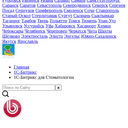
Рубцовск
Рыбинск
Рязань
Салават
Самара
Санкт-Петербург
Саранск
Саратов
Севастополь
Северодвинск
Северск
Сергиев
Посад
Серпухов
Симферополь
Смоленск
Сочи
Ставрополь
Старый Оскол
Стерлитамак
Сургут
Сызрань
Сыктывкар
Таганрог
Тамбов
Тверь
Тольятти
Томск
Тюмень
Улан-Удэ
Ульяновск
Уссурийск
Уфа
Хабаровск
Хасавюрт
Химки
Чебоксары
Челябинск
Череповец
Черкесск
Чита
Шахты
Щёлково
Электросталь
Элиста
Энгельс
Южно-Сахалинск
Якутск
Ярославль
Главная
1С-Битрикс
1С-Битрикс для Стоматологии