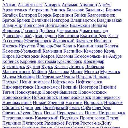
Абакан
Альметьевск
Ангарск
Арзамас
Армавир
Артём
Архангельск
Астрахань
Ачинск
Балаково
Балашиха
Барнаул
Батайск
Белгород
Бердск
Березники
Бийск
Благовещенск
Братск
Брянск
Великий Новгород
Владивосток
Владикавказ
Владимир
Волгоград
Волгодонск
Волжский
Вологда
Воронеж
Грозный
Дербент
Дзержинск
Димитровград
Долгопрудный
Домодедово
Евпатория
Екатеринбург
Елец
Ессентуки
Железногорск
Жуковский
Златоуст
Иваново
Ижевск
Иркутск
Йошкар-Ола
Казань
Калининград
Калуга
Каменск-Уральский
Камышин
Каспийск
Кемерово
Керчь
Киров
Кисловодск
Ковров
Коломна
Комсомольск- на-Амуре
Копейск
Королёв
Кострома
Красногорск
Краснодар
Красноярск
Курган
Курск
Кызыл
Липецк
Люберцы
Магнитогорск
Майкоп
Махачкала
Миасс
Москва
Мурманск
Муром
Мытищи
Набережные Челны
Назрань
Нальчик
Находка
Невинномысск
Нефтекамск
Нефтеюганск
Нижневартовск
Нижнекамск
Нижний Новгород
Нижний
Тагил
Новокузнецк
Новокуйбышевск
Новомосковск
Новороссийск
Новосибирск
Новочебоксарск
Новочеркасск
Новошахтинск
Новый Уренгой
Ногинск
Норильск
Ноябрьск
Обнинск
Одинцово
Октябрьский
Омск
Орёл
Оренбург
Орехово-Зуево
Орск
Пенза
Первоуральск
Пермь
Петрозаводск
Петропавловск- Камчатский
Подольск
Прокопьевск
Псков
Пушкино
Пятигорск
Раменское
Реутов
Ростов-на-Дону