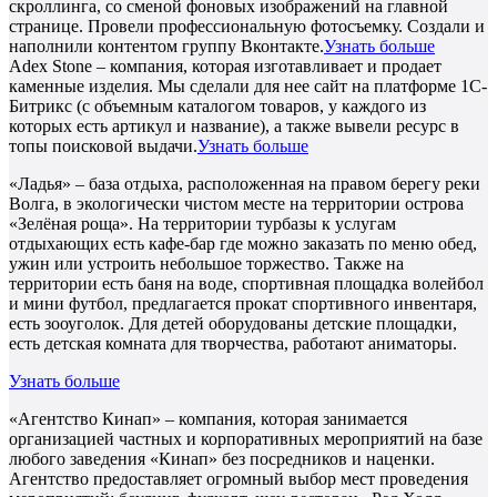
скроллинга, со сменой фоновых изображений на главной
странице. Провели профессиональную фотосъемку. Создали и
наполнили контентом группу Вконтакте.
Узнать больше
Adex Stone – компания, которая изготавливает и продает
каменные изделия. Мы сделали для нее сайт на платформе 1С-
Битрикс (с объемным каталогом товаров, у каждого из
которых есть артикул и название), а также вывели ресурс в
топы поисковой выдачи.
Узнать больше
«Ладья» – база отдыха, расположенная на правом берегу реки
Волга, в экологически чистом месте на территории острова
«Зелёная роща». На территории турбазы к услугам
отдыхающих есть кафе-бар где можно заказать по меню обед,
ужин или устроить небольшое торжество. Также на
территории есть баня на воде, спортивная площадка волейбол
и мини футбол, предлагается прокат спортивного инвентаря,
есть зооуголок. Для детей оборудованы детские площадки,
есть детская комната для творчества, работают аниматоры.
Узнать больше
«Агентство Кинап» – компания, которая занимается
организацией частных и корпоративных мероприятий на базе
любого заведения «Кинап» без посредников и наценки.
Агентство предоставляет огромный выбор мест проведения