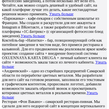
фотосессию заведения), а потом несколько лет вели его.
Читайте, как можно создать дешевый и удобный сайт, на
какой платформе лучше это делать, какие нестандартные
решения можно применять.
Узнать больше
«Парижанка» - кафе-пекарня с собственным шоколатье из
Франции. Мы создали и раскрутили для нее аккаунты в
Instagram и ВКонтакте, а также разработали сайт на базе
платформы «1С-Битрикс» (с организацией фотосессии блюд
заведения).
Узнать больше
Коктейль-бар «Напитки» - бар, позиционирующий себя как
питейное заведение в чистом виде, без примеси ресторана и
кальянной. Для его продвижения мы реализовали яркое комбо
проектов: создание сайта + внедрение бонусной системы
OXUENNAYA KARTA DRUGA + личный кабинет клиента на
сайте + возможность заказа такси из личного кабинета.
Узнать
больше
«Андреевский» - одно из старейших предприятий Самарской
области по переработке цветных металлов. Мы разработали
для него сайт на готовом решении, заполнили его текстовым
и графическим контентом, прорисовали логотип, добавили
возможности заказать обратной звонок и просматривать
котировки цветных металлов в реальном времени.
Узнать
больше
Ресторан «Фон Вакано» - самарский ресторан-пивная. Мы
сделали для него недорогой сайт в концепции вертикального