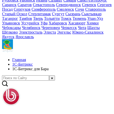
Рубцовск
Рыбинск
Рязань
Салават
Самара
Санкт-Петербург
Саранск
Саратов
Севастополь
Северодвинск
Северск
Сергиев
Посад
Серпухов
Симферополь
Смоленск
Сочи
Ставрополь
Старый Оскол
Стерлитамак
Сургут
Сызрань
Сыктывкар
Таганрог
Тамбов
Тверь
Тольятти
Томск
Тюмень
Улан-Удэ
Ульяновск
Уссурийск
Уфа
Хабаровск
Хасавюрт
Химки
Чебоксары
Челябинск
Череповец
Черкесск
Чита
Шахты
Щёлково
Электросталь
Элиста
Энгельс
Южно-Сахалинск
Якутск
Ярославль
Главная
1С-Битрикс
1С-Битрикс для Бара