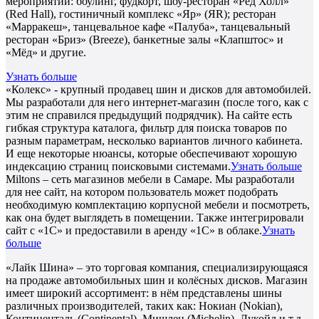
мероприятий: боулинг, фудкорт, шоу-ресторан «Ред Холл»
(Red Hall), гостиничный комплекс «Яр» (ЯR); ресторан
«Марракеш», танцевальное кафе «Палуба», танцевальный
ресторан «Бриз» (Breeze), банкетные залы «Клапштос» и
«Мёд» и другие.
Узнать больше
«Колекс» - крупный продавец шин и дисков для автомобилей.
Мы разработали для него интернет-магазин (после того, как с
этим не справился предыдущий подрядчик). На сайте есть
гибкая структура каталога, фильтр для поиска товаров по
разным параметрам, несколько вариантов личного кабинета.
И еще некоторые нюансы, которые обеспечивают хорошую
индексацию страниц поисковыми системами.
Узнать больше
Miltons – сеть магазинов мебели в Самаре. Мы разработали
для нее сайт, на котором пользователь может подобрать
необходимую комплектацию корпусной мебели и посмотреть,
как она будет выглядеть в помещении. Также интегрировали
сайт с «1С» и предоставили в аренду «1С» в облаке.
Узнать
больше
«Лайк Шина» – это торговая компания, специализирующаяся
на продаже автомобильных шин и колёсных дисков. Магазин
имеет широкий ассортимент: в нём представлены шины
различных производителей, таких как: Нокиан (Nokian),
Континенталь (Continental), Мишлен (Michelin), Лукойл и т.д.