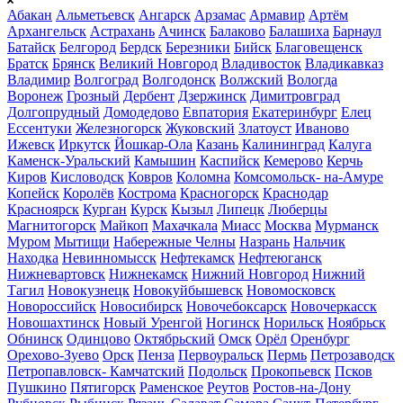
Абакан
Альметьевск
Ангарск
Арзамас
Армавир
Артём
Архангельск
Астрахань
Ачинск
Балаково
Балашиха
Барнаул
Батайск
Белгород
Бердск
Березники
Бийск
Благовещенск
Братск
Брянск
Великий Новгород
Владивосток
Владикавказ
Владимир
Волгоград
Волгодонск
Волжский
Вологда
Воронеж
Грозный
Дербент
Дзержинск
Димитровград
Долгопрудный
Домодедово
Евпатория
Екатеринбург
Елец
Ессентуки
Железногорск
Жуковский
Златоуст
Иваново
Ижевск
Иркутск
Йошкар-Ола
Казань
Калининград
Калуга
Каменск-Уральский
Камышин
Каспийск
Кемерово
Керчь
Киров
Кисловодск
Ковров
Коломна
Комсомольск- на-Амуре
Копейск
Королёв
Кострома
Красногорск
Краснодар
Красноярск
Курган
Курск
Кызыл
Липецк
Люберцы
Магнитогорск
Майкоп
Махачкала
Миасс
Москва
Мурманск
Муром
Мытищи
Набережные Челны
Назрань
Нальчик
Находка
Невинномысск
Нефтекамск
Нефтеюганск
Нижневартовск
Нижнекамск
Нижний Новгород
Нижний
Тагил
Новокузнецк
Новокуйбышевск
Новомосковск
Новороссийск
Новосибирск
Новочебоксарск
Новочеркасск
Новошахтинск
Новый Уренгой
Ногинск
Норильск
Ноябрьск
Обнинск
Одинцово
Октябрьский
Омск
Орёл
Оренбург
Орехово-Зуево
Орск
Пенза
Первоуральск
Пермь
Петрозаводск
Петропавловск- Камчатский
Подольск
Прокопьевск
Псков
Пушкино
Пятигорск
Раменское
Реутов
Ростов-на-Дону