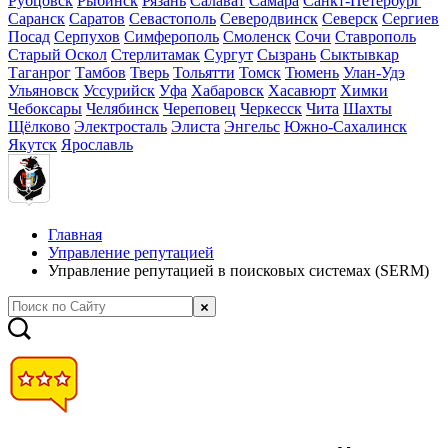
Рубцовск
Рыбинск
Рязань
Салават
Самара
Санкт-Петербург
Саранск
Саратов
Севастополь
Северодвинск
Северск
Сергиев
Посад
Серпухов
Симферополь
Смоленск
Сочи
Ставрополь
Старый Оскол
Стерлитамак
Сургут
Сызрань
Сыктывкар
Таганрог
Тамбов
Тверь
Тольятти
Томск
Тюмень
Улан-Удэ
Ульяновск
Уссурийск
Уфа
Хабаровск
Хасавюрт
Химки
Чебоксары
Челябинск
Череповец
Черкесск
Чита
Шахты
Щёлково
Электросталь
Элиста
Энгельс
Южно-Сахалинск
Якутск
Ярославль
Главная
Управление репутацией
Управление репутацией в поисковых системах (SERM)