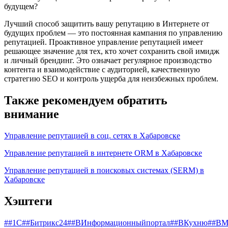
будущем?
Лучший способ защитить вашу репутацию в Интернете от
будущих проблем — это постоянная кампания по управлению
репутацией. Проактивное управление репутацией имеет
решающее значение для тех, кто хочет сохранить свой имидж
и личный брендинг. Это означает регулярное производство
контента и взаимодействие с аудиторией, качественную
стратегию SEO и контроль ущерба для неизбежных проблем.
Также рекомендуем обратить
внимание
Управление репутацией в соц. сетях в Хабаровске
Управление репутацией в интернете ORM в Хабаровске
Управление репутацией в поисковых системах (SERM) в
Хабаровске
Хэштеги
##1С
##Битрикс24
##ВИнформационныйпортал
##ВКухню
##ВМ