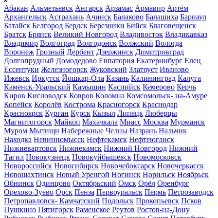
Абакан
Альметьевск
Ангарск
Арзамас
Армавир
Артём
Архангельск
Астрахань
Ачинск
Балаково
Балашиха
Барнаул
Батайск
Белгород
Бердск
Березники
Бийск
Благовещенск
Братск
Брянск
Великий Новгород
Владивосток
Владикавказ
Владимир
Волгоград
Волгодонск
Волжский
Вологда
Воронеж
Грозный
Дербент
Дзержинск
Димитровград
Долгопрудный
Домодедово
Евпатория
Екатеринбург
Елец
Ессентуки
Железногорск
Жуковский
Златоуст
Иваново
Ижевск
Иркутск
Йошкар-Ола
Казань
Калининград
Калуга
Каменск-Уральский
Камышин
Каспийск
Кемерово
Керчь
Киров
Кисловодск
Ковров
Коломна
Комсомольск- на-Амуре
Копейск
Королёв
Кострома
Красногорск
Краснодар
Красноярск
Курган
Курск
Кызыл
Липецк
Люберцы
Магнитогорск
Майкоп
Махачкала
Миасс
Москва
Мурманск
Муром
Мытищи
Набережные Челны
Назрань
Нальчик
Находка
Невинномысск
Нефтекамск
Нефтеюганск
Нижневартовск
Нижнекамск
Нижний Новгород
Нижний
Тагил
Новокузнецк
Новокуйбышевск
Новомосковск
Новороссийск
Новосибирск
Новочебоксарск
Новочеркасск
Новошахтинск
Новый Уренгой
Ногинск
Норильск
Ноябрьск
Обнинск
Одинцово
Октябрьский
Омск
Орёл
Оренбург
Орехово-Зуево
Орск
Пенза
Первоуральск
Пермь
Петрозаводск
Петропавловск- Камчатский
Подольск
Прокопьевск
Псков
Пушкино
Пятигорск
Раменское
Реутов
Ростов-на-Дону