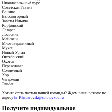
Николаевск-на-Амуре
Советская Гавань
Ванино
Высокогорный
Заветы Ильича
Корфовский
Лазарев
Лососина
Майский
Многовершинный
Мухен
Новый Ургал
Октябрьский
Охотск
Переяславка
Солнечный
Хор
Чегдомын
Эльбан
Хотите стать частью нашей команды? Ждем ваши резюме по
адресу
hr-Khabarovsk@zolotoykod.ru
Получите индивидуальное