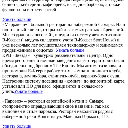
банкеты, кейтеринг, кофе-брейк, выездное барбекю, а также
фуршеты на встречу гостей.
Узнать больше
«Марракеш» - большой ресторан на набережной Самары. Наш
постоянный клиент, открытый для самых разных IT-решений.
Мы создали для него сайт, внедрили систему автоматизации
R-Keeper (+модуль складского учета R-Keeper StoreHouse) и
уже несколько лет осуществляем техподдержку и занимаемся
продвижением в соцсетях.
Узнать больше
КРЦ «Звезда» - культурно-развлекательный центр. Одно
время рестораны и ночные заведения на его территории были
объединены под брендом The Rooms. Мы автоматизировали
при помощи R-Keeper работу этих «комнат»: ночного клуба,
ресторана, лаунж-бара, стриптиз-клуба, караоке-бара с суши.
Настроили систему посещения «комнат» по депозитной карте,
установили ПО для касс, официантов и складского
учета.
Узнать больше
«Паровоз» – ресторан европейской кухни в Самаре,
стопроцентно оправдывающий своё название, так как
выполнен в стиле паровоза. Ресторан находится рядом с
набережной реки Волги на ул. Максима Горького, 117.
Узнать больше