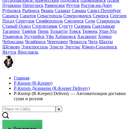
Петропавловск- Камчатский
Подольск
Прокопьевск
Псков
Пушкино
Пятигорск
Раменское
Реутов
Ростов-на-Дону
Рубцовск
Рыбинск
Рязань
Салават
Самара
Санкт-Петербург
Саранск
Саратов
Севастополь
Северодвинск
Северск
Сергиев
Посад
Серпухов
Симферополь
Смоленск
Сочи
Ставрополь
Старый Оскол
Стерлитамак
Сургут
Сызрань
Сыктывкар
Таганрог
Тамбов
Тверь
Тольятти
Томск
Тюмень
Улан-Удэ
Ульяновск
Уссурийск
Уфа
Хабаровск
Хасавюрт
Химки
Чебоксары
Челябинск
Череповец
Черкесск
Чита
Шахты
Щёлково
Электросталь
Элиста
Энгельс
Южно-Сахалинск
Якутск
Ярославль
Главная
Р-Кипер (R-Keeper)
Р-Кипер Деливери (R-Keeper Delivery)
Р-Кипер (R-Keeper) Delivery — Автоматизация доставки
суши и роллов