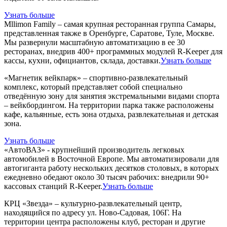
Узнать больше
Mllimon Family – самая крупная ресторанная группа Самары,
представленная также в Оренбурге, Саратове, Туле, Москве.
Мы развернули масштабную автоматизацию в ее 30
ресторанах, внедрив 400+ программных модулей R-Keeper для
кассы, кухни, официантов, склада, доставки.
Узнать больше
«Магнетик вейкпарк» – спортивно-развлекательный
комплекс, который представляет собой специально
отведённую зону для занятия экстремальными видами спорта
– вейкбордингом. На территории парка также расположены
кафе, кальянные, есть зона отдыха, развлекательная и детская
зона.
Узнать больше
«АвтоВАЗ» - крупнейший производитель легковых
автомобилей в Восточной Европе. Мы автоматизировали для
автогиганта работу нескольких десятков столовых, в которых
ежедневно обедают около 30 тысяч рабочих: внедрили 90+
кассовых станций R-Keeper.
Узнать больше
КРЦ «Звезда» – культурно-развлекательный центр,
находящийся по адресу ул. Ново-Садовая, 106Г. На
территории центра расположены клуб, ресторан и другие