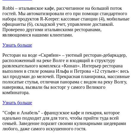
Robbi – итальянское кафе, рассчитанное на большой поток
гостей. Мы автоматизировали его при помощи стандартного
набора продуктов R-Keeper: кассовые станции (4), мобильные
официанты (6), складской учет, управление доставкой.
Проверено другими итальянскими ресторанами,
являющимися нашими клиентами.
Узнать больше
Ресторан на воде «Скрябин» – уютный ресторан-дебаркадер,
расположенный на реке Волге и входящий в структуру
развлекательного комплекса «Кинап». Интерьер ресторана
выполнен в стиле романа Ильфа и Петрова «12 стульев»: весь
зал продуман до мелочей. Прекрасная планировка, массивные
полосатые стулья, отличная панорама с видом на реку Волгу,
наверняка, вызвали бы восторг у самого Великого
комбинатора.
Узнать больше
"Софи и Анабель" - французское кафе и пекарня, которое
идеально подходит для для того, чтобы прийти туда всей
семьей. Заведение поразит своими кулинарными шедеврами
любого, даже самого искушенного гостя.