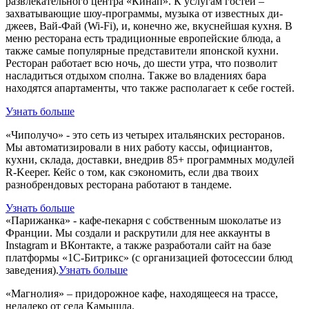
развлекательного центра «Кинап». К услугам гостей –
захватывающие шоу-программы, музыка от известных ди-
джеев, Вай-Фай (Wi-Fi), и, конечно же, вкуснейшая кухня. В
меню ресторана есть традиционные европейские блюда, а
также самые популярные представители японской кухни.
Ресторан работает всю ночь, до шести утра, что позволит
насладиться отдыхом сполна. Также во владениях бара
находятся апартаменты, что также располагает к себе гостей.
Узнать больше
«Чиполучо» - это сеть из четырех итальянских ресторанов.
Мы автоматизировали в них работу кассы, официантов,
кухни, склада, доставки, внедрив 85+ программных модулей
R-Keeper. Кейс о том, как сэкономить, если два твоих
разнобрендовых ресторана работают в тандеме.
Узнать больше
«Парижанка» - кафе-пекарня с собственным шоколатье из
Франции. Мы создали и раскрутили для нее аккаунты в
Instagram и ВКонтакте, а также разработали сайт на базе
платформы «1С-Битрикс» (с организацией фотосессии блюд
заведения).
Узнать больше
«Магнолия» – придорожное кафе, находящееся на трассе,
недалеко от села Камышла.