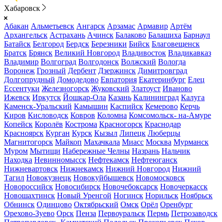
Хабаровск
Абакан
Альметьевск
Ангарск
Арзамас
Армавир
Артём
Архангельск
Астрахань
Ачинск
Балаково
Балашиха
Барнаул
Батайск
Белгород
Бердск
Березники
Бийск
Благовещенск
Братск
Брянск
Великий Новгород
Владивосток
Владикавказ
Владимир
Волгоград
Волгодонск
Волжский
Вологда
Воронеж
Грозный
Дербент
Дзержинск
Димитровград
Долгопрудный
Домодедово
Евпатория
Екатеринбург
Елец
Ессентуки
Железногорск
Жуковский
Златоуст
Иваново
Ижевск
Иркутск
Йошкар-Ола
Казань
Калининград
Калуга
Каменск-Уральский
Камышин
Каспийск
Кемерово
Керчь
Киров
Кисловодск
Ковров
Коломна
Комсомольск- на-Амуре
Копейск
Королёв
Кострома
Красногорск
Краснодар
Красноярск
Курган
Курск
Кызыл
Липецк
Люберцы
Магнитогорск
Майкоп
Махачкала
Миасс
Москва
Мурманск
Муром
Мытищи
Набережные Челны
Назрань
Нальчик
Находка
Невинномысск
Нефтекамск
Нефтеюганск
Нижневартовск
Нижнекамск
Нижний Новгород
Нижний
Тагил
Новокузнецк
Новокуйбышевск
Новомосковск
Новороссийск
Новосибирск
Новочебоксарск
Новочеркасск
Новошахтинск
Новый Уренгой
Ногинск
Норильск
Ноябрьск
Обнинск
Одинцово
Октябрьский
Омск
Орёл
Оренбург
Орехово-Зуево
Орск
Пенза
Первоуральск
Пермь
Петрозаводск