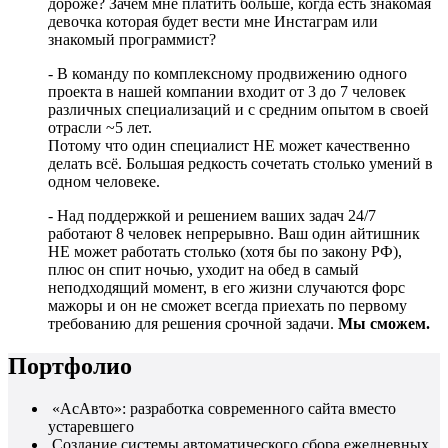
дороже? Зачем мне платить больше, когда есть знакомая
девочка которая будет вести мне Инстаграм или
знакомый программист?
- В команду по комплексному продвижению одного
проекта в нашей компании входит от 3 до 7 человек
различных специализаций и с средним опытом в своей
отрасли ~5 лет.
Потому что один специалист НЕ может качественно
делать всё. Большая редкость сочетать столько умений в
одном человеке.
- Над поддержкой и решением ваших задач 24/7
работают 8 человек непрерывно. Ваш один айтишник
НЕ может работать столько (хотя бы по закону РФ),
плюс он спит ночью, уходит на обед в самый
неподходящий момент, в его жизни случаются форс
мажоры и он не сможет всегда приехать по первому
требованию для решения срочной задачи.
Мы сможем.
Портфолио
«АсАвто»: разработка современного сайта вместо
устаревшего
Создание системы автоматического сбора ежедневных