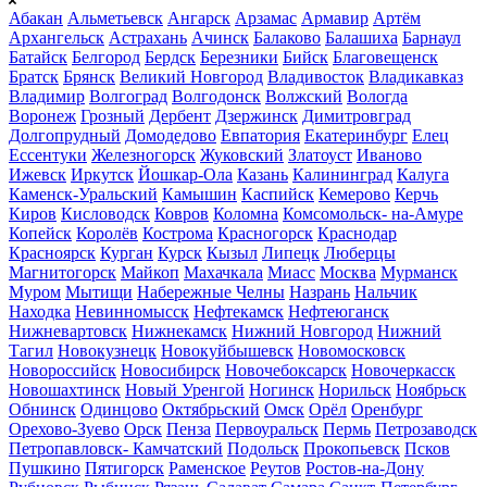
Абакан
Альметьевск
Ангарск
Арзамас
Армавир
Артём
Архангельск
Астрахань
Ачинск
Балаково
Балашиха
Барнаул
Батайск
Белгород
Бердск
Березники
Бийск
Благовещенск
Братск
Брянск
Великий Новгород
Владивосток
Владикавказ
Владимир
Волгоград
Волгодонск
Волжский
Вологда
Воронеж
Грозный
Дербент
Дзержинск
Димитровград
Долгопрудный
Домодедово
Евпатория
Екатеринбург
Елец
Ессентуки
Железногорск
Жуковский
Златоуст
Иваново
Ижевск
Иркутск
Йошкар-Ола
Казань
Калининград
Калуга
Каменск-Уральский
Камышин
Каспийск
Кемерово
Керчь
Киров
Кисловодск
Ковров
Коломна
Комсомольск- на-Амуре
Копейск
Королёв
Кострома
Красногорск
Краснодар
Красноярск
Курган
Курск
Кызыл
Липецк
Люберцы
Магнитогорск
Майкоп
Махачкала
Миасс
Москва
Мурманск
Муром
Мытищи
Набережные Челны
Назрань
Нальчик
Находка
Невинномысск
Нефтекамск
Нефтеюганск
Нижневартовск
Нижнекамск
Нижний Новгород
Нижний
Тагил
Новокузнецк
Новокуйбышевск
Новомосковск
Новороссийск
Новосибирск
Новочебоксарск
Новочеркасск
Новошахтинск
Новый Уренгой
Ногинск
Норильск
Ноябрьск
Обнинск
Одинцово
Октябрьский
Омск
Орёл
Оренбург
Орехово-Зуево
Орск
Пенза
Первоуральск
Пермь
Петрозаводск
Петропавловск- Камчатский
Подольск
Прокопьевск
Псков
Пушкино
Пятигорск
Раменское
Реутов
Ростов-на-Дону