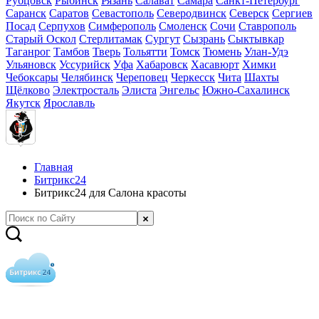
Рубцовск
Рыбинск
Рязань
Салават
Самара
Санкт-Петербург
Саранск
Саратов
Севастополь
Северодвинск
Северск
Сергиев
Посад
Серпухов
Симферополь
Смоленск
Сочи
Ставрополь
Старый Оскол
Стерлитамак
Сургут
Сызрань
Сыктывкар
Таганрог
Тамбов
Тверь
Тольятти
Томск
Тюмень
Улан-Удэ
Ульяновск
Уссурийск
Уфа
Хабаровск
Хасавюрт
Химки
Чебоксары
Челябинск
Череповец
Черкесск
Чита
Шахты
Щёлково
Электросталь
Элиста
Энгельс
Южно-Сахалинск
Якутск
Ярославль
Главная
Битрикс24
Битрикс24 для Салона красоты