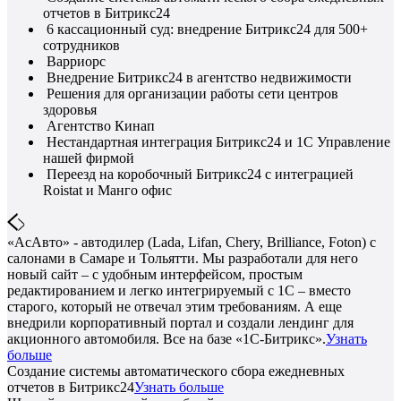
отчетов в Битрикс24
6 кассационный суд: внедрение Битрикс24 для 500+
сотрудников
Варриорс
Внедрение Битрикс24 в агентство недвижимости
Решения для организации работы сети центров
здоровья
Агентство Кинап
Нестандартная интеграция Битрикс24 и 1С Управление
нашей фирмой
Переезд на коробочный Битрикс24 с интеграцией
Roistat и Манго офис
«АсАвто» - автодилер (Lada, Lifan, Chery, Brilliance, Foton) с
салонами в Самаре и Тольятти. Мы разработали для него
новый сайт – с удобным интерфейсом, простым
редактированием и легко интегрируемый с 1С – вместо
старого, который не отвечал этим требованиям. А еще
внедрили корпоративный портал и создали лендинг для
акционного автомобиля. Все на базе «1С-Битрикс».
Узнать
больше
Создание системы автоматического сбора ежедневных
отчетов в Битрикс24
Узнать больше