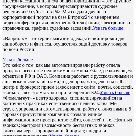
Шестой кассационный суд общей юрисдикции – это крупное
госучреждение, в котором пересматриваются судебные
решения из 9 субъектов РФ. Мы создали для него
корпоративный портал на базе Битрикс24 с внедрением
видеоконференцсвязи, внутренней телефонии, электронного
справочника, графика судебных заседаний.
Узнать больше
«Варриорс» – интернет-магазин одежды и экипировки для
единоборств и фитнеса, осуществляющий доставку товаров
по всей России.
Узнать больше
Это кейс о том, как мы автоматизировали работу отдела
продаж в агентстве недвижимости Huma Estate, реализующем
объекты в РФ и ОАЭ. Компания работает с русскоязычными и
англоязычными клиентами; отдел продаж поделен на call-
центр и брокеров; прием заявок идет с сайта, почты, соцсетей,
звонков – все это мы учли при внедрении Б24.
Узнать больше
«Фомальгаут» - центр здоровья, специализирующийся на
восточных практиках естественного целительства. Мы
структурировали и автоматизировали работу с клиентами в 5
городах присутствия компании: создали единое
информационное пространство сайта, соцсетей и телефонных
звонков; настроили возможность бесплатных звонков
клиентам через корпоративный портал; внедрили