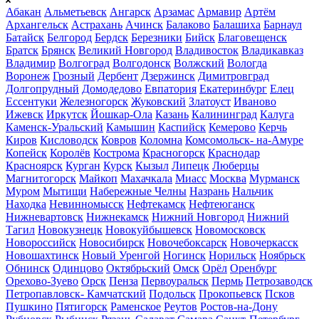
Абакан
Альметьевск
Ангарск
Арзамас
Армавир
Артём
Архангельск
Астрахань
Ачинск
Балаково
Балашиха
Барнаул
Батайск
Белгород
Бердск
Березники
Бийск
Благовещенск
Братск
Брянск
Великий Новгород
Владивосток
Владикавказ
Владимир
Волгоград
Волгодонск
Волжский
Вологда
Воронеж
Грозный
Дербент
Дзержинск
Димитровград
Долгопрудный
Домодедово
Евпатория
Екатеринбург
Елец
Ессентуки
Железногорск
Жуковский
Златоуст
Иваново
Ижевск
Иркутск
Йошкар-Ола
Казань
Калининград
Калуга
Каменск-Уральский
Камышин
Каспийск
Кемерово
Керчь
Киров
Кисловодск
Ковров
Коломна
Комсомольск- на-Амуре
Копейск
Королёв
Кострома
Красногорск
Краснодар
Красноярск
Курган
Курск
Кызыл
Липецк
Люберцы
Магнитогорск
Майкоп
Махачкала
Миасс
Москва
Мурманск
Муром
Мытищи
Набережные Челны
Назрань
Нальчик
Находка
Невинномысск
Нефтекамск
Нефтеюганск
Нижневартовск
Нижнекамск
Нижний Новгород
Нижний
Тагил
Новокузнецк
Новокуйбышевск
Новомосковск
Новороссийск
Новосибирск
Новочебоксарск
Новочеркасск
Новошахтинск
Новый Уренгой
Ногинск
Норильск
Ноябрьск
Обнинск
Одинцово
Октябрьский
Омск
Орёл
Оренбург
Орехово-Зуево
Орск
Пенза
Первоуральск
Пермь
Петрозаводск
Петропавловск- Камчатский
Подольск
Прокопьевск
Псков
Пушкино
Пятигорск
Раменское
Реутов
Ростов-на-Дону