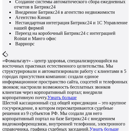
Создание системы автоматического сбора ежедневных
отчетов в Битрикс24
Внедрение Битрикс24 в агентство недвижимости
Агентство Кинап
Нестандартная интеграция Битрикс24 и 1С Управление
нашей фирмой
Переезд на коробочный Битрикс24 с интеграцией
Roistat и Манго офис
Варриорс
«Фомальгаут» - центр здоровья, специализирующийся на
восточных практиках естественного целительства. Мы
структурировали и автоматизировали работу с клиентами в 5
городах присутствия компании: создали единое
информационное пространство сайта, соцсетей и телефонных
звонков; настроили возможность бесплатных звонков
клиентам через корпоративный портал; внедрили
корпоративную почту.
Узнать больше
Шестой кассационный суд общей юрисдикции – это крупное
госучреждение, в котором пересматриваются судебные
решения из 9 субъектов РФ. Мы создали для него
корпоративный портал на базе Битрикс24 с внедрением
видеоконференцсвязи, внутренней телефонии, электронного
справочника, графика судебных заседаний.
Узнать больше