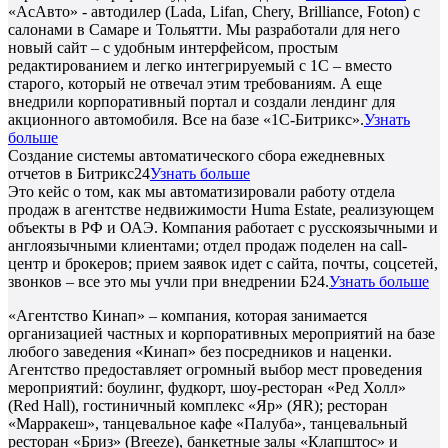
«АсАвто» - автодилер (Lada, Lifan, Chery, Brilliance, Foton) с
салонами в Самаре и Тольятти. Мы разработали для него
новый сайт – с удобным интерфейсом, простым
редактированием и легко интегрируемый с 1С – вместо
старого, который не отвечал этим требованиям. А еще
внедрили корпоративный портал и создали лендинг для
акционного автомобиля. Все на базе «1С-Битрикс».
Узнать
больше
Создание системы автоматического сбора ежедневных
отчетов в Битрикс24
Узнать больше
Это кейс о том, как мы автоматизировали работу отдела
продаж в агентстве недвижимости Huma Estate, реализующем
объекты в РФ и ОАЭ. Компания работает с русскоязычными и
англоязычными клиентами; отдел продаж поделен на call-
центр и брокеров; прием заявок идет с сайта, почты, соцсетей,
звонков – все это мы учли при внедрении Б24.
Узнать больше
«Агентство Кинап» – компания, которая занимается
организацией частных и корпоративных мероприятий на базе
любого заведения «Кинап» без посредников и наценки.
Агентство предоставляет огромный выбор мест проведения
мероприятий: боулинг, фудкорт, шоу-ресторан «Ред Холл»
(Red Hall), гостиничный комплекс «Яр» (ЯR); ресторан
«Марракеш», танцевальное кафе «Палуба», танцевальный
ресторан «Бриз» (Breeze), банкетные залы «Клапштос» и