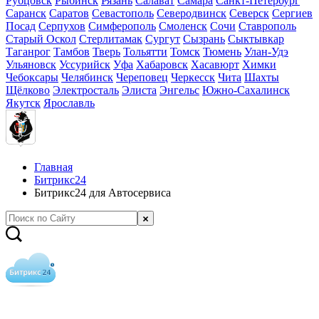
Рубцовск
Рыбинск
Рязань
Салават
Самара
Санкт-Петербург
Саранск
Саратов
Севастополь
Северодвинск
Северск
Сергиев
Посад
Серпухов
Симферополь
Смоленск
Сочи
Ставрополь
Старый Оскол
Стерлитамак
Сургут
Сызрань
Сыктывкар
Таганрог
Тамбов
Тверь
Тольятти
Томск
Тюмень
Улан-Удэ
Ульяновск
Уссурийск
Уфа
Хабаровск
Хасавюрт
Химки
Чебоксары
Челябинск
Череповец
Черкесск
Чита
Шахты
Щёлково
Электросталь
Элиста
Энгельс
Южно-Сахалинск
Якутск
Ярославль
Главная
Битрикс24
Битрикс24 для Автосервиса