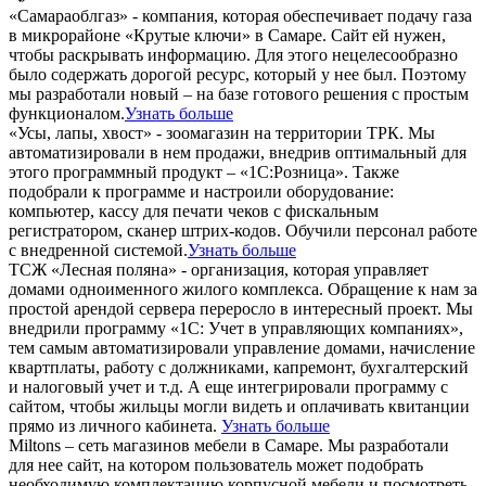
«Самараоблгаз» - компания, которая обеспечивает подачу газа
в микрорайоне «Крутые ключи» в Самаре. Сайт ей нужен,
чтобы раскрывать информацию. Для этого нецелесообразно
было содержать дорогой ресурс, который у нее был. Поэтому
мы разработали новый – на базе готового решения с простым
функционалом.
Узнать больше
«Усы, лапы, хвост» - зоомагазин на территории ТРК. Мы
автоматизировали в нем продажи, внедрив оптимальный для
этого программный продукт – «1С:Розница». Также
подобрали к программе и настроили оборудование:
компьютер, кассу для печати чеков с фискальным
регистратором, сканер штрих-кодов. Обучили персонал работе
с внедренной системой.
Узнать больше
ТСЖ «Лесная поляна» - организация, которая управляет
домами одноименного жилого комплекса. Обращение к нам за
простой арендой сервера переросло в интересный проект. Мы
внедрили программу «1С: Учет в управляющих компаниях»,
тем самым автоматизировали управление домами, начисление
квартплаты, работу с должниками, капремонт, бухгалтерский
и налоговый учет и т.д. А еще интегрировали программу с
сайтом, чтобы жильцы могли видеть и оплачивать квитанции
прямо из личного кабинета.
Узнать больше
Miltons – сеть магазинов мебели в Самаре. Мы разработали
для нее сайт, на котором пользователь может подобрать
необходимую комплектацию корпусной мебели и посмотреть,