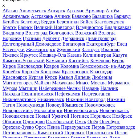
Абакан
Альметьевск
Ангарск
Арзамас
Армавир
Артём
Архангельск
Астрахань
Ачинск
Балаково
Балашиха
Барнаул
Батайск
Белгород
Бердск
Березники
Бийск
Благовещенск
Братск
Брянск
Великий Новгород
Владивосток
Владикавказ
Владимир
Волгоград
Волгодонск
Волжский
Вологда
Воронеж
Грозный
Дербент
Дзержинск
Димитровград
Долгопрудный
Домодедово
Евпатория
Екатеринбург
Елец
Ессентуки
Железногорск
Жуковский
Златоуст
Иваново
Ижевск
Иркутск
Йошкар-Ола
Казань
Калининград
Калуга
Каменск-Уральский
Камышин
Каспийск
Кемерово
Керчь
Киров
Кисловодск
Ковров
Коломна
Комсомольск- на-Амуре
Копейск
Королёв
Кострома
Красногорск
Краснодар
Красноярск
Курган
Курск
Кызыл
Липецк
Люберцы
Магнитогорск
Майкоп
Махачкала
Миасс
Москва
Мурманск
Муром
Мытищи
Набережные Челны
Назрань
Нальчик
Находка
Невинномысск
Нефтекамск
Нефтеюганск
Нижневартовск
Нижнекамск
Нижний Новгород
Нижний
Тагил
Новокузнецк
Новокуйбышевск
Новомосковск
Новороссийск
Новосибирск
Новочебоксарск
Новочеркасск
Новошахтинск
Новый Уренгой
Ногинск
Норильск
Ноябрьск
Обнинск
Одинцово
Октябрьский
Омск
Орёл
Оренбург
Орехово-Зуево
Орск
Пенза
Первоуральск
Пермь
Петрозаводск
Петропавловск- Камчатский
Подольск
Прокопьевск
Псков