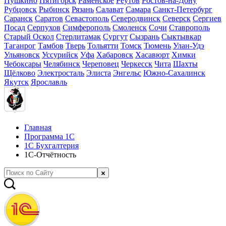
Пушкино
Пятигорск
Раменское
Реутов
Ростов-на-Дону
Рубцовск
Рыбинск
Рязань
Салават
Самара
Санкт-Петербург
Саранск
Саратов
Севастополь
Северодвинск
Северск
Сергиев
Посад
Серпухов
Симферополь
Смоленск
Сочи
Ставрополь
Старый Оскол
Стерлитамак
Сургут
Сызрань
Сыктывкар
Таганрог
Тамбов
Тверь
Тольятти
Томск
Тюмень
Улан-Удэ
Ульяновск
Уссурийск
Уфа
Хабаровск
Хасавюрт
Химки
Чебоксары
Челябинск
Череповец
Черкесск
Чита
Шахты
Щёлково
Электросталь
Элиста
Энгельс
Южно-Сахалинск
Якутск
Ярославль
Главная
Программа 1С
1С Бухгалтерия
1C-Отчётность