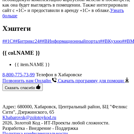
как она будет выглядеть в помещении. Также интегрировали
сайт с «1С» и предоставили в аренду «1С» в облаке.
Узнать
больше
Хэштеги
##1С
##Битрикс24
##ВИнформационныйпортал
##ВКухню
##ВМ
{{ col.NAME }}
{{ item.NAME }}
8-800-775-73-99
Телефон в Хабаровске
Позвонить нам Онлайн
Скачать программу
для помощи
Сказать спасибо
Адрес: 680000, Хабаровск, Центральный район, БЦ "Феликс
Сити", ​Дзержинского, 65
Khabarovsk@zolotoykod.ru
2026, Золотой Код
- ИТ-Проекты любой сложности.
Разработка - Внедрение - Поддержка
Политика конфиденциальности