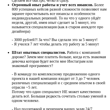
сделаем всё быстро, чётко и сразу.
Огромный опыт работы и учет всех нюансов.
Более
800 успешных кейсов разной сложности позволяют нам
заранее просчитывать все нюансы и особенности
индивидуальных решений. То на что у одного уйдёт
неделя, другой, имея опыт сделает за 5 минут, это
называется специализация (как в старом анекдоте про
дизайнера)
- 3000 рублей?! За что? Вы сделали это за 5 минут!
- Я учился 7 лет чтобы делать эту работу за 5 минут
Штат опытных специалистов.
Работа с компанией
дороже? Зачем мне платить больше, когда есть знакомая
девочка которая будет вести мне Инстаграм или
знакомый программист?
- В команду по комплексному продвижению одного
проекта в нашей компании входит от 3 до 7 человек
различных специализаций и с средним опытом в своей
отрасли ~5 лет.
Потому что один специалист НЕ может качественно
делать всё. Большая редкость сочетать столько умений в
одном человеке.
- Над поддержкой и решением ваших задач 24/7