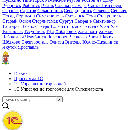
Пушкино
Пятигорск
Раменское
Реутов
Ростов-на-Дону
Рубцовск
Рыбинск
Рязань
Салават
Самара
Санкт-Петербург
Саранск
Саратов
Севастополь
Северодвинск
Северск
Сергиев
Посад
Серпухов
Симферополь
Смоленск
Сочи
Ставрополь
Старый Оскол
Стерлитамак
Сургут
Сызрань
Сыктывкар
Таганрог
Тамбов
Тверь
Тольятти
Томск
Тюмень
Улан-Удэ
Ульяновск
Уссурийск
Уфа
Хабаровск
Хасавюрт
Химки
Чебоксары
Челябинск
Череповец
Черкесск
Чита
Шахты
Щёлково
Электросталь
Элиста
Энгельс
Южно-Сахалинск
Якутск
Ярославль
Главная
Программа 1С
1С Управление торговлей
1С Управление торговлей для Супермаркета