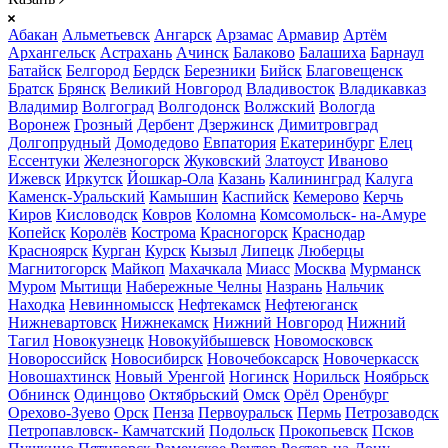
Абакан
Альметьевск
Ангарск
Арзамас
Армавир
Артём
Архангельск
Астрахань
Ачинск
Балаково
Балашиха
Барнаул
Батайск
Белгород
Бердск
Березники
Бийск
Благовещенск
Братск
Брянск
Великий Новгород
Владивосток
Владикавказ
Владимир
Волгоград
Волгодонск
Волжский
Вологда
Воронеж
Грозный
Дербент
Дзержинск
Димитровград
Долгопрудный
Домодедово
Евпатория
Екатеринбург
Елец
Ессентуки
Железногорск
Жуковский
Златоуст
Иваново
Ижевск
Иркутск
Йошкар-Ола
Казань
Калининград
Калуга
Каменск-Уральский
Камышин
Каспийск
Кемерово
Керчь
Киров
Кисловодск
Ковров
Коломна
Комсомольск- на-Амуре
Копейск
Королёв
Кострома
Красногорск
Краснодар
Красноярск
Курган
Курск
Кызыл
Липецк
Люберцы
Магнитогорск
Майкоп
Махачкала
Миасс
Москва
Мурманск
Муром
Мытищи
Набережные Челны
Назрань
Нальчик
Находка
Невинномысск
Нефтекамск
Нефтеюганск
Нижневартовск
Нижнекамск
Нижний Новгород
Нижний
Тагил
Новокузнецк
Новокуйбышевск
Новомосковск
Новороссийск
Новосибирск
Новочебоксарск
Новочеркасск
Новошахтинск
Новый Уренгой
Ногинск
Норильск
Ноябрьск
Обнинск
Одинцово
Октябрьский
Омск
Орёл
Оренбург
Орехово-Зуево
Орск
Пенза
Первоуральск
Пермь
Петрозаводск
Петропавловск- Камчатский
Подольск
Прокопьевск
Псков