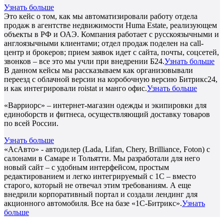
Узнать больше
Это кейс о том, как мы автоматизировали работу отдела
продаж в агентстве недвижимости Huma Estate, реализующем
объекты в РФ и ОАЭ. Компания работает с русскоязычными и
англоязычными клиентами; отдел продаж поделен на call-
центр и брокеров; прием заявок идет с сайта, почты, соцсетей,
звонков – все это мы учли при внедрении Б24.
Узнать больше
В данном кейсы мы рассказываем как организовывали
переезд с облачной версии на коробочную версию Битрикс24,
и как интегрировали roistat и манго офис.
Узнать больше
«Варриорс» – интернет-магазин одежды и экипировки для
единоборств и фитнеса, осуществляющий доставку товаров
по всей России.
Узнать больше
«АсАвто» - автодилер (Lada, Lifan, Chery, Brilliance, Foton) с
салонами в Самаре и Тольятти. Мы разработали для него
новый сайт – с удобным интерфейсом, простым
редактированием и легко интегрируемый с 1С – вместо
старого, который не отвечал этим требованиям. А еще
внедрили корпоративный портал и создали лендинг для
акционного автомобиля. Все на базе «1С-Битрикс».
Узнать
больше