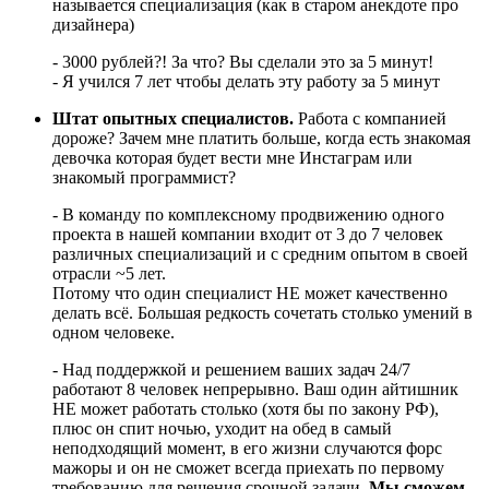
называется специализация (как в старом анекдоте про
дизайнера)
- 3000 рублей?! За что? Вы сделали это за 5 минут!
- Я учился 7 лет чтобы делать эту работу за 5 минут
Штат опытных специалистов.
Работа с компанией
дороже? Зачем мне платить больше, когда есть знакомая
девочка которая будет вести мне Инстаграм или
знакомый программист?
- В команду по комплексному продвижению одного
проекта в нашей компании входит от 3 до 7 человек
различных специализаций и с средним опытом в своей
отрасли ~5 лет.
Потому что один специалист НЕ может качественно
делать всё. Большая редкость сочетать столько умений в
одном человеке.
- Над поддержкой и решением ваших задач 24/7
работают 8 человек непрерывно. Ваш один айтишник
НЕ может работать столько (хотя бы по закону РФ),
плюс он спит ночью, уходит на обед в самый
неподходящий момент, в его жизни случаются форс
мажоры и он не сможет всегда приехать по первому
требованию для решения срочной задачи.
Мы сможем.