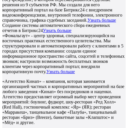
решения из 9 субъектов РФ. Мы создали для него
корпоративный портал на базе Битрикс24 с внедрением
видеоконференцсвязи, внутренней телефонии, электронного
справочника, графика судебных заседаний.
Узнать больше
Создание системы автоматического сбора ежедневных
отчетов в Битрикс24
Узнать больше
«Фомальгаут» - центр здоровья, специализирующийся на
восточных практиках естественного целительства. Мы
структурировали и автоматизировали работу с клиентами в 5
городах присутствия компании: создали единое
информационное пространство сайта, соцсетей и телефонных
звонков; настроили возможность бесплатных звонков
клиентам через корпоративный портал; внедрили
корпоративную почту.
Узнать больше
«Агентство Кинап» – компания, которая занимается
организацией частных и корпоративных мероприятий на базе
любого заведения «Кинап» без посредников и наценки.
Агентство предоставляет огромный выбор мест проведения
мероприятий: боулинг, фудкорт, шоу-ресторан «Ред Холл»
(Red Hall), гостиничный комплекс «Яр» (ЯR); ресторан
«Марракеш», танцевальное кафе «Палуба», танцевальный
ресторан «Бриз» (Breeze), банкетные залы «Клапштос» и
«Мёд» и другие.