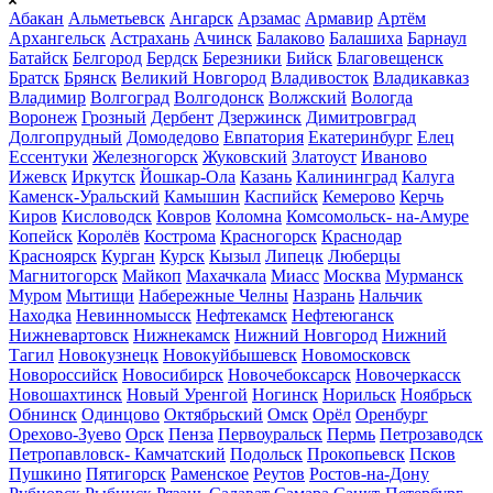
Абакан
Альметьевск
Ангарск
Арзамас
Армавир
Артём
Архангельск
Астрахань
Ачинск
Балаково
Балашиха
Барнаул
Батайск
Белгород
Бердск
Березники
Бийск
Благовещенск
Братск
Брянск
Великий Новгород
Владивосток
Владикавказ
Владимир
Волгоград
Волгодонск
Волжский
Вологда
Воронеж
Грозный
Дербент
Дзержинск
Димитровград
Долгопрудный
Домодедово
Евпатория
Екатеринбург
Елец
Ессентуки
Железногорск
Жуковский
Златоуст
Иваново
Ижевск
Иркутск
Йошкар-Ола
Казань
Калининград
Калуга
Каменск-Уральский
Камышин
Каспийск
Кемерово
Керчь
Киров
Кисловодск
Ковров
Коломна
Комсомольск- на-Амуре
Копейск
Королёв
Кострома
Красногорск
Краснодар
Красноярск
Курган
Курск
Кызыл
Липецк
Люберцы
Магнитогорск
Майкоп
Махачкала
Миасс
Москва
Мурманск
Муром
Мытищи
Набережные Челны
Назрань
Нальчик
Находка
Невинномысск
Нефтекамск
Нефтеюганск
Нижневартовск
Нижнекамск
Нижний Новгород
Нижний
Тагил
Новокузнецк
Новокуйбышевск
Новомосковск
Новороссийск
Новосибирск
Новочебоксарск
Новочеркасск
Новошахтинск
Новый Уренгой
Ногинск
Норильск
Ноябрьск
Обнинск
Одинцово
Октябрьский
Омск
Орёл
Оренбург
Орехово-Зуево
Орск
Пенза
Первоуральск
Пермь
Петрозаводск
Петропавловск- Камчатский
Подольск
Прокопьевск
Псков
Пушкино
Пятигорск
Раменское
Реутов
Ростов-на-Дону