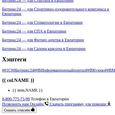
Битрикс24 — для Стартапа в Евпатории
Битрикс24 — для Спортивно-оздоровительного комплекса в
Евпатории
Битрикс24 — для Стоматологии в Евпатории
Битрикс24 — для СПА в Евпатории
Битрикс24 — для Фитнес-центра в Евпатории
Битрикс24 — для Салона красоты в Евпатории
Хэштеги
##1С
##Битрикс24
##ВИнформационныйпортал
##ВКухню
##ВМ
{{ col.NAME }}
{{ item.NAME }}
8-800-775-73-99
Телефон в Евпатории
Позвонить нам Онлайн
Скачать программу
для помощи
Сказать спасибо