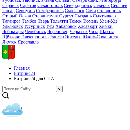
Рубцовск
Рыбинск
Рязань
Салават
Самара
Санкт-Петербург
Саранск
Саратов
Севастополь
Северодвинск
Северск
Сергиев
Посад
Серпухов
Симферополь
Смоленск
Сочи
Ставрополь
Старый Оскол
Стерлитамак
Сургут
Сызрань
Сыктывкар
Таганрог
Тамбов
Тверь
Тольятти
Томск
Тюмень
Улан-Удэ
Ульяновск
Уссурийск
Уфа
Хабаровск
Хасавюрт
Химки
Чебоксары
Челябинск
Череповец
Черкесск
Чита
Шахты
Щёлково
Электросталь
Элиста
Энгельс
Южно-Сахалинск
Якутск
Ярославль
Главная
Битрикс24
Битрикс24 для СПА