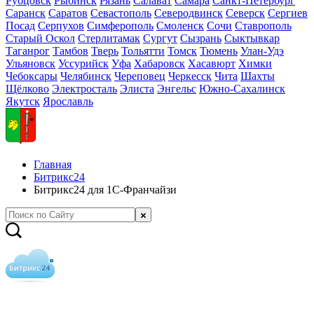
Рубцовск
Рыбинск
Рязань
Салават
Самара
Санкт-Петербург
Саранск
Саратов
Севастополь
Северодвинск
Северск
Сергиев
Посад
Серпухов
Симферополь
Смоленск
Сочи
Ставрополь
Старый Оскол
Стерлитамак
Сургут
Сызрань
Сыктывкар
Таганрог
Тамбов
Тверь
Тольятти
Томск
Тюмень
Улан-Удэ
Ульяновск
Уссурийск
Уфа
Хабаровск
Хасавюрт
Химки
Чебоксары
Челябинск
Череповец
Черкесск
Чита
Шахты
Щёлково
Электросталь
Элиста
Энгельс
Южно-Сахалинск
Якутск
Ярославль
Главная
Битрикс24
Битрикс24 для 1С-Франчайзи