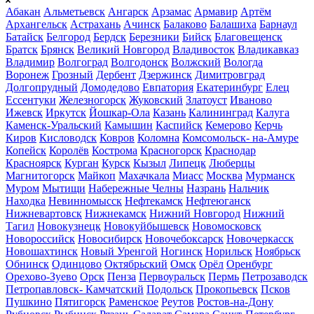
Абакан
Альметьевск
Ангарск
Арзамас
Армавир
Артём
Архангельск
Астрахань
Ачинск
Балаково
Балашиха
Барнаул
Батайск
Белгород
Бердск
Березники
Бийск
Благовещенск
Братск
Брянск
Великий Новгород
Владивосток
Владикавказ
Владимир
Волгоград
Волгодонск
Волжский
Вологда
Воронеж
Грозный
Дербент
Дзержинск
Димитровград
Долгопрудный
Домодедово
Евпатория
Екатеринбург
Елец
Ессентуки
Железногорск
Жуковский
Златоуст
Иваново
Ижевск
Иркутск
Йошкар-Ола
Казань
Калининград
Калуга
Каменск-Уральский
Камышин
Каспийск
Кемерово
Керчь
Киров
Кисловодск
Ковров
Коломна
Комсомольск- на-Амуре
Копейск
Королёв
Кострома
Красногорск
Краснодар
Красноярск
Курган
Курск
Кызыл
Липецк
Люберцы
Магнитогорск
Майкоп
Махачкала
Миасс
Москва
Мурманск
Муром
Мытищи
Набережные Челны
Назрань
Нальчик
Находка
Невинномысск
Нефтекамск
Нефтеюганск
Нижневартовск
Нижнекамск
Нижний Новгород
Нижний
Тагил
Новокузнецк
Новокуйбышевск
Новомосковск
Новороссийск
Новосибирск
Новочебоксарск
Новочеркасск
Новошахтинск
Новый Уренгой
Ногинск
Норильск
Ноябрьск
Обнинск
Одинцово
Октябрьский
Омск
Орёл
Оренбург
Орехово-Зуево
Орск
Пенза
Первоуральск
Пермь
Петрозаводск
Петропавловск- Камчатский
Подольск
Прокопьевск
Псков
Пушкино
Пятигорск
Раменское
Реутов
Ростов-на-Дону