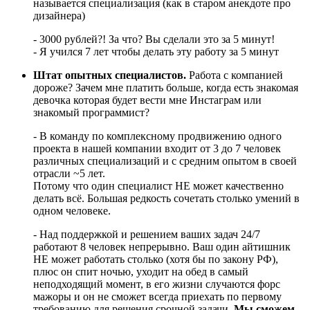
называется специализация (как в старом анекдоте про
дизайнера)
- 3000 рублей?! За что? Вы сделали это за 5 минут!
- Я учился 7 лет чтобы делать эту работу за 5 минут
Штат опытных специалистов.
Работа с компанией
дороже? Зачем мне платить больше, когда есть знакомая
девочка которая будет вести мне Инстаграм или
знакомый программист?
- В команду по комплексному продвижению одного
проекта в нашей компании входит от 3 до 7 человек
различных специализаций и с средним опытом в своей
отрасли ~5 лет.
Потому что один специалист НЕ может качественно
делать всё. Большая редкость сочетать столько умений в
одном человеке.
- Над поддержкой и решением ваших задач 24/7
работают 8 человек непрерывно. Ваш один айтишник
НЕ может работать столько (хотя бы по закону РФ),
плюс он спит ночью, уходит на обед в самый
неподходящий момент, в его жизни случаются форс
мажоры и он не сможет всегда приехать по первому
требованию для решения срочной задачи.
Мы сможем.