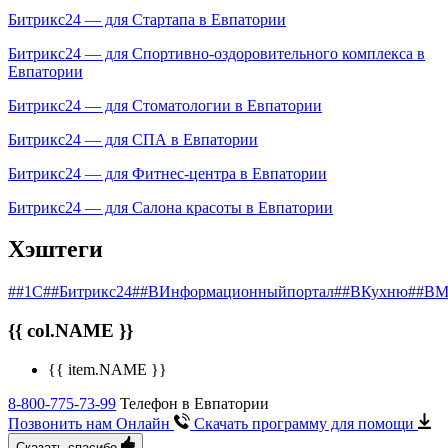
Битрикс24 — для Стартапа в Евпатории
Битрикс24 — для Спортивно-оздоровительного комплекса в
Евпатории
Битрикс24 — для Стоматологии в Евпатории
Битрикс24 — для СПА в Евпатории
Битрикс24 — для Фитнес-центра в Евпатории
Битрикс24 — для Салона красоты в Евпатории
Хэштеги
##1С
##Битрикс24
##ВИнформационныйпортал
##ВКухню
##ВМ
{{ col.NAME }}
{{ item.NAME }}
8-800-775-73-99
Телефон в Евпатории
Позвонить нам Онлайн
Скачать программу
для помощи
Сказать спасибо