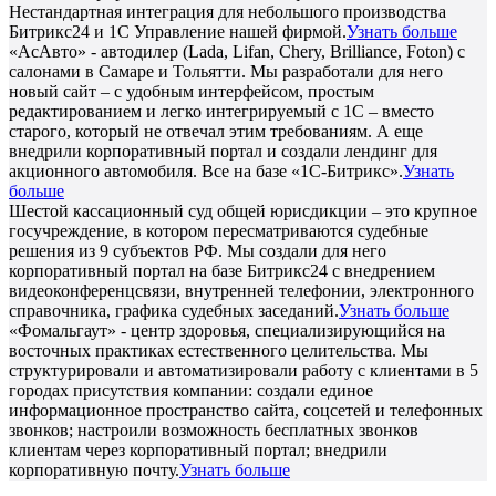
Нестандартная интеграция для небольшого производства
Битрикс24 и 1С Управление нашей фирмой.
Узнать больше
«АсАвто» - автодилер (Lada, Lifan, Chery, Brilliance, Foton) с
салонами в Самаре и Тольятти. Мы разработали для него
новый сайт – с удобным интерфейсом, простым
редактированием и легко интегрируемый с 1С – вместо
старого, который не отвечал этим требованиям. А еще
внедрили корпоративный портал и создали лендинг для
акционного автомобиля. Все на базе «1С-Битрикс».
Узнать
больше
Шестой кассационный суд общей юрисдикции – это крупное
госучреждение, в котором пересматриваются судебные
решения из 9 субъектов РФ. Мы создали для него
корпоративный портал на базе Битрикс24 с внедрением
видеоконференцсвязи, внутренней телефонии, электронного
справочника, графика судебных заседаний.
Узнать больше
«Фомальгаут» - центр здоровья, специализирующийся на
восточных практиках естественного целительства. Мы
структурировали и автоматизировали работу с клиентами в 5
городах присутствия компании: создали единое
информационное пространство сайта, соцсетей и телефонных
звонков; настроили возможность бесплатных звонков
клиентам через корпоративный портал; внедрили
корпоративную почту.
Узнать больше