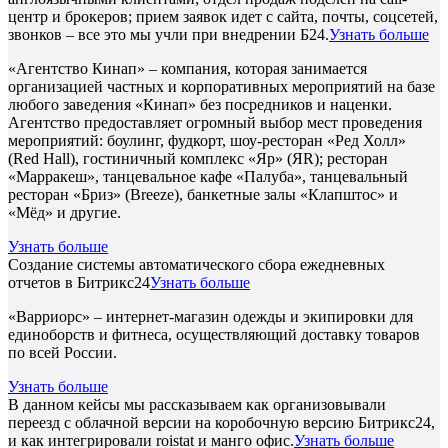
центр и брокеров; прием заявок идет с сайта, почты, соцсетей,
звонков – все это мы учли при внедрении Б24.
Узнать больше
«Агентство Кинап» – компания, которая занимается
организацией частных и корпоративных мероприятий на базе
любого заведения «Кинап» без посредников и наценки.
Агентство предоставляет огромный выбор мест проведения
мероприятий: боулинг, фудкорт, шоу-ресторан «Ред Холл»
(Red Hall), гостиничный комплекс «Яр» (ЯR); ресторан
«Марракеш», танцевальное кафе «Палуба», танцевальный
ресторан «Бриз» (Breeze), банкетные залы «Клапштос» и
«Мёд» и другие.
Узнать больше
Создание системы автоматического сбора ежедневных
отчетов в Битрикс24
Узнать больше
«Варриорс» – интернет-магазин одежды и экипировки для
единоборств и фитнеса, осуществляющий доставку товаров
по всей России.
Узнать больше
В данном кейсы мы рассказываем как организовывали
переезд с облачной версии на коробочную версию Битрикс24,
и как интегрировали roistat и манго офис.
Узнать больше