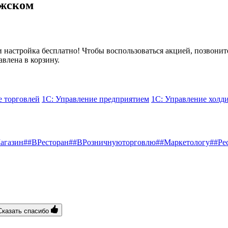
лжском
 настройка бесплатно! Чтобы воспользоваться акцией, позвони
авлена в корзину.
е торговлей
1С: Управление предприятием
1С: Управление холд
агазин
##ВРесторан
##ВРозничнуюторговлю
##Маркетологу
##Ре
Сказать спасибо