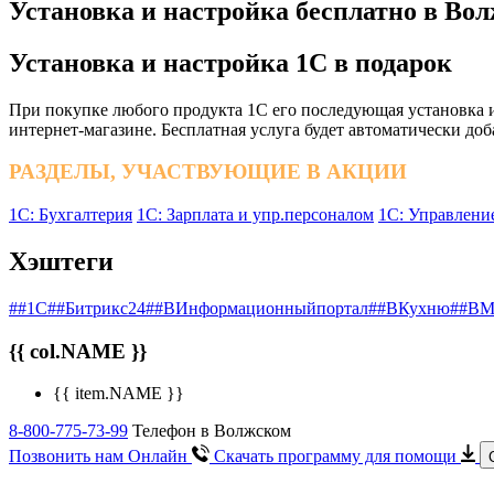
Установка и настройка бесплатно в Во
Установка и настройка 1С в подарок
При покупке любого продукта 1С его последующая установка и
интернет-магазине. Бесплатная услуга будет автоматически доб
РАЗДЕЛЫ, УЧАСТВУЮЩИЕ В АКЦИИ
1С: Бухгалтерия
1С: Зарплата и упр.персоналом
1С: Управлени
Хэштеги
##1С
##Битрикс24
##ВИнформационныйпортал
##ВКухню
##ВМ
{{ col.NAME }}
{{ item.NAME }}
8-800-775-73-99
Телефон в Волжском
Позвонить нам Онлайн
Скачать программу
для помощи