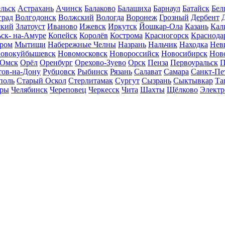
льск
Астрахань
Ачинск
Балаково
Балашиха
Барнаул
Батайск
Бел
град
Волгодонск
Волжский
Вологда
Воронеж
Грозный
Дербент
ский
Златоуст
Иваново
Ижевск
Иркутск
Йошкар-Ола
Казань
Кал
ск- на-Амуре
Копейск
Королёв
Кострома
Красногорск
Краснода
ром
Мытищи
Набережные Челны
Назрань
Нальчик
Находка
Нев
овокуйбышевск
Новомосковск
Новороссийск
Новосибирск
Нов
Омск
Орёл
Оренбург
Орехово-Зуево
Орск
Пенза
Первоуральск
П
тов-на-Дону
Рубцовск
Рыбинск
Рязань
Салават
Самара
Санкт-Пе
поль
Старый Оскол
Стерлитамак
Сургут
Сызрань
Сыктывкар
Та
ары
Челябинск
Череповец
Черкесск
Чита
Шахты
Щёлково
Электр