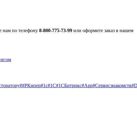
те нам по телефону
8-800-775-73-99
или оформите заказ в нашем
ингом
сторатору
##РКипер
#1c
#1С
#1СБитрикс
#App
#Cервисзнакомств
#D