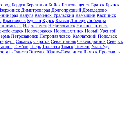
город
Бердск
Березники
Бийск
Благовещенск
Братск
Брянск
Дзержинск
Димитровград
Долгопрудный
Домодедово
ининград
Калуга
Каменск-Уральский
Камышин
Каспийск
р
Красноярск
Курган
Курск
Кызыл
Липецк
Люберцы
инномысск
Нефтекамск
Нефтеюганск
Нижневартовск
очебоксарск
Новочеркасск
Новошахтинск
Новый Уренгой
ермь
Петрозаводск
Петропавловск- Камчатский
Подольск
тербург
Саранск
Саратов
Севастополь
Северодвинск
Северск
ганрог
Тамбов
Тверь
Тольятти
Томск
Тюмень
Улан-Удэ
осталь
Элиста
Энгельс
Южно-Сахалинск
Якутск
Ярославль