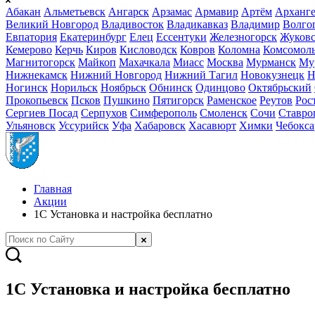
Абакан
Альметьевск
Ангарск
Арзамас
Армавир
Артём
Арханге
Великий Новгород
Владивосток
Владикавказ
Владимир
Волго
Евпатория
Екатеринбург
Елец
Ессентуки
Железногорск
Жуков
Кемерово
Керчь
Киров
Кисловодск
Ковров
Коломна
Комсомоль
Магнитогорск
Майкоп
Махачкала
Миасс
Москва
Мурманск
Му
Нижнекамск
Нижний Новгород
Нижний Тагил
Новокузнецк
Н
Ногинск
Норильск
Ноябрьск
Обнинск
Одинцово
Октябрьский
Прокопьевск
Псков
Пушкино
Пятигорск
Раменское
Реутов
Рос
Сергиев Посад
Серпухов
Симферополь
Смоленск
Сочи
Ставро
Ульяновск
Уссурийск
Уфа
Хабаровск
Хасавюрт
Химки
Чебокс
Главная
Акции
1С Установка и настройка бесплатно
1С Установка и настройка бесплатно