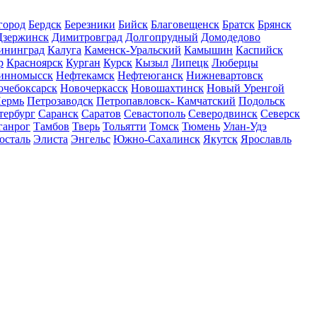
город
Бердск
Березники
Бийск
Благовещенск
Братск
Брянск
Дзержинск
Димитровград
Долгопрудный
Домодедово
ининград
Калуга
Каменск-Уральский
Камышин
Каспийск
р
Красноярск
Курган
Курск
Кызыл
Липецк
Люберцы
инномысск
Нефтекамск
Нефтеюганск
Нижневартовск
очебоксарск
Новочеркасск
Новошахтинск
Новый Уренгой
ермь
Петрозаводск
Петропавловск- Камчатский
Подольск
тербург
Саранск
Саратов
Севастополь
Северодвинск
Северск
ганрог
Тамбов
Тверь
Тольятти
Томск
Тюмень
Улан-Удэ
осталь
Элиста
Энгельс
Южно-Сахалинск
Якутск
Ярославль