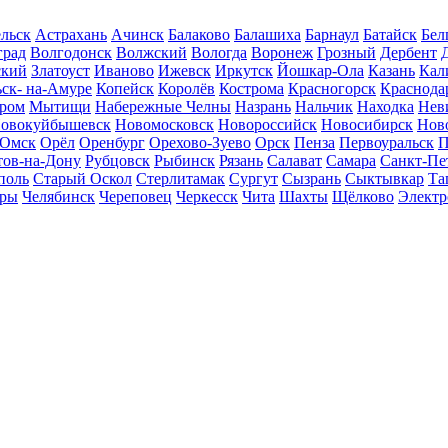
льск
Астрахань
Ачинск
Балаково
Балашиха
Барнаул
Батайск
Бел
град
Волгодонск
Волжский
Вологда
Воронеж
Грозный
Дербент
ский
Златоуст
Иваново
Ижевск
Иркутск
Йошкар-Ола
Казань
Кал
ск- на-Амуре
Копейск
Королёв
Кострома
Красногорск
Краснода
ром
Мытищи
Набережные Челны
Назрань
Нальчик
Находка
Нев
овокуйбышевск
Новомосковск
Новороссийск
Новосибирск
Нов
Омск
Орёл
Оренбург
Орехово-Зуево
Орск
Пенза
Первоуральск
П
тов-на-Дону
Рубцовск
Рыбинск
Рязань
Салават
Самара
Санкт-Пе
поль
Старый Оскол
Стерлитамак
Сургут
Сызрань
Сыктывкар
Та
ары
Челябинск
Череповец
Черкесск
Чита
Шахты
Щёлково
Электр