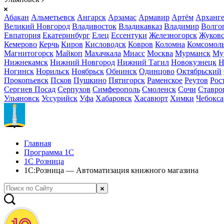
Абакан
Альметьевск
Ангарск
Арзамас
Армавир
Артём
Арханге
Великий Новгород
Владивосток
Владикавказ
Владимир
Волго
Евпатория
Екатеринбург
Елец
Ессентуки
Железногорск
Жуков
Кемерово
Керчь
Киров
Кисловодск
Ковров
Коломна
Комсомоль
Магнитогорск
Майкоп
Махачкала
Миасс
Москва
Мурманск
Му
Нижнекамск
Нижний Новгород
Нижний Тагил
Новокузнецк
Н
Ногинск
Норильск
Ноябрьск
Обнинск
Одинцово
Октябрьский
Прокопьевск
Псков
Пушкино
Пятигорск
Раменское
Реутов
Рос
Сергиев Посад
Серпухов
Симферополь
Смоленск
Сочи
Ставро
Ульяновск
Уссурийск
Уфа
Хабаровск
Хасавюрт
Химки
Чебокс
Главная
Программа 1С
1С Розница
1С:Розница — Автоматизация книжного магазина