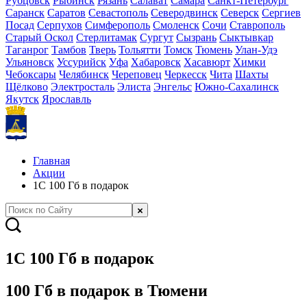
Рубцовск
Рыбинск
Рязань
Салават
Самара
Санкт-Петербург
Саранск
Саратов
Севастополь
Северодвинск
Северск
Сергиев
Посад
Серпухов
Симферополь
Смоленск
Сочи
Ставрополь
Старый Оскол
Стерлитамак
Сургут
Сызрань
Сыктывкар
Таганрог
Тамбов
Тверь
Тольятти
Томск
Тюмень
Улан-Удэ
Ульяновск
Уссурийск
Уфа
Хабаровск
Хасавюрт
Химки
Чебоксары
Челябинск
Череповец
Черкесск
Чита
Шахты
Щёлково
Электросталь
Элиста
Энгельс
Южно-Сахалинск
Якутск
Ярославль
Главная
Акции
1С 100 Гб в подарок
1С 100 Гб в подарок
100 Гб в подарок в Тюмени