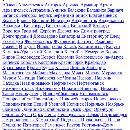
Абакан
Альметьевск
Ангарск
Арзамас
Армавир
Артём
Архангельск
Астрахань
Ачинск
Балаково
Балашиха
Барнаул
Батайск
Белгород
Бердск
Березники
Бийск
Благовещенск
Братск
Брянск
Великий Новгород
Владивосток
Владикавказ
Владимир
Волгоград
Волгодонск
Волжский
Вологда
Воронеж
Грозный
Дербент
Дзержинск
Димитровград
Долгопрудный
Домодедово
Евпатория
Екатеринбург
Елец
Ессентуки
Железногорск
Жуковский
Златоуст
Иваново
Ижевск
Иркутск
Йошкар-Ола
Казань
Калининград
Калуга
Каменск-Уральский
Камышин
Каспийск
Кемерово
Керчь
Киров
Кисловодск
Ковров
Коломна
Комсомольск- на-Амуре
Копейск
Королёв
Кострома
Красногорск
Краснодар
Красноярск
Курган
Курск
Кызыл
Липецк
Люберцы
Магнитогорск
Майкоп
Махачкала
Миасс
Москва
Мурманск
Муром
Мытищи
Набережные Челны
Назрань
Нальчик
Находка
Невинномысск
Нефтекамск
Нефтеюганск
Нижневартовск
Нижнекамск
Нижний Новгород
Нижний
Тагил
Новокузнецк
Новокуйбышевск
Новомосковск
Новороссийск
Новосибирск
Новочебоксарск
Новочеркасск
Новошахтинск
Новый Уренгой
Ногинск
Норильск
Ноябрьск
Обнинск
Одинцово
Октябрьский
Омск
Орёл
Оренбург
Орехово-Зуево
Орск
Пенза
Первоуральск
Пермь
Петрозаводск
Петропавловск- Камчатский
Подольск
Прокопьевск
Псков
Пушкино
Пятигорск
Раменское
Реутов
Ростов-на-Дону