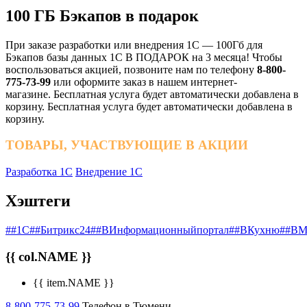
100 ГБ Бэкапов в подарок
При заказе разработки или внедрения 1С — 100Гб для
Бэкапов базы данных 1С В ПОДАРОК на 3 месяца! Чтобы
воспользоваться акцией, позвоните нам по телефону
8-800-
775-73-99
или оформите заказ в нашем интернет-
магазине. Бесплатная услуга будет автоматически добавлена в
корзину. Бесплатная услуга будет автоматически добавлена в
корзину.
ТОВАРЫ, УЧАСТВУЮЩИЕ В АКЦИИ
Разработка 1С
Внедрение 1С
Хэштеги
##1С
##Битрикс24
##ВИнформационныйпортал
##ВКухню
##ВМ
{{ col.NAME }}
{{ item.NAME }}
8-800-775-73-99
Телефон в Тюмени