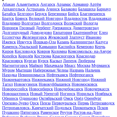
Абакан
Альметьевск
Ангарск
Арзамас
Армавир
Артём
Архангельск
Астрахань
Ачинск
Балаково
Балашиха
Барнаул
Батайск
Белгород
Бердск
Березники
Бийск
Благовещенск
Братск
Брянск
Великий Новгород
Владивосток
Владикавказ
Владимир
Волгоград
Волгодонск
Волжский
Вологда
Воронеж
Грозный
Дербент
Дзержинск
Димитровград
Долгопрудный
Домодедово
Евпатория
Екатеринбург
Елец
Ессентуки
Железногорск
Жуковский
Златоуст
Иваново
Ижевск
Иркутск
Йошкар-Ола
Казань
Калининград
Калуга
Каменск-Уральский
Камышин
Каспийск
Кемерово
Керчь
Киров
Кисловодск
Ковров
Коломна
Комсомольск- на-Амуре
Копейск
Королёв
Кострома
Красногорск
Краснодар
Красноярск
Курган
Курск
Кызыл
Липецк
Люберцы
Магнитогорск
Майкоп
Махачкала
Миасс
Москва
Мурманск
Муром
Мытищи
Набережные Челны
Назрань
Нальчик
Находка
Невинномысск
Нефтекамск
Нефтеюганск
Нижневартовск
Нижнекамск
Нижний Новгород
Нижний
Тагил
Новокузнецк
Новокуйбышевск
Новомосковск
Новороссийск
Новосибирск
Новочебоксарск
Новочеркасск
Новошахтинск
Новый Уренгой
Ногинск
Норильск
Ноябрьск
Обнинск
Одинцово
Октябрьский
Омск
Орёл
Оренбург
Орехово-Зуево
Орск
Пенза
Первоуральск
Пермь
Петрозаводск
Петропавловск- Камчатский
Подольск
Прокопьевск
Псков
Пушкино
Пятигорск
Раменское
Реутов
Ростов-на-Дону