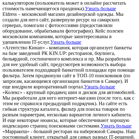
калькулятором (пользователь может в онлайне рассчитать
стоимость намечающегося праздника).
Узнать больше
Eldress – московский магазин дизайнерской одежды. Мы
создали для него сайт, развернули ресурс на самарских
серверах, помогали с фотосессиями (предоставляли
оборудование, обрабатывали фотографии). Кейс полезен
московским компаниям, которые заинтересованы в
удешевлении IT-услуг.
Узнать больше
«Агентство Кинап» - компания, которая организует банкеты
на базе заведений РК KIN.UP: ресторанов, боулинга,
бильярдной, гостиничного комплекса и пр. Мы разработали
для нее удобный сайт, предусмотрев возможность выбора
пользователем подходящей банкетной площадки при помощи
фильтра. Затем продвинули сайт в ТОП-10 поисковиков (по
запросам, касающимся организации банкетов в Самаре). И
еще внедрили корпоративный портал.
Узнать больше
«Колекс» - крупный продавец шин и дисков для автомобилей.
Мы разработали для него интернет-магазин (после того, как с
этим не справился предыдущий подрядчик). На сайте есть
гибкая структура каталога, фильтр для поиска товаров по
разным параметрам, несколько вариантов личного кабинета.
И еще некоторые нюансы, которые обеспечивают хорошую
индексацию страниц поисковыми системами.
Узнать больше
«Марракеш» - большой ресторан на набережной Самары. Наш
постоянный клиент, открытый для самых разных IT-решений.