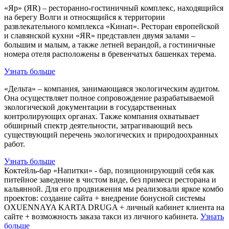
«Яр» (ЯR) – ресторанно-гостиничный комплекс, находящийся
на берегу Волги и относящийся к территории
развлекательного комплекса «Кинап». Ресторан европейской
и славянской кухни «ЯR» представлен двумя залами –
большим и малым, а также летней верандой, а гостиничные
номера отеля расположены в бревенчатых башенках терема.
Узнать больше
«Дельта» – компания, занимающаяся экологическим аудитом.
Она осуществляет полное сопровождение разрабатываемой
экологической документации в государственных
контролирующих органах. Также компания охватывает
обширный спектр деятельности, затрагивающий весь
существующий перечень экологических и природоохранных
работ.
Узнать больше
Коктейль-бар «Напитки» - бар, позиционирующий себя как
питейное заведение в чистом виде, без примеси ресторана и
кальянной. Для его продвижения мы реализовали яркое комбо
проектов: создание сайта + внедрение бонусной системы
OXUENNAYA KARTA DRUGA + личный кабинет клиента на
сайте + возможность заказа такси из личного кабинета.
Узнать
больше