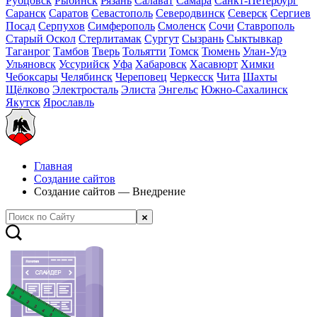
Рубцовск
Рыбинск
Рязань
Салават
Самара
Санкт-Петербург
Саранск
Саратов
Севастополь
Северодвинск
Северск
Сергиев
Посад
Серпухов
Симферополь
Смоленск
Сочи
Ставрополь
Старый Оскол
Стерлитамак
Сургут
Сызрань
Сыктывкар
Таганрог
Тамбов
Тверь
Тольятти
Томск
Тюмень
Улан-Удэ
Ульяновск
Уссурийск
Уфа
Хабаровск
Хасавюрт
Химки
Чебоксары
Челябинск
Череповец
Черкесск
Чита
Шахты
Щёлково
Электросталь
Элиста
Энгельс
Южно-Сахалинск
Якутск
Ярославль
Главная
Создание сайтов
Создание сайтов — Внедрение