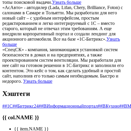
топы поисковой выдачи.
Узнать больше
«АсАвто» - автодилер (Lada, Lifan, Chery, Brilliance, Foton) с
салонами в Самаре и Тольятти. Мы разработали для него
новый сайт – с удобным интерфейсом, простым
редактированием и легко интегрируемый с 1С – вместо
старого, который не отвечал этим требованиям. А еще
внедрили корпоративный портал и создали лендинг для
акционного автомобиля. Все на базе «1С-Битрикс».
Узнать
больше
«СпецСК» - компания, занимающаяся установкой систем
безопасности в домах и на предприятиях, а также
проектированием систем вентиляции. Мы разработали для
нее сайт на готовом решении в 1С-Битрикс и заполнили его
контентом. Это кейс о том, как сделать удобный и простой
сайт, наполнив его только самым необходимым. Быстро и
недорого.
Узнать больше
Хэштеги
##1С
##Битрикс24
##ВИнформационныйпортал
##ВКухню
##ВМ
{{ col.NAME }}
{{ item.NAME }}