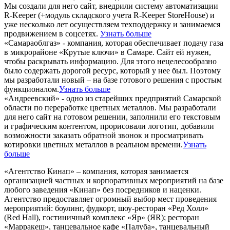
Мы создали для него сайт, внедрили систему автоматизации
R-Keeper (+модуль складского учета R-Keeper StoreHouse) и
уже несколько лет осуществляем техподдержку и занимаемся
продвижением в соцсетях.
Узнать больше
«Самараоблгаз» - компания, которая обеспечивает подачу газа
в микрорайоне «Крутые ключи» в Самаре. Сайт ей нужен,
чтобы раскрывать информацию. Для этого нецелесообразно
было содержать дорогой ресурс, который у нее был. Поэтому
мы разработали новый – на базе готового решения с простым
функционалом.
Узнать больше
«Андреевский» - одно из старейших предприятий Самарской
области по переработке цветных металлов. Мы разработали
для него сайт на готовом решении, заполнили его текстовым
и графическим контентом, прорисовали логотип, добавили
возможности заказать обратной звонок и просматривать
котировки цветных металлов в реальном времени.
Узнать
больше
«Агентство Кинап» – компания, которая занимается
организацией частных и корпоративных мероприятий на базе
любого заведения «Кинап» без посредников и наценки.
Агентство предоставляет огромный выбор мест проведения
мероприятий: боулинг, фудкорт, шоу-ресторан «Ред Холл»
(Red Hall), гостиничный комплекс «Яр» (ЯR); ресторан
«Марракеш», танцевальное кафе «Палуба», танцевальный