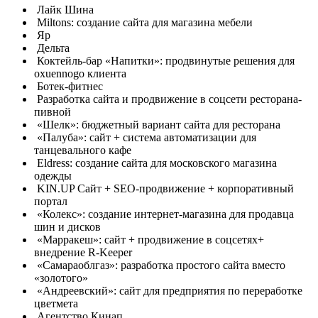
Лайк Шина
Miltons: создание сайта для магазина мебели
Яр
Дельта
Коктейль-бар «Напитки»: продвинутые решения для
oxuennogo клиента
Ботек-фитнес
Разработка сайта и продвижение в соцсети ресторана-
пивной
«Шелк»: бюджетный вариант сайта для ресторана
«Палуба»: сайт + система автоматизации для
танцевального кафе
Eldress: создание сайта для московского магазина
одежды
KIN.UP Сайт + SEO-продвижение + корпоративный
портал
«Колекс»: создание интернет-магазина для продавца
шин и дисков
«Марракеш»: сайт + продвижение в соцсетях+
внедрение R-Keeper
«Самараоблгаз»: разработка простого сайта вместо
«золотого»
«Андреевский»: сайт для предприятия по переработке
цветмета
Агентство Кинап