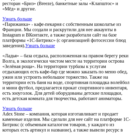
ресторан «Бриз» (Breeze), банкетные залы «Клапштос» и
«Мёд» и другие.
Узнать больше
«Парижанка» - кафе-пекарня с собственным шоколатье из
Франции. Мы создали и раскрутили для нее аккаунты в
Instagram и ВКонтакте, а также разработали сайт на базе
платформы «1С-Битрикс» (с организацией фотосессии блюд
заведения).
Узнать больше
«Ладья» – база отдыха, расположенная на правом берегу реки
Волга, в экологически чистом месте на территории острова
«Зелёная роща». На территории турбазы к услугам
отдыхающих есть кафе-бар где можно заказать по меню обед,
ужин или устроить небольшое торжество. Также на
территории есть баня на воде, спортивная площадка волейбол
и мини футбол, предлагается прокат спортивного инвентаря,
есть зооуголок. Для детей оборудованы детские площадки,
есть детская комната для творчества, работают аниматоры.
Узнать больше
Adex Stone – компания, которая изготавливает и продает
каменные изделия. Мы сделали для нее сайт на платформе 1С-
Битрикс (с объемным каталогом товаров, у каждого из
которых есть артикул и название), а также вывели ресурс в