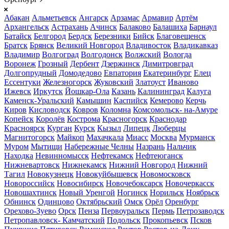
Абакан
Альметьевск
Ангарск
Арзамас
Армавир
Артём
Архангельск
Астрахань
Ачинск
Балаково
Балашиха
Барнаул
Батайск
Белгород
Бердск
Березники
Бийск
Благовещенск
Братск
Брянск
Великий Новгород
Владивосток
Владикавказ
Владимир
Волгоград
Волгодонск
Волжский
Вологда
Воронеж
Грозный
Дербент
Дзержинск
Димитровград
Долгопрудный
Домодедово
Евпатория
Екатеринбург
Елец
Ессентуки
Железногорск
Жуковский
Златоуст
Иваново
Ижевск
Иркутск
Йошкар-Ола
Казань
Калининград
Калуга
Каменск-Уральский
Камышин
Каспийск
Кемерово
Керчь
Киров
Кисловодск
Ковров
Коломна
Комсомольск- на-Амуре
Копейск
Королёв
Кострома
Красногорск
Краснодар
Красноярск
Курган
Курск
Кызыл
Липецк
Люберцы
Магнитогорск
Майкоп
Махачкала
Миасс
Москва
Мурманск
Муром
Мытищи
Набережные Челны
Назрань
Нальчик
Находка
Невинномысск
Нефтекамск
Нефтеюганск
Нижневартовск
Нижнекамск
Нижний Новгород
Нижний
Тагил
Новокузнецк
Новокуйбышевск
Новомосковск
Новороссийск
Новосибирск
Новочебоксарск
Новочеркасск
Новошахтинск
Новый Уренгой
Ногинск
Норильск
Ноябрьск
Обнинск
Одинцово
Октябрьский
Омск
Орёл
Оренбург
Орехово-Зуево
Орск
Пенза
Первоуральск
Пермь
Петрозаводск
Петропавловск- Камчатский
Подольск
Прокопьевск
Псков