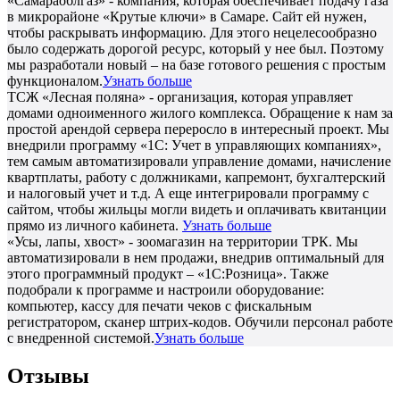
«Самараоблгаз» - компания, которая обеспечивает подачу газа
в микрорайоне «Крутые ключи» в Самаре. Сайт ей нужен,
чтобы раскрывать информацию. Для этого нецелесообразно
было содержать дорогой ресурс, который у нее был. Поэтому
мы разработали новый – на базе готового решения с простым
функционалом.
Узнать больше
ТСЖ «Лесная поляна» - организация, которая управляет
домами одноименного жилого комплекса. Обращение к нам за
простой арендой сервера переросло в интересный проект. Мы
внедрили программу «1С: Учет в управляющих компаниях»,
тем самым автоматизировали управление домами, начисление
квартплаты, работу с должниками, капремонт, бухгалтерский
и налоговый учет и т.д. А еще интегрировали программу с
сайтом, чтобы жильцы могли видеть и оплачивать квитанции
прямо из личного кабинета.
Узнать больше
«Усы, лапы, хвост» - зоомагазин на территории ТРК. Мы
автоматизировали в нем продажи, внедрив оптимальный для
этого программный продукт – «1С:Розница». Также
подобрали к программе и настроили оборудование:
компьютер, кассу для печати чеков с фискальным
регистратором, сканер штрих-кодов. Обучили персонал работе
с внедренной системой.
Узнать больше
Отзывы