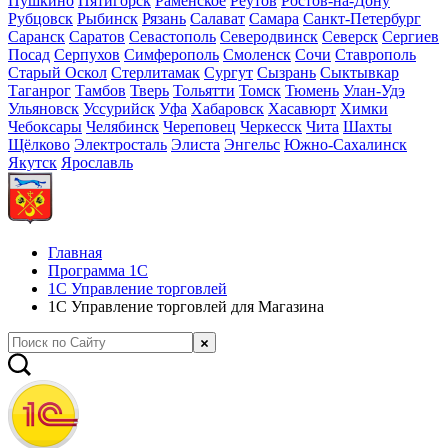
Пушкино
Пятигорск
Раменское
Реутов
Ростов-на-Дону
Рубцовск
Рыбинск
Рязань
Салават
Самара
Санкт-Петербург
Саранск
Саратов
Севастополь
Северодвинск
Северск
Сергиев
Посад
Серпухов
Симферополь
Смоленск
Сочи
Ставрополь
Старый Оскол
Стерлитамак
Сургут
Сызрань
Сыктывкар
Таганрог
Тамбов
Тверь
Тольятти
Томск
Тюмень
Улан-Удэ
Ульяновск
Уссурийск
Уфа
Хабаровск
Хасавюрт
Химки
Чебоксары
Челябинск
Череповец
Черкесск
Чита
Шахты
Щёлково
Электросталь
Элиста
Энгельс
Южно-Сахалинск
Якутск
Ярославль
Главная
Программа 1С
1С Управление торговлей
1С Управление торговлей для Магазина