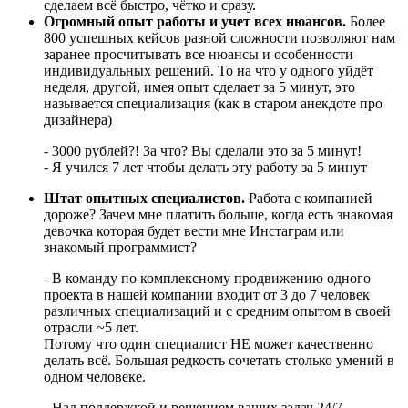
сделаем всё быстро, чётко и сразу.
Огромный опыт работы и учет всех нюансов.
Более
800 успешных кейсов разной сложности позволяют нам
заранее просчитывать все нюансы и особенности
индивидуальных решений. То на что у одного уйдёт
неделя, другой, имея опыт сделает за 5 минут, это
называется специализация (как в старом анекдоте про
дизайнера)
- 3000 рублей?! За что? Вы сделали это за 5 минут!
- Я учился 7 лет чтобы делать эту работу за 5 минут
Штат опытных специалистов.
Работа с компанией
дороже? Зачем мне платить больше, когда есть знакомая
девочка которая будет вести мне Инстаграм или
знакомый программист?
- В команду по комплексному продвижению одного
проекта в нашей компании входит от 3 до 7 человек
различных специализаций и с средним опытом в своей
отрасли ~5 лет.
Потому что один специалист НЕ может качественно
делать всё. Большая редкость сочетать столько умений в
одном человеке.
- Над поддержкой и решением ваших задач 24/7