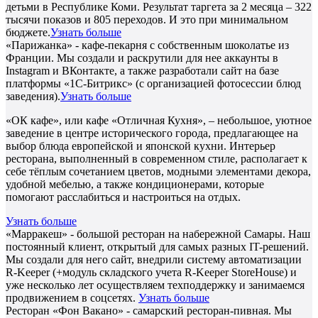
детьми в Республике Коми. Результат таргета за 2 месяца – 322
тысячи показов и 805 переходов. И это при минимальном
бюджете.
Узнать больше
«Парижанка» - кафе-пекарня с собственным шоколатье из
Франции. Мы создали и раскрутили для нее аккаунты в
Instagram и ВКонтакте, а также разработали сайт на базе
платформы «1С-Битрикс» (с организацией фотосессии блюд
заведения).
Узнать больше
«ОК кафе», или кафе «Отличная Кухня», – небольшое, уютное
заведение в центре исторического города, предлагающее на
выбор блюда европейской и японской кухни. Интерьер
ресторана, выполненный в современном стиле, располагает к
себе тёплым сочетанием цветов, модными элементами декора,
удобной мебелью, а также кондиционерами, которые
помогают расслабиться и настроиться на отдых.
Узнать больше
«Марракеш» - большой ресторан на набережной Самары. Наш
постоянный клиент, открытый для самых разных IT-решений.
Мы создали для него сайт, внедрили систему автоматизации
R-Keeper (+модуль складского учета R-Keeper StoreHouse) и
уже несколько лет осуществляем техподдержку и занимаемся
продвижением в соцсетях.
Узнать больше
Ресторан «Фон Вакано» - самарский ресторан-пивная. Мы