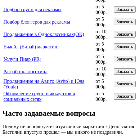
от 5
Подбор групп для рекламы
Заказать
000р.
от 5
Подбор блоггеров для рекламы
Заказать
000р.
от 10
Продвижение в Одноклассниках(ОК)
Заказать
000р.
от 5
Е-мейл (E-mail) маркетинг
Заказать
000р.
от 5
Услуги Пиар (PR)
Заказать
000р.
от 10
Разработка логотипа
Заказать
000р.
Продвижение на Авито (Avito) и Юла
от 5
Заказать
(Youla)
000р.
Оформление групп и аккаунтов в
от 5
Заказать
социальных сетях
000р.
Часто задаваемые вопросы
Почему не используете ситуативный маркетинг? День взятия
Бастилии впустую прошел — мы никого не поздравили.