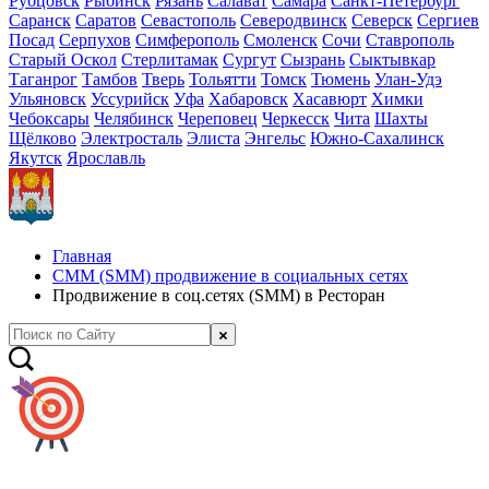
Рубцовск
Рыбинск
Рязань
Салават
Самара
Санкт-Петербург
Саранск
Саратов
Севастополь
Северодвинск
Северск
Сергиев
Посад
Серпухов
Симферополь
Смоленск
Сочи
Ставрополь
Старый Оскол
Стерлитамак
Сургут
Сызрань
Сыктывкар
Таганрог
Тамбов
Тверь
Тольятти
Томск
Тюмень
Улан-Удэ
Ульяновск
Уссурийск
Уфа
Хабаровск
Хасавюрт
Химки
Чебоксары
Челябинск
Череповец
Черкесск
Чита
Шахты
Щёлково
Электросталь
Элиста
Энгельс
Южно-Сахалинск
Якутск
Ярославль
Главная
СММ (SMM) продвижение в социальных сетях
Продвижение в соц.сетях (SMM) в Ресторан