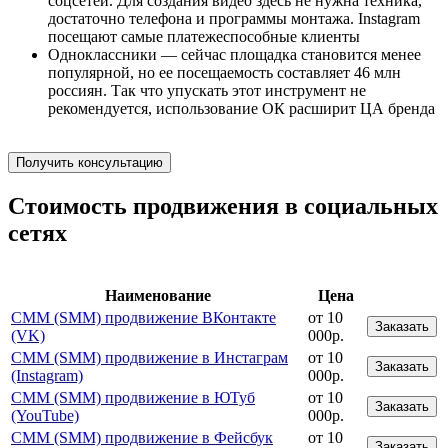
соцсетей. Для создания видео здесь не нужна техника,
достаточно телефона и программы монтажа. Instagram
посещают самые платежеспособные клиенты
Одноклассники — сейчас площадка становится менее
популярной, но ее посещаемость составляет 46 млн
россиян. Так что упускать этот инструмент не
рекомендуется, использование ОК расширит ЦА бренда
Получить консультацию
Стоимость продвижения в социальных
сетях
Наименование
Цена
СММ (SMM) продвижение ВКонтакте
от 10
Заказать
(VK)
000р.
СММ (SMM) продвижение в Инстаграм
от 10
Заказать
(Instagram)
000р.
СММ (SMM) продвижение в ЮТуб
от 10
Заказать
(YouTube)
000р.
СММ (SMM) продвижение в Фейсбук
от 10
Заказать