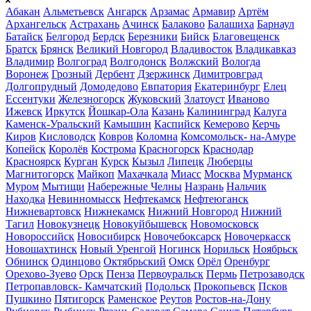
Абакан
Альметьевск
Ангарск
Арзамас
Армавир
Артём
Архангельск
Астрахань
Ачинск
Балаково
Балашиха
Барнаул
Батайск
Белгород
Бердск
Березники
Бийск
Благовещенск
Братск
Брянск
Великий Новгород
Владивосток
Владикавказ
Владимир
Волгоград
Волгодонск
Волжский
Вологда
Воронеж
Грозный
Дербент
Дзержинск
Димитровград
Долгопрудный
Домодедово
Евпатория
Екатеринбург
Елец
Ессентуки
Железногорск
Жуковский
Златоуст
Иваново
Ижевск
Иркутск
Йошкар-Ола
Казань
Калининград
Калуга
Каменск-Уральский
Камышин
Каспийск
Кемерово
Керчь
Киров
Кисловодск
Ковров
Коломна
Комсомольск- на-Амуре
Копейск
Королёв
Кострома
Красногорск
Краснодар
Красноярск
Курган
Курск
Кызыл
Липецк
Люберцы
Магнитогорск
Майкоп
Махачкала
Миасс
Москва
Мурманск
Муром
Мытищи
Набережные Челны
Назрань
Нальчик
Находка
Невинномысск
Нефтекамск
Нефтеюганск
Нижневартовск
Нижнекамск
Нижний Новгород
Нижний
Тагил
Новокузнецк
Новокуйбышевск
Новомосковск
Новороссийск
Новосибирск
Новочебоксарск
Новочеркасск
Новошахтинск
Новый Уренгой
Ногинск
Норильск
Ноябрьск
Обнинск
Одинцово
Октябрьский
Омск
Орёл
Оренбург
Орехово-Зуево
Орск
Пенза
Первоуральск
Пермь
Петрозаводск
Петропавловск- Камчатский
Подольск
Прокопьевск
Псков
Пушкино
Пятигорск
Раменское
Реутов
Ростов-на-Дону