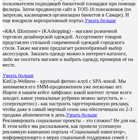
пользователем подходящей банкетной площадки при помощи
фильтра. Затем продвинули сайт в ТОП-10 поисковиков (по
запросам, касающимся организации банкетов в Самаре). И
еще внедрили корпоративный портал.
Узнать больше
«К&А Шоппинг» (KAshopping) – магазин розничной
торговли дизайнерской одеждой. Ассортимент товаров
представлен стильной современной одеждой городского
стиля. Также магазин предлагает разнообразный выбор
аксессуаров. Заказать одежду можно в интернет-каталоге,
либо же посетить магазин и выбрать одежду, примерив её на
месте.
Узнать больше
KinUp-Wellness – крупный фитнес-клуб с SPA-зоной. Мы
занимаемся его SMM-продвижением уже несколько лет.
Ищите в нашем кейсе лайфхаки: какой контент лучше всего
заходит, какие уникальные рубрики можно запустить, и –
суперсекретно:) - как настроить таргетированную рекламу,
чтобы даже в самый мертвый сезон она обеспечивала по 2-3
продажи абонементов в день.
Узнать больше
Рекламировать социальные проекты – это сложно? Не для нас.
В этом кейсе мы рассказываем, как провели успешную
рекламную кампанию портала «Социальный навигатор»,
информирующего о мерах социальной поддержки семей с