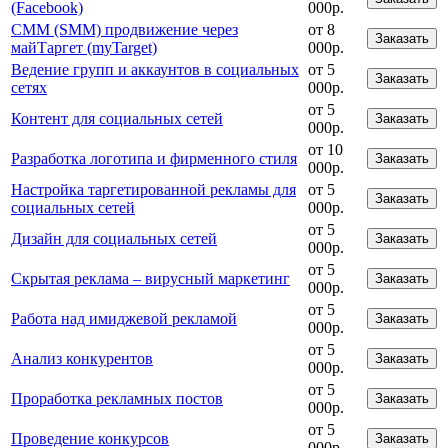
(Facebook)
000р.
СММ (SMM) продвижение через
от 8
Заказать
майТаргет (myTarget)
000р.
Ведение групп и аккаунтов в социальных
от 5
Заказать
сетях
000р.
от 5
Контент для социальных сетей
Заказать
000р.
от 10
Разработка логотипа и фирменного стиля
Заказать
000р.
Настройка таргетированной рекламы для
от 5
Заказать
социальных сетей
000р.
от 5
Дизайн для социальных сетей
Заказать
000р.
от 5
Скрытая реклама – вирусный маркетинг
Заказать
000р.
от 5
Работа над имиджевой рекламой
Заказать
000р.
от 5
Анализ конкурентов
Заказать
000р.
от 5
Проработка рекламных постов
Заказать
000р.
от 5
Проведение конкурсов
Заказать
000р.