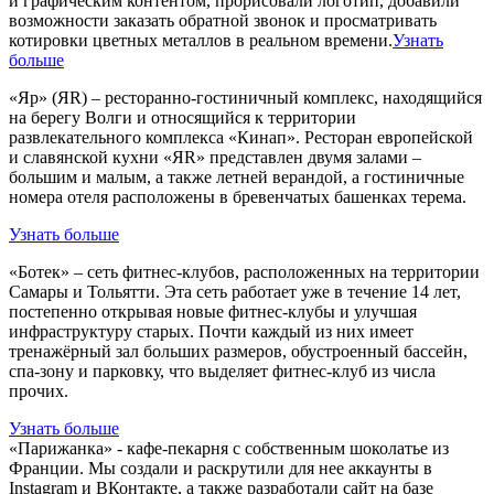
и графическим контентом, прорисовали логотип, добавили
возможности заказать обратной звонок и просматривать
котировки цветных металлов в реальном времени.
Узнать
больше
«Яр» (ЯR) – ресторанно-гостиничный комплекс, находящийся
на берегу Волги и относящийся к территории
развлекательного комплекса «Кинап». Ресторан европейской
и славянской кухни «ЯR» представлен двумя залами –
большим и малым, а также летней верандой, а гостиничные
номера отеля расположены в бревенчатых башенках терема.
Узнать больше
«Ботек» – сеть фитнес-клубов, расположенных на территории
Самары и Тольятти. Эта сеть работает уже в течение 14 лет,
постепенно открывая новые фитнес-клубы и улучшая
инфраструктуру старых. Почти каждый из них имеет
тренажёрный зал больших размеров, обустроенный бассейн,
спа-зону и парковку, что выделяет фитнес-клуб из числа
прочих.
Узнать больше
«Парижанка» - кафе-пекарня с собственным шоколатье из
Франции. Мы создали и раскрутили для нее аккаунты в
Instagram и ВКонтакте, а также разработали сайт на базе