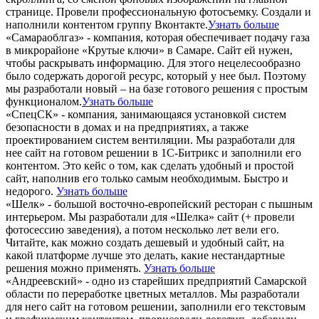
странице. Провели профессиональную фотосъемку. Создали и
наполнили контентом группу Вконтакте.
Узнать больше
«Самараоблгаз» - компания, которая обеспечивает подачу газа
в микрорайоне «Крутые ключи» в Самаре. Сайт ей нужен,
чтобы раскрывать информацию. Для этого нецелесообразно
было содержать дорогой ресурс, который у нее был. Поэтому
мы разработали новый – на базе готового решения с простым
функционалом.
Узнать больше
«СпецСК» - компания, занимающаяся установкой систем
безопасности в домах и на предприятиях, а также
проектированием систем вентиляции. Мы разработали для
нее сайт на готовом решении в 1С-Битрикс и заполнили его
контентом. Это кейс о том, как сделать удобный и простой
сайт, наполнив его только самым необходимым. Быстро и
недорого.
Узнать больше
«Шелк» - большой восточно-европейский ресторан с пышным
интерьером. Мы разработали для «Шелка» сайт (+ провели
фотосессию заведения), а потом несколько лет вели его.
Читайте, как можно создать дешевый и удобный сайт, на
какой платформе лучше это делать, какие нестандартные
решения можно применять.
Узнать больше
«Андреевский» - одно из старейших предприятий Самарской
области по переработке цветных металлов. Мы разработали
для него сайт на готовом решении, заполнили его текстовым