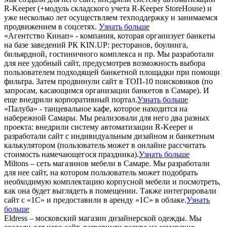
R-Keeper (+модуль складского учета R-Keeper StoreHouse) и
уже несколько лет осуществляем техподдержку и занимаемся
продвижением в соцсетях.
Узнать больше
«Агентство Кинап» - компания, которая организует банкеты
на базе заведений РК KIN.UP: ресторанов, боулинга,
бильярдной, гостиничного комплекса и пр. Мы разработали
для нее удобный сайт, предусмотрев возможность выбора
пользователем подходящей банкетной площадки при помощи
фильтра. Затем продвинули сайт в ТОП-10 поисковиков (по
запросам, касающимся организации банкетов в Самаре). И
еще внедрили корпоративный портал.
Узнать больше
«Палуба» - танцевальное кафе, которое находится на
набережной Самары. Мы реализовали для него два разных
проекта: внедрили систему автоматизации R-Keeper и
разработали сайт с индивидуальным дизайном и банкетным
калькулятором (пользователь может в онлайне рассчитать
стоимость намечающегося праздника).
Узнать больше
Miltons – сеть магазинов мебели в Самаре. Мы разработали
для нее сайт, на котором пользователь может подобрать
необходимую комплектацию корпусной мебели и посмотреть,
как она будет выглядеть в помещении. Также интегрировали
сайт с «1С» и предоставили в аренду «1С» в облаке.
Узнать
больше
Eldress – московский магазин дизайнерской одежды. Мы