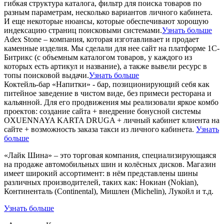
гибкая структура каталога, фильтр для поиска товаров по
разным параметрам, несколько вариантов личного кабинета.
И еще некоторые нюансы, которые обеспечивают хорошую
индексацию страниц поисковыми системами.
Узнать больше
Adex Stone – компания, которая изготавливает и продает
каменные изделия. Мы сделали для нее сайт на платформе 1С-
Битрикс (с объемным каталогом товаров, у каждого из
которых есть артикул и название), а также вывели ресурс в
топы поисковой выдачи.
Узнать больше
Коктейль-бар «Напитки» - бар, позиционирующий себя как
питейное заведение в чистом виде, без примеси ресторана и
кальянной. Для его продвижения мы реализовали яркое комбо
проектов: создание сайта + внедрение бонусной системы
OXUENNAYA KARTA DRUGA + личный кабинет клиента на
сайте + возможность заказа такси из личного кабинета.
Узнать
больше
«Лайк Шина» – это торговая компания, специализирующаяся
на продаже автомобильных шин и колёсных дисков. Магазин
имеет широкий ассортимент: в нём представлены шины
различных производителей, таких как: Нокиан (Nokian),
Континенталь (Continental), Мишлен (Michelin), Лукойл и т.д.
Узнать больше