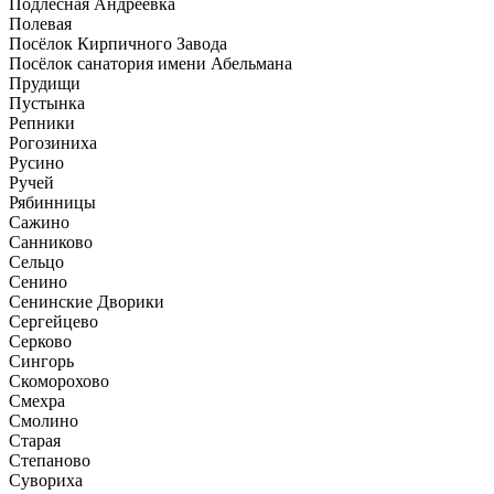
Подлесная Андреевка
Полевая
Посёлок Кирпичного Завода
Посёлок санатория имени Абельмана
Прудищи
Пустынка
Репники
Рогозиниха
Русино
Ручей
Рябинницы
Сажино
Санниково
Сельцо
Сенино
Сенинские Дворики
Сергейцево
Серково
Сингорь
Скоморохово
Смехра
Смолино
Старая
Степаново
Сувориха