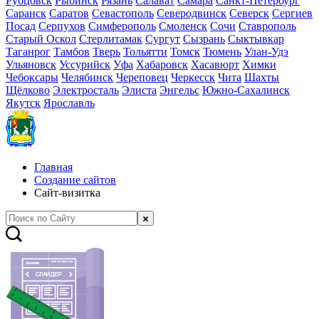
Рубцовск
Рыбинск
Рязань
Салават
Самара
Санкт-Петербург
Саранск
Саратов
Севастополь
Северодвинск
Северск
Сергиев
Посад
Серпухов
Симферополь
Смоленск
Сочи
Ставрополь
Старый Оскол
Стерлитамак
Сургут
Сызрань
Сыктывкар
Таганрог
Тамбов
Тверь
Тольятти
Томск
Тюмень
Улан-Удэ
Ульяновск
Уссурийск
Уфа
Хабаровск
Хасавюрт
Химки
Чебоксары
Челябинск
Череповец
Черкесск
Чита
Шахты
Щёлково
Электросталь
Элиста
Энгельс
Южно-Сахалинск
Якутск
Ярославль
Главная
Создание сайтов
Сайт-визитка