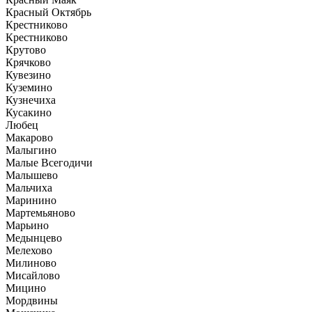
Красный Октябрь
Крестниково
Крестниково
Крутово
Крячково
Кувезино
Куземино
Кузнечиха
Кусакино
Любец
Макарово
Малыгино
Малые Всегодичи
Малышево
Мальчиха
Маринино
Мартемьяново
Марьино
Медынцево
Мелехово
Милиново
Мисайлово
Мицино
Мордвины