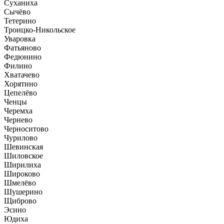
Суханиха
Сычёво
Тетерино
Троицко-Никольское
Уваровка
Фатьяново
Федюнино
Филино
Хватачево
Хорятино
Цепелёво
Ченцы
Черемха
Чернево
Черноситово
Чурилово
Шевинская
Шиловское
Ширилиха
Широково
Шмелёво
Шушерино
Щиброво
Эсино
Юдиха