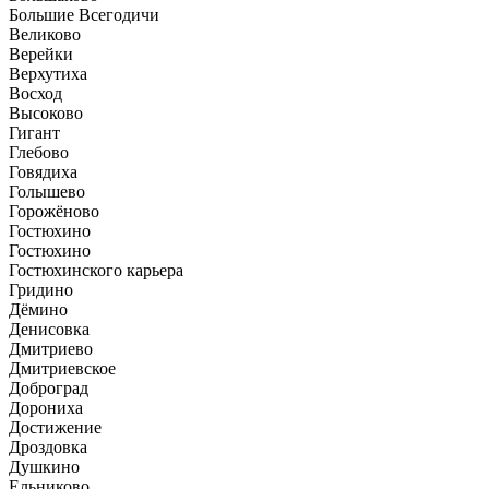
Большие Всегодичи
Великово
Верейки
Верхутиха
Восход
Высоково
Гигант
Глебово
Говядиха
Голышево
Горожёново
Гостюхино
Гостюхино
Гостюхинского карьера
Гридино
Дёмино
Денисовка
Дмитриево
Дмитриевское
Доброград
Дорониха
Достижение
Дроздовка
Душкино
Ельниково