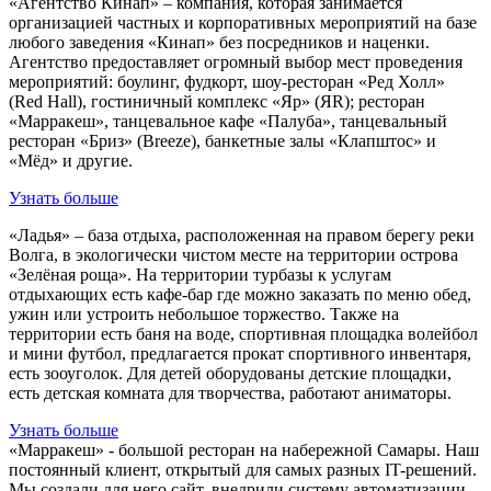
«Агентство Кинап» – компания, которая занимается
организацией частных и корпоративных мероприятий на базе
любого заведения «Кинап» без посредников и наценки.
Агентство предоставляет огромный выбор мест проведения
мероприятий: боулинг, фудкорт, шоу-ресторан «Ред Холл»
(Red Hall), гостиничный комплекс «Яр» (ЯR); ресторан
«Марракеш», танцевальное кафе «Палуба», танцевальный
ресторан «Бриз» (Breeze), банкетные залы «Клапштос» и
«Мёд» и другие.
Узнать больше
«Ладья» – база отдыха, расположенная на правом берегу реки
Волга, в экологически чистом месте на территории острова
«Зелёная роща». На территории турбазы к услугам
отдыхающих есть кафе-бар где можно заказать по меню обед,
ужин или устроить небольшое торжество. Также на
территории есть баня на воде, спортивная площадка волейбол
и мини футбол, предлагается прокат спортивного инвентаря,
есть зооуголок. Для детей оборудованы детские площадки,
есть детская комната для творчества, работают аниматоры.
Узнать больше
«Марракеш» - большой ресторан на набережной Самары. Наш
постоянный клиент, открытый для самых разных IT-решений.
Мы создали для него сайт, внедрили систему автоматизации