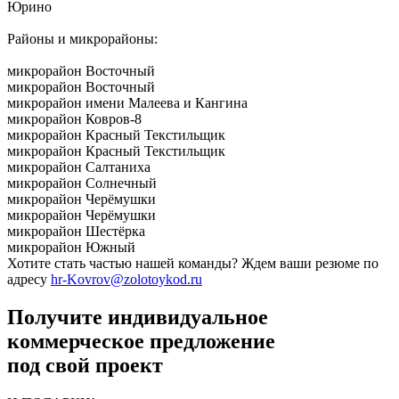
Юрино
Районы и микрорайоны:
микрорайон Восточный
микрорайон Восточный
микрорайон имени Малеева и Кангина
микрорайон Ковров-8
микрорайон Красный Текстильщик
микрорайон Красный Текстильщик
микрорайон Салтаниха
микрорайон Солнечный
микрорайон Черёмушки
микрорайон Черёмушки
микрорайон Шестёрка
микрорайон Южный
Хотите стать частью нашей команды? Ждем ваши резюме по
адресу
hr-Kovrov@zolotoykod.ru
Получите индивидуальное
коммерческое предложение
под свой проект