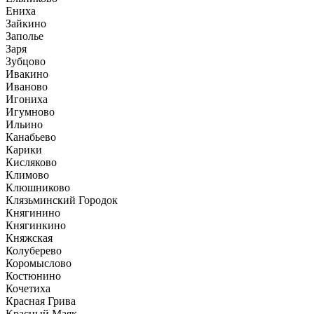
Ениха
Зайкино
Заполье
Заря
Зубцово
Ивакино
Иваново
Игониха
Игумново
Ильино
Канабьево
Карики
Кисляково
Климово
Клюшниково
Клязьминский Городок
Княгинино
Княгинкино
Княжская
Колуберево
Коромыслово
Костюнино
Кочетиха
Красная Грива
Красный Маяк