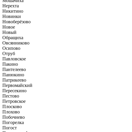
Мошачиха
Нерехта
Никитино
Новинки
Новоберёзово
Новое
Новый
Обращиха
Овсянниково
Осипово
Отруб
Павловское
Пакино
Пантелеево
Панюкино
Патрикеево
Первомайский
Пересекино
Пестово
Петровское
Плосково
Плохово
Побочнево
Погорелка
Погост