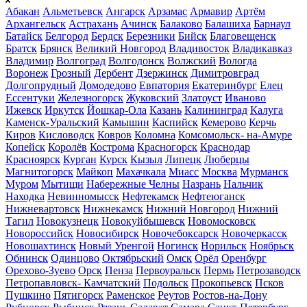
Абакан
Альметьевск
Ангарск
Арзамас
Армавир
Артём
Архангельск
Астрахань
Ачинск
Балаково
Балашиха
Барнаул
Батайск
Белгород
Бердск
Березники
Бийск
Благовещенск
Братск
Брянск
Великий Новгород
Владивосток
Владикавказ
Владимир
Волгоград
Волгодонск
Волжский
Вологда
Воронеж
Грозный
Дербент
Дзержинск
Димитровград
Долгопрудный
Домодедово
Евпатория
Екатеринбург
Елец
Ессентуки
Железногорск
Жуковский
Златоуст
Иваново
Ижевск
Иркутск
Йошкар-Ола
Казань
Калининград
Калуга
Каменск-Уральский
Камышин
Каспийск
Кемерово
Керчь
Киров
Кисловодск
Ковров
Коломна
Комсомольск- на-Амуре
Копейск
Королёв
Кострома
Красногорск
Краснодар
Красноярск
Курган
Курск
Кызыл
Липецк
Люберцы
Магнитогорск
Майкоп
Махачкала
Миасс
Москва
Мурманск
Муром
Мытищи
Набережные Челны
Назрань
Нальчик
Находка
Невинномысск
Нефтекамск
Нефтеюганск
Нижневартовск
Нижнекамск
Нижний Новгород
Нижний
Тагил
Новокузнецк
Новокуйбышевск
Новомосковск
Новороссийск
Новосибирск
Новочебоксарск
Новочеркасск
Новошахтинск
Новый Уренгой
Ногинск
Норильск
Ноябрьск
Обнинск
Одинцово
Октябрьский
Омск
Орёл
Оренбург
Орехово-Зуево
Орск
Пенза
Первоуральск
Пермь
Петрозаводск
Петропавловск- Камчатский
Подольск
Прокопьевск
Псков
Пушкино
Пятигорск
Раменское
Реутов
Ростов-на-Дону