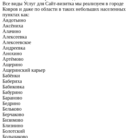
Все виды Услуг для Сайт-визитка мы реализуем в городе
Ковров и даже по области в таких небольших населенных
пунктах как:
Авдотьино
Аксёниха
Алачино
Алексеевка
Алексеевское
Андреевка
Анохино
Артёмово
Ащерино
Ащеринский карьер
Бабёнки
Бабериха
Бабиковка
Бабурино
Бараново
Бедрино
Бельково
Берчаково
Бизимово
Близнино
Болотский
Большаково