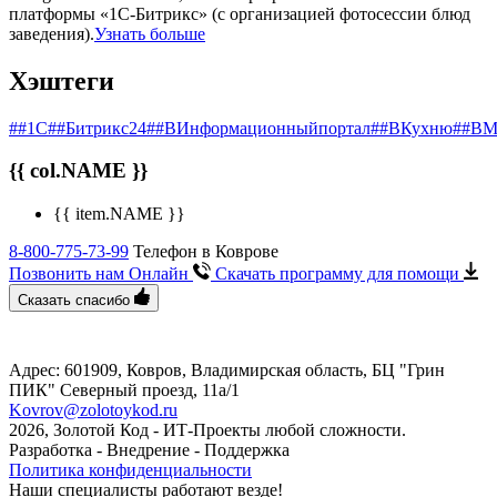
платформы «1С-Битрикс» (с организацией фотосессии блюд
заведения).
Узнать больше
Хэштеги
##1С
##Битрикс24
##ВИнформационныйпортал
##ВКухню
##ВМ
{{ col.NAME }}
{{ item.NAME }}
8-800-775-73-99
Телефон в Коврове
Позвонить нам Онлайн
Скачать программу
для помощи
Сказать спасибо
Адрес: 601909, Ковров, Владимирская область, БЦ "Грин
ПИК" ​Северный проезд, 11а/1
Kovrov@zolotoykod.ru
2026, Золотой Код
- ИТ-Проекты любой сложности.
Разработка - Внедрение - Поддержка
Политика конфиденциальности
Наши специалисты работают везде!