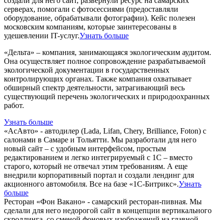
создали для него сайт, развернули ресурс на самарских
серверах, помогали с фотосессиями (предоставляли
оборудование, обрабатывали фотографии). Кейс полезен
московским компаниям, которые заинтересованы в
удешевлении IT-услуг.
Узнать больше
«Дельта» – компания, занимающаяся экологическим аудитом.
Она осуществляет полное сопровождение разрабатываемой
экологической документации в государственных
контролирующих органах. Также компания охватывает
обширный спектр деятельности, затрагивающий весь
существующий перечень экологических и природоохранных
работ.
Узнать больше
«АсАвто» - автодилер (Lada, Lifan, Chery, Brilliance, Foton) с
салонами в Самаре и Тольятти. Мы разработали для него
новый сайт – с удобным интерфейсом, простым
редактированием и легко интегрируемый с 1С – вместо
старого, который не отвечал этим требованиям. А еще
внедрили корпоративный портал и создали лендинг для
акционного автомобиля. Все на базе «1С-Битрикс».
Узнать
больше
Ресторан «Фон Вакано» - самарский ресторан-пивная. Мы
сделали для него недорогой сайт в концепции вертикального
скроллинга, со сменой фоновых изображений на главной