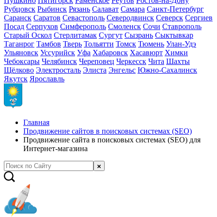
Пушкино
Пятигорск
Раменское
Реутов
Ростов-на-Дону
Рубцовск
Рыбинск
Рязань
Салават
Самара
Санкт-Петербург
Саранск
Саратов
Севастополь
Северодвинск
Северск
Сергиев
Посад
Серпухов
Симферополь
Смоленск
Сочи
Ставрополь
Старый Оскол
Стерлитамак
Сургут
Сызрань
Сыктывкар
Таганрог
Тамбов
Тверь
Тольятти
Томск
Тюмень
Улан-Удэ
Ульяновск
Уссурийск
Уфа
Хабаровск
Хасавюрт
Химки
Чебоксары
Челябинск
Череповец
Черкесск
Чита
Шахты
Щёлково
Электросталь
Элиста
Энгельс
Южно-Сахалинск
Якутск
Ярославль
Главная
Продвижение сайтов в поисковых системах (SEO)
Продвижение сайта в поисковых системах (SEO) для
Интернет-магазина