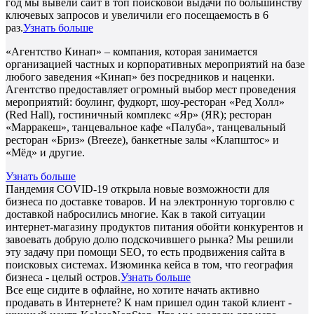
год мы вывели сайт в топ поисковой выдачи по большинству
ключевых запросов и увеличили его посещаемость в 6
раз.
Узнать больше
«Агентство Кинап» – компания, которая занимается
организацией частных и корпоративных мероприятий на базе
любого заведения «Кинап» без посредников и наценки.
Агентство предоставляет огромный выбор мест проведения
мероприятий: боулинг, фудкорт, шоу-ресторан «Ред Холл»
(Red Hall), гостиничный комплекс «Яр» (ЯR); ресторан
«Марракеш», танцевальное кафе «Палуба», танцевальный
ресторан «Бриз» (Breeze), банкетные залы «Клапштос» и
«Мёд» и другие.
Узнать больше
Пандемия COVID-19 открыла новые возможности для
бизнеса по доставке товаров. И на электронную торговлю с
доставкой набросились многие. Как в такой ситуации
интернет-магазину продуктов питания обойти конкурентов и
завоевать добрую долю подскочившего рынка? Мы решили
эту задачу при помощи SEO, то есть продвижения сайта в
поисковых системах. Изюминка кейса в том, что география
бизнеса - целый остров.
Узнать больше
Все еще сидите в офлайне, но хотите начать активно
продавать в Интернете? К нам пришел один такой клиент -