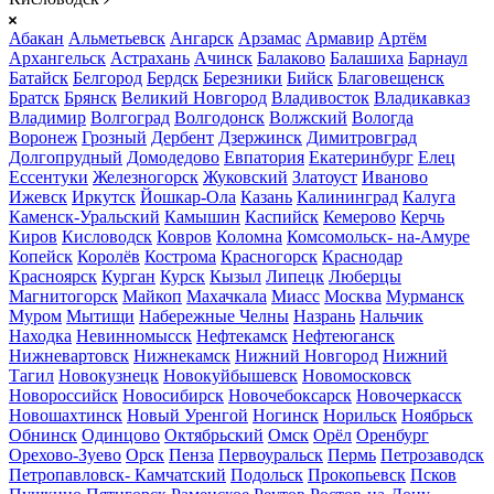
Абакан
Альметьевск
Ангарск
Арзамас
Армавир
Артём
Архангельск
Астрахань
Ачинск
Балаково
Балашиха
Барнаул
Батайск
Белгород
Бердск
Березники
Бийск
Благовещенск
Братск
Брянск
Великий Новгород
Владивосток
Владикавказ
Владимир
Волгоград
Волгодонск
Волжский
Вологда
Воронеж
Грозный
Дербент
Дзержинск
Димитровград
Долгопрудный
Домодедово
Евпатория
Екатеринбург
Елец
Ессентуки
Железногорск
Жуковский
Златоуст
Иваново
Ижевск
Иркутск
Йошкар-Ола
Казань
Калининград
Калуга
Каменск-Уральский
Камышин
Каспийск
Кемерово
Керчь
Киров
Кисловодск
Ковров
Коломна
Комсомольск- на-Амуре
Копейск
Королёв
Кострома
Красногорск
Краснодар
Красноярск
Курган
Курск
Кызыл
Липецк
Люберцы
Магнитогорск
Майкоп
Махачкала
Миасс
Москва
Мурманск
Муром
Мытищи
Набережные Челны
Назрань
Нальчик
Находка
Невинномысск
Нефтекамск
Нефтеюганск
Нижневартовск
Нижнекамск
Нижний Новгород
Нижний
Тагил
Новокузнецк
Новокуйбышевск
Новомосковск
Новороссийск
Новосибирск
Новочебоксарск
Новочеркасск
Новошахтинск
Новый Уренгой
Ногинск
Норильск
Ноябрьск
Обнинск
Одинцово
Октябрьский
Омск
Орёл
Оренбург
Орехово-Зуево
Орск
Пенза
Первоуральск
Пермь
Петрозаводск
Петропавловск- Камчатский
Подольск
Прокопьевск
Псков