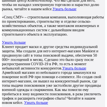
шинный центр KolesoNonStop. Что мы сделали для него,
чтобы он наладил электронную торговлю и нарастил долю
рынка, читайте в нашем кейсе.
Узнать больше
«Спец СМУ» – строительная компания, выполняющая работы
по проектированию, строительству и отделке сельско-
хозяйственных объектов, а также монтажом инженерных и
коммуникационных систем с дальнейшим вводом
строительного объекта в эксплуатацию.
Узнать больше
Клиент продает маски и другие средства индивидуальной
защиты. Мы создали для него интернет-магазин Maskiest и
продвинули сайт в топы поисковой выдачи, обеспечив 50
000+ посещений в месяц. Сделано это было сразу после
распространения COVID-19 в РФ, то есть в момент
небывалой активности конкурентов.
Узнать больше
Армейский магазин из небольшого города замахнулся на
покорение всей РФ при помощи e-commerce. Но создав свой
интернет-магазин, он вышел на конкурентный рынок, где
топы выдачи поисковиков уже застолбили другие продавцы
военной одежды и снаряжения. Как мы помогли ему
пробиться в зону видимости поисковиков, в разы увеличить
трафик и расширить географию сбыта? Читайте в нашем
новом кейсе.
Узнать больше