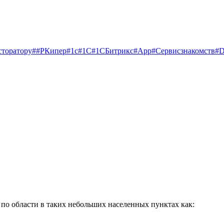
сторатору
##РКипер
#1c
#1С
#1СБитрикс
#App
#Cервисзнакомств
#D
по области в таких небольших населенных пунктах как: