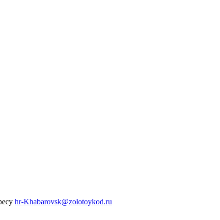
ресу
hr-Khabarovsk@zolotoykod.ru