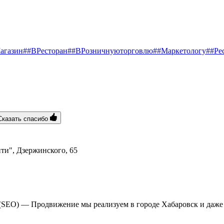
агазин
##ВРесторан
##ВРозничнуюторговлю
##Маркетологу
##Ре
Сказать спасибо
и", ​Дзержинского, 65
(SEO) — Продвижение мы реализуем в городе Хабаровск и даже 