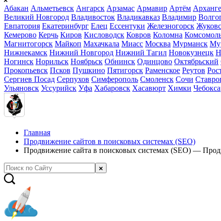
Абакан
Альметьевск
Ангарск
Арзамас
Армавир
Артём
Арханге
Великий Новгород
Владивосток
Владикавказ
Владимир
Волго
Евпатория
Екатеринбург
Елец
Ессентуки
Железногорск
Жуков
Кемерово
Керчь
Киров
Кисловодск
Ковров
Коломна
Комсомоль
Магнитогорск
Майкоп
Махачкала
Миасс
Москва
Мурманск
Му
Нижнекамск
Нижний Новгород
Нижний Тагил
Новокузнецк
Н
Ногинск
Норильск
Ноябрьск
Обнинск
Одинцово
Октябрьский
Прокопьевск
Псков
Пушкино
Пятигорск
Раменское
Реутов
Рос
Сергиев Посад
Серпухов
Симферополь
Смоленск
Сочи
Ставро
Ульяновск
Уссурийск
Уфа
Хабаровск
Хасавюрт
Химки
Чебокс
Главная
Продвижение сайтов в поисковых системах (SEO)
Продвижение сайта в поисковых системах (SEO) — Про