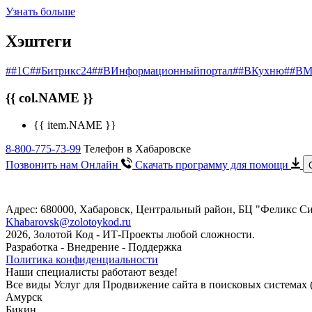
Узнать больше
Хэштеги
##1С
##Битрикс24
##ВИнформационныйпортал
##ВКухню
##ВМ
{{ col.NAME }}
{{ item.NAME }}
8-800-775-73-99
Телефон в Хабаровске
Позвонить нам Онлайн
Скачать программу
для помощи
Адрес: 680000, Хабаровск, Центральный район, БЦ "Феликс Сит
Khabarovsk@zolotoykod.ru
2026, Золотой Код
- ИТ-Проекты любой сложности.
Разработка - Внедрение - Поддержка
Политика конфиденциальности
Наши специалисты работают везде!
Все виды Услуг для Продвижение сайта в поисковых системах 
Амурск
Бикин