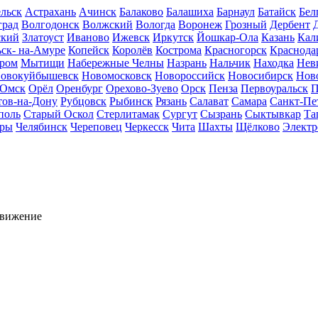
льск
Астрахань
Ачинск
Балаково
Балашиха
Барнаул
Батайск
Бел
град
Волгодонск
Волжский
Вологда
Воронеж
Грозный
Дербент
ский
Златоуст
Иваново
Ижевск
Иркутск
Йошкар-Ола
Казань
Кал
ск- на-Амуре
Копейск
Королёв
Кострома
Красногорск
Краснода
ром
Мытищи
Набережные Челны
Назрань
Нальчик
Находка
Нев
овокуйбышевск
Новомосковск
Новороссийск
Новосибирск
Нов
Омск
Орёл
Оренбург
Орехово-Зуево
Орск
Пенза
Первоуральск
П
тов-на-Дону
Рубцовск
Рыбинск
Рязань
Салават
Самара
Санкт-Пе
поль
Старый Оскол
Стерлитамак
Сургут
Сызрань
Сыктывкар
Та
ары
Челябинск
Череповец
Черкесск
Чита
Шахты
Щёлково
Электр
движение