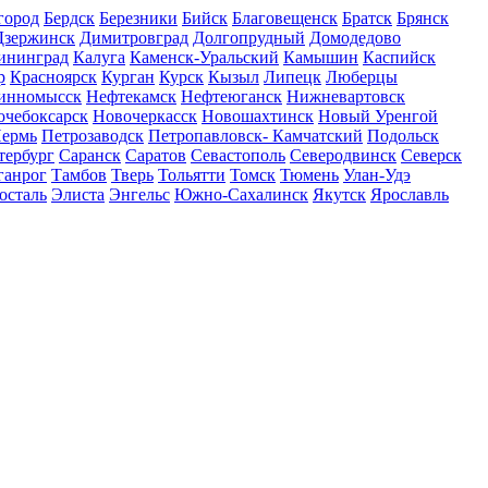
город
Бердск
Березники
Бийск
Благовещенск
Братск
Брянск
Дзержинск
Димитровград
Долгопрудный
Домодедово
ининград
Калуга
Каменск-Уральский
Камышин
Каспийск
р
Красноярск
Курган
Курск
Кызыл
Липецк
Люберцы
инномысск
Нефтекамск
Нефтеюганск
Нижневартовск
очебоксарск
Новочеркасск
Новошахтинск
Новый Уренгой
ермь
Петрозаводск
Петропавловск- Камчатский
Подольск
тербург
Саранск
Саратов
Севастополь
Северодвинск
Северск
ганрог
Тамбов
Тверь
Тольятти
Томск
Тюмень
Улан-Удэ
осталь
Элиста
Энгельс
Южно-Сахалинск
Якутск
Ярославль