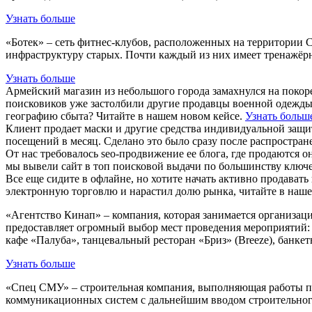
Узнать больше
«Ботек» – сеть фитнес-клубов, расположенных на территории С
инфраструктуру старых. Почти каждый из них имеет тренажёрны
Узнать больше
Армейский магазин из небольшого города замахнулся на покор
поисковиков уже застолбили другие продавцы военной одежды 
географию сбыта? Читайте в нашем новом кейсе.
Узнать больш
Клиент продает маски и другие средства индивидуальной защит
посещений в месяц. Сделано это было сразу после распростран
От нас требовалось seo-продвижение ее блога, где продаются о
мы вывели сайт в топ поисковой выдачи по большинству ключев
Все еще сидите в офлайне, но хотите начать активно продават
электронную торговлю и нарастил долю рынка, читайте в наше
«Агентство Кинап» – компания, которая занимается организац
предоставляет огромный выбор мест проведения мероприятий: б
кафе «Палуба», танцевальный ресторан «Бриз» (Breeze), банке
Узнать больше
«Спец СМУ» – строительная компания, выполняющая работы по
коммуникационных систем с дальнейшим вводом строительного