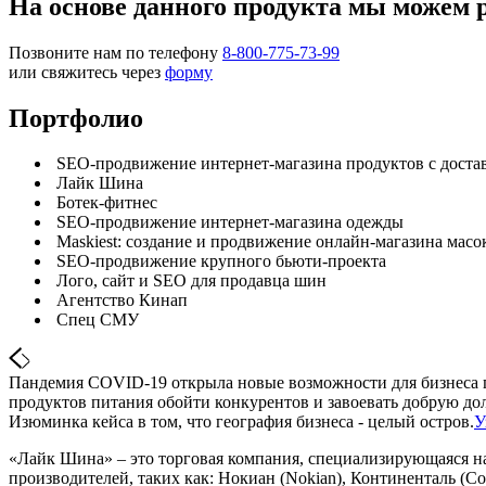
На основе данного продукта мы можем 
Позвоните нам по телефону
8-800-775-73-99
или свяжитесь через
форму
Портфолио
SEO-продвижение интернет-магазина продуктов с доста
Лайк Шина
Ботек-фитнес
SEO-продвижение интернет-магазина одежды
Maskiest: создание и продвижение онлайн-магазина масо
SEO-продвижение крупного бьюти-проекта
Лого, сайт и SEO для продавца шин
Агентство Кинап
Спец СМУ
Пандемия COVID-19 открыла новые возможности для бизнеса по
продуктов питания обойти конкурентов и завоевать добрую до
Изюминка кейса в том, что география бизнеса - целый остров.
У
«Лайк Шина» – это торговая компания, специализирующаяся н
производителей, таких как: Нокиан (Nokian), Континенталь (Cont