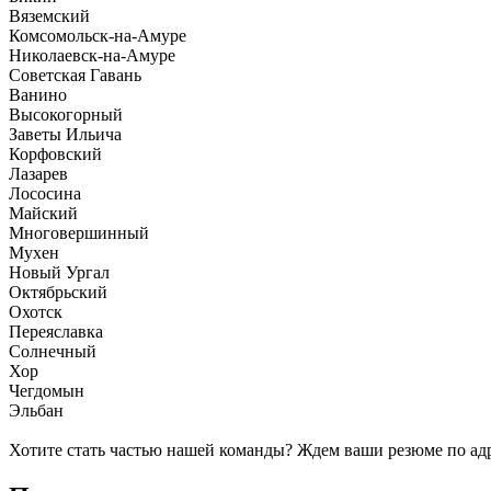
Вяземский
Комсомольск-на-Амуре
Николаевск-на-Амуре
Советская Гавань
Ванино
Высокогорный
Заветы Ильича
Корфовский
Лазарев
Лососина
Майский
Многовершинный
Мухен
Новый Ургал
Октябрьский
Охотск
Переяславка
Солнечный
Хор
Чегдомын
Эльбан
Хотите стать частью нашей команды? Ждем ваши резюме по ад