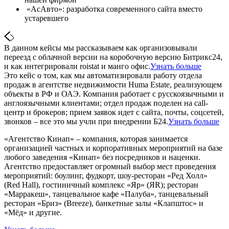
«АсАвто»: разработка современного сайта вместо
устаревшего
В данном кейсы мы рассказываем как организовывали
переезд с облачной версии на коробочную версию Битрикс24,
и как интегрировали roistat и манго офис.
Узнать больше
Это кейс о том, как мы автоматизировали работу отдела
продаж в агентстве недвижимости Huma Estate, реализующем
объекты в РФ и ОАЭ. Компания работает с русскоязычными и
англоязычными клиентами; отдел продаж поделен на call-
центр и брокеров; прием заявок идет с сайта, почты, соцсетей,
звонков – все это мы учли при внедрении Б24.
Узнать больше
«Агентство Кинап» – компания, которая занимается
организацией частных и корпоративных мероприятий на базе
любого заведения «Кинап» без посредников и наценки.
Агентство предоставляет огромный выбор мест проведения
мероприятий: боулинг, фудкорт, шоу-ресторан «Ред Холл»
(Red Hall), гостиничный комплекс «Яр» (ЯR); ресторан
«Марракеш», танцевальное кафе «Палуба», танцевальный
ресторан «Бриз» (Breeze), банкетные залы «Клапштос» и
«Мёд» и другие.