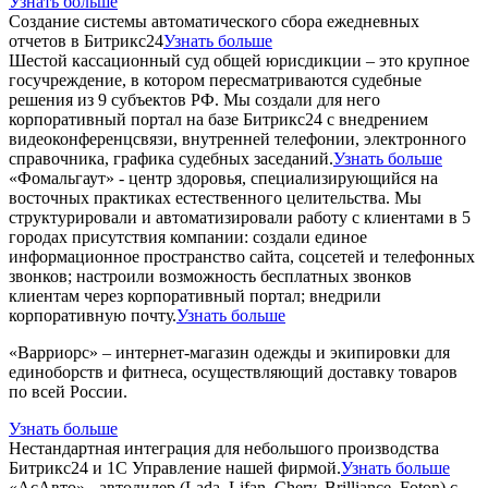
Узнать больше
Создание системы автоматического сбора ежедневных
отчетов в Битрикс24
Узнать больше
Шестой кассационный суд общей юрисдикции – это крупное
госучреждение, в котором пересматриваются судебные
решения из 9 субъектов РФ. Мы создали для него
корпоративный портал на базе Битрикс24 с внедрением
видеоконференцсвязи, внутренней телефонии, электронного
справочника, графика судебных заседаний.
Узнать больше
«Фомальгаут» - центр здоровья, специализирующийся на
восточных практиках естественного целительства. Мы
структурировали и автоматизировали работу с клиентами в 5
городах присутствия компании: создали единое
информационное пространство сайта, соцсетей и телефонных
звонков; настроили возможность бесплатных звонков
клиентам через корпоративный портал; внедрили
корпоративную почту.
Узнать больше
«Варриорс» – интернет-магазин одежды и экипировки для
единоборств и фитнеса, осуществляющий доставку товаров
по всей России.
Узнать больше
Нестандартная интеграция для небольшого производства
Битрикс24 и 1С Управление нашей фирмой.
Узнать больше
«АсАвто» - автодилер (Lada, Lifan, Chery, Brilliance, Foton) с