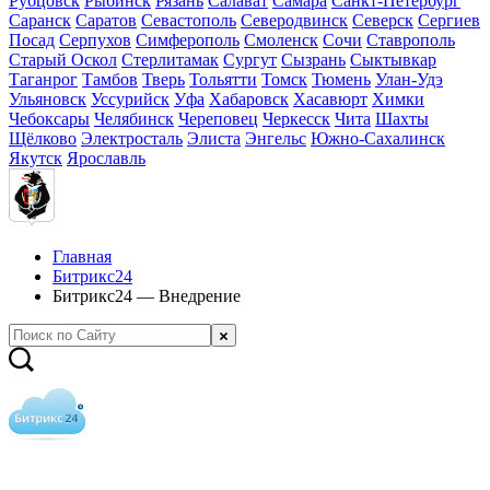
Рубцовск
Рыбинск
Рязань
Салават
Самара
Санкт-Петербург
Саранск
Саратов
Севастополь
Северодвинск
Северск
Сергиев
Посад
Серпухов
Симферополь
Смоленск
Сочи
Ставрополь
Старый Оскол
Стерлитамак
Сургут
Сызрань
Сыктывкар
Таганрог
Тамбов
Тверь
Тольятти
Томск
Тюмень
Улан-Удэ
Ульяновск
Уссурийск
Уфа
Хабаровск
Хасавюрт
Химки
Чебоксары
Челябинск
Череповец
Черкесск
Чита
Шахты
Щёлково
Электросталь
Элиста
Энгельс
Южно-Сахалинск
Якутск
Ярославль
Главная
Битрикс24
Битрикс24 — Внедрение