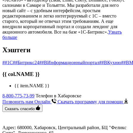
салонами в Самаре и Тольятти. Мы разработали для него
новый сайт – с удобным интерфейсом, простым
редактированием и легко интегрируемый с 1С – вместо
старого, который не отвечал этим требованиям. А еще
внедрили корпоративный портал и создали лендинг для
акционного автомобиля. Все на базе «1С-Битрикс».
Узнать
больше
Хэштеги
##1С
##Битрикс24
##ВИнформационныйпортал
##ВКухню
##ВМ
{{ col.NAME }}
{{ item.NAME }}
8-800-775-73-99
Телефон в Хабаровске
Позвонить нам Онлайн
Скачать программу
для помощи
Сказать спасибо
Адрес: 680000, Хабаровск, Центральный район, БЦ "Феликс
Сити", ​Дзержинского, 65