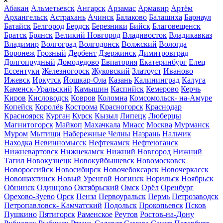
Абакан
Альметьевск
Ангарск
Арзамас
Армавир
Артём
Архангельск
Астрахань
Ачинск
Балаково
Балашиха
Барнаул
Батайск
Белгород
Бердск
Березники
Бийск
Благовещенск
Братск
Брянск
Великий Новгород
Владивосток
Владикавказ
Владимир
Волгоград
Волгодонск
Волжский
Вологда
Воронеж
Грозный
Дербент
Дзержинск
Димитровград
Долгопрудный
Домодедово
Евпатория
Екатеринбург
Елец
Ессентуки
Железногорск
Жуковский
Златоуст
Иваново
Ижевск
Иркутск
Йошкар-Ола
Казань
Калининград
Калуга
Каменск-Уральский
Камышин
Каспийск
Кемерово
Керчь
Киров
Кисловодск
Ковров
Коломна
Комсомольск- на-Амуре
Копейск
Королёв
Кострома
Красногорск
Краснодар
Красноярск
Курган
Курск
Кызыл
Липецк
Люберцы
Магнитогорск
Майкоп
Махачкала
Миасс
Москва
Мурманск
Муром
Мытищи
Набережные Челны
Назрань
Нальчик
Находка
Невинномысск
Нефтекамск
Нефтеюганск
Нижневартовск
Нижнекамск
Нижний Новгород
Нижний
Тагил
Новокузнецк
Новокуйбышевск
Новомосковск
Новороссийск
Новосибирск
Новочебоксарск
Новочеркасск
Новошахтинск
Новый Уренгой
Ногинск
Норильск
Ноябрьск
Обнинск
Одинцово
Октябрьский
Омск
Орёл
Оренбург
Орехово-Зуево
Орск
Пенза
Первоуральск
Пермь
Петрозаводск
Петропавловск- Камчатский
Подольск
Прокопьевск
Псков
Пушкино
Пятигорск
Раменское
Реутов
Ростов-на-Дону