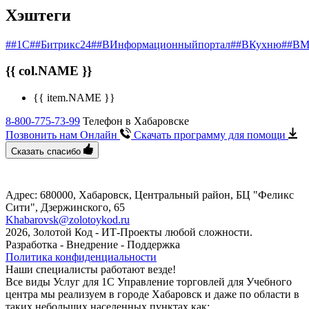
Хэштеги
##1С
##Битрикс24
##ВИнформационныйпортал
##ВКухню
##ВМ
{{ col.NAME }}
{{ item.NAME }}
8-800-775-73-99
Телефон в Хабаровске
Позвонить нам Онлайн
Скачать программу
для помощи
Сказать спасибо
Адрес: 680000, Хабаровск, Центральный район, БЦ "Феликс
Сити", ​Дзержинского, 65
Khabarovsk@zolotoykod.ru
2026, Золотой Код
- ИТ-Проекты любой сложности.
Разработка - Внедрение - Поддержка
Политика конфиденциальности
Наши специалисты работают везде!
Все виды Услуг для 1С Управление торговлей для Учебного
центра мы реализуем в городе Хабаровск и даже по области в
таких небольших населенных пунктах как: