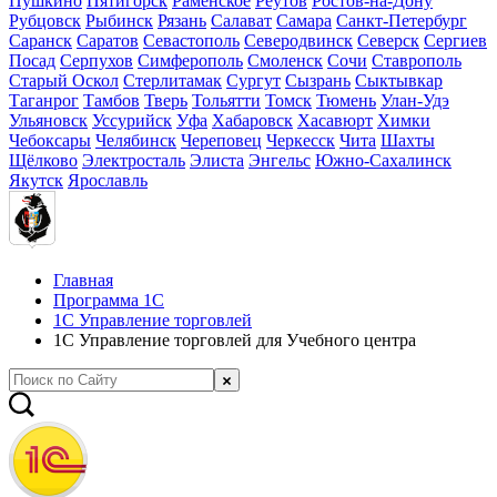
Пушкино
Пятигорск
Раменское
Реутов
Ростов-на-Дону
Рубцовск
Рыбинск
Рязань
Салават
Самара
Санкт-Петербург
Саранск
Саратов
Севастополь
Северодвинск
Северск
Сергиев
Посад
Серпухов
Симферополь
Смоленск
Сочи
Ставрополь
Старый Оскол
Стерлитамак
Сургут
Сызрань
Сыктывкар
Таганрог
Тамбов
Тверь
Тольятти
Томск
Тюмень
Улан-Удэ
Ульяновск
Уссурийск
Уфа
Хабаровск
Хасавюрт
Химки
Чебоксары
Челябинск
Череповец
Черкесск
Чита
Шахты
Щёлково
Электросталь
Элиста
Энгельс
Южно-Сахалинск
Якутск
Ярославль
Главная
Программа 1С
1С Управление торговлей
1С Управление торговлей для Учебного центра