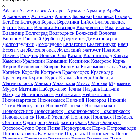
Абакан
Альметьевск
Ангарск
Арзамас
Армавир
Артём
Архангельск
Астрахань
Ачинск
Балаково
Балашиха
Барнаул
Батайск
Белгород
Бердск
Березники
Бийск
Благовещенск
Братск
Брянск
Великий Новгород
Владивосток
Владикавказ
Владимир
Волгоград
Волгодонск
Волжский
Вологда
Воронеж
Грозный
Дербент
Дзержинск
Димитровград
Долгопрудный
Домодедово
Евпатория
Екатеринбург
Елец
Ессентуки
Железногорск
Жуковский
Златоуст
Иваново
Ижевск
Иркутск
Йошкар-Ола
Казань
Калининград
Калуга
Каменск-Уральский
Камышин
Каспийск
Кемерово
Керчь
Киров
Кисловодск
Ковров
Коломна
Комсомольск- на-Амуре
Копейск
Королёв
Кострома
Красногорск
Краснодар
Красноярск
Курган
Курск
Кызыл
Липецк
Люберцы
Магнитогорск
Майкоп
Махачкала
Миасс
Москва
Мурманск
Муром
Мытищи
Набережные Челны
Назрань
Нальчик
Находка
Невинномысск
Нефтекамск
Нефтеюганск
Нижневартовск
Нижнекамск
Нижний Новгород
Нижний
Тагил
Новокузнецк
Новокуйбышевск
Новомосковск
Новороссийск
Новосибирск
Новочебоксарск
Новочеркасск
Новошахтинск
Новый Уренгой
Ногинск
Норильск
Ноябрьск
Обнинск
Одинцово
Октябрьский
Омск
Орёл
Оренбург
Орехово-Зуево
Орск
Пенза
Первоуральск
Пермь
Петрозаводск
Петропавловск- Камчатский
Подольск
Прокопьевск
Псков