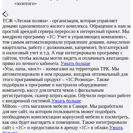
«золотого»
ТСЖ «Лесная поляна» - организация, которая управляет
домами одноименного жилого комплекса. Обращение к нам за
простой арендой сервера переросло в интересный проект. Мы
внедрили программу «1С: Учет в управляющих компаниях»,
тем самым автоматизировали управление домами, начисление
квартплаты, работу с должниками, капремонт, бухгалтерский
и налоговый учет и т.д. А еще интегрировали программу с
сайтом, чтобы жильцы могли видеть и оплачивать квитанции
прямо из личного кабинета.
Узнать больше
«Усы, лапы, хвост» - зоомагазин на территории ТРК. Мы
автоматизировали в нем продажи, внедрив оптимальный для
этого программный продукт – «1С:Розница». Также
подобрали к программе и настроили оборудование:
компьютер, кассу для печати чеков с фискальным
регистратором, сканер штрих-кодов. Обучили персонал работе
с внедренной системой.
Узнать больше
Miltons – сеть магазинов мебели в Самаре. Мы разработали
для нее сайт, на котором пользователь может подобрать
необходимую комплектацию корпусной мебели и посмотреть,
как она будет выглядеть в помещении. Также интегрировали
сайт с «1С» и предоставили в аренду «1С» в облаке.
Узнать
больше