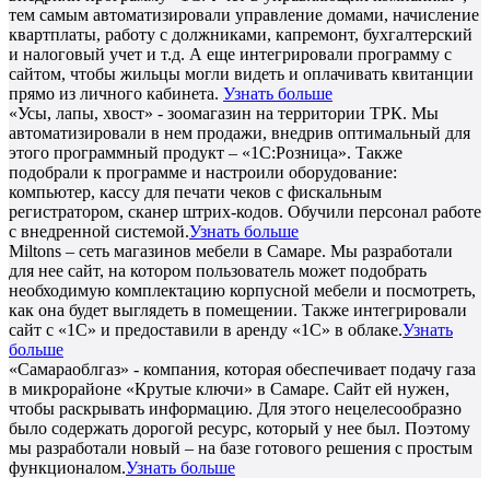
тем самым автоматизировали управление домами, начисление
квартплаты, работу с должниками, капремонт, бухгалтерский
и налоговый учет и т.д. А еще интегрировали программу с
сайтом, чтобы жильцы могли видеть и оплачивать квитанции
прямо из личного кабинета.
Узнать больше
«Усы, лапы, хвост» - зоомагазин на территории ТРК. Мы
автоматизировали в нем продажи, внедрив оптимальный для
этого программный продукт – «1С:Розница». Также
подобрали к программе и настроили оборудование:
компьютер, кассу для печати чеков с фискальным
регистратором, сканер штрих-кодов. Обучили персонал работе
с внедренной системой.
Узнать больше
Miltons – сеть магазинов мебели в Самаре. Мы разработали
для нее сайт, на котором пользователь может подобрать
необходимую комплектацию корпусной мебели и посмотреть,
как она будет выглядеть в помещении. Также интегрировали
сайт с «1С» и предоставили в аренду «1С» в облаке.
Узнать
больше
«Самараоблгаз» - компания, которая обеспечивает подачу газа
в микрорайоне «Крутые ключи» в Самаре. Сайт ей нужен,
чтобы раскрывать информацию. Для этого нецелесообразно
было содержать дорогой ресурс, который у нее был. Поэтому
мы разработали новый – на базе готового решения с простым
функционалом.
Узнать больше