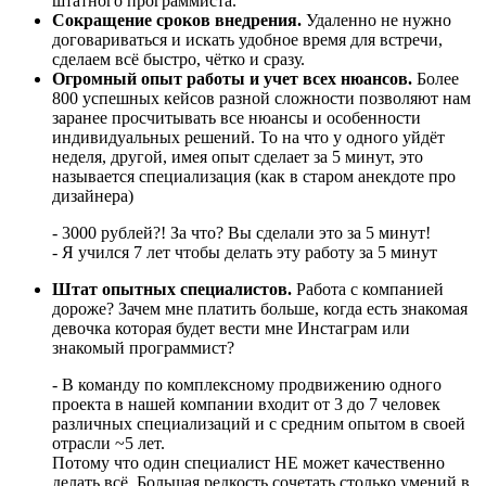
штатного программиста.
Сокращение сроков внедрения.
Удаленно не нужно
договариваться и искать удобное время для встречи,
сделаем всё быстро, чётко и сразу.
Огромный опыт работы и учет всех нюансов.
Более
800 успешных кейсов разной сложности позволяют нам
заранее просчитывать все нюансы и особенности
индивидуальных решений. То на что у одного уйдёт
неделя, другой, имея опыт сделает за 5 минут, это
называется специализация (как в старом анекдоте про
дизайнера)
- 3000 рублей?! За что? Вы сделали это за 5 минут!
- Я учился 7 лет чтобы делать эту работу за 5 минут
Штат опытных специалистов.
Работа с компанией
дороже? Зачем мне платить больше, когда есть знакомая
девочка которая будет вести мне Инстаграм или
знакомый программист?
- В команду по комплексному продвижению одного
проекта в нашей компании входит от 3 до 7 человек
различных специализаций и с средним опытом в своей
отрасли ~5 лет.
Потому что один специалист НЕ может качественно
делать всё. Большая редкость сочетать столько умений в