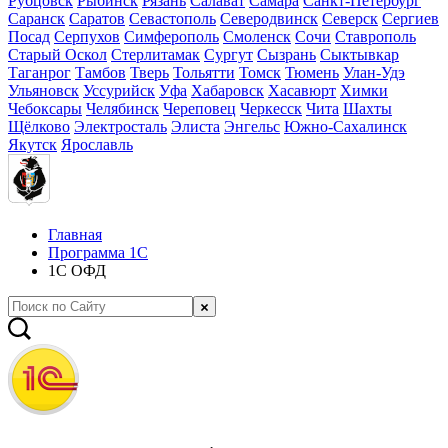
Рубцовск
Рыбинск
Рязань
Салават
Самара
Санкт-Петербург
Саранск
Саратов
Севастополь
Северодвинск
Северск
Сергиев
Посад
Серпухов
Симферополь
Смоленск
Сочи
Ставрополь
Старый Оскол
Стерлитамак
Сургут
Сызрань
Сыктывкар
Таганрог
Тамбов
Тверь
Тольятти
Томск
Тюмень
Улан-Удэ
Ульяновск
Уссурийск
Уфа
Хабаровск
Хасавюрт
Химки
Чебоксары
Челябинск
Череповец
Черкесск
Чита
Шахты
Щёлково
Электросталь
Элиста
Энгельс
Южно-Сахалинск
Якутск
Ярославль
Главная
Программа 1С
1С ОФД