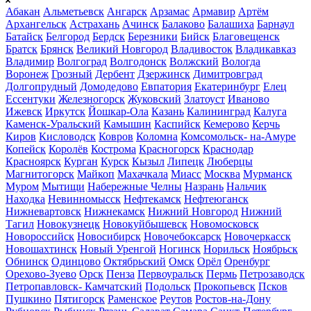
Абакан
Альметьевск
Ангарск
Арзамас
Армавир
Артём
Архангельск
Астрахань
Ачинск
Балаково
Балашиха
Барнаул
Батайск
Белгород
Бердск
Березники
Бийск
Благовещенск
Братск
Брянск
Великий Новгород
Владивосток
Владикавказ
Владимир
Волгоград
Волгодонск
Волжский
Вологда
Воронеж
Грозный
Дербент
Дзержинск
Димитровград
Долгопрудный
Домодедово
Евпатория
Екатеринбург
Елец
Ессентуки
Железногорск
Жуковский
Златоуст
Иваново
Ижевск
Иркутск
Йошкар-Ола
Казань
Калининград
Калуга
Каменск-Уральский
Камышин
Каспийск
Кемерово
Керчь
Киров
Кисловодск
Ковров
Коломна
Комсомольск- на-Амуре
Копейск
Королёв
Кострома
Красногорск
Краснодар
Красноярск
Курган
Курск
Кызыл
Липецк
Люберцы
Магнитогорск
Майкоп
Махачкала
Миасс
Москва
Мурманск
Муром
Мытищи
Набережные Челны
Назрань
Нальчик
Находка
Невинномысск
Нефтекамск
Нефтеюганск
Нижневартовск
Нижнекамск
Нижний Новгород
Нижний
Тагил
Новокузнецк
Новокуйбышевск
Новомосковск
Новороссийск
Новосибирск
Новочебоксарск
Новочеркасск
Новошахтинск
Новый Уренгой
Ногинск
Норильск
Ноябрьск
Обнинск
Одинцово
Октябрьский
Омск
Орёл
Оренбург
Орехово-Зуево
Орск
Пенза
Первоуральск
Пермь
Петрозаводск
Петропавловск- Камчатский
Подольск
Прокопьевск
Псков
Пушкино
Пятигорск
Раменское
Реутов
Ростов-на-Дону