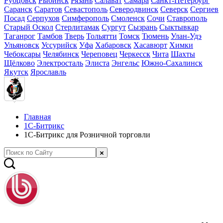
Рубцовск
Рыбинск
Рязань
Салават
Самара
Санкт-Петербург
Саранск
Саратов
Севастополь
Северодвинск
Северск
Сергиев
Посад
Серпухов
Симферополь
Смоленск
Сочи
Ставрополь
Старый Оскол
Стерлитамак
Сургут
Сызрань
Сыктывкар
Таганрог
Тамбов
Тверь
Тольятти
Томск
Тюмень
Улан-Удэ
Ульяновск
Уссурийск
Уфа
Хабаровск
Хасавюрт
Химки
Чебоксары
Челябинск
Череповец
Черкесск
Чита
Шахты
Щёлково
Электросталь
Элиста
Энгельс
Южно-Сахалинск
Якутск
Ярославль
Главная
1С-Битрикс
1С-Битрикс для Розничной торговли