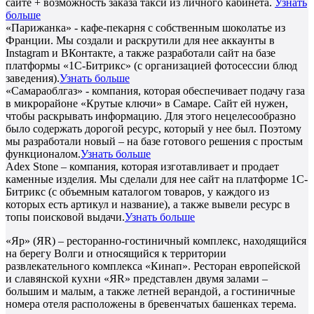
сайте + возможность заказа такси из личного кабинета.
Узнать
больше
«Парижанка» - кафе-пекарня с собственным шоколатье из
Франции. Мы создали и раскрутили для нее аккаунты в
Instagram и ВКонтакте, а также разработали сайт на базе
платформы «1С-Битрикс» (с организацией фотосессии блюд
заведения).
Узнать больше
«Самараоблгаз» - компания, которая обеспечивает подачу газа
в микрорайоне «Крутые ключи» в Самаре. Сайт ей нужен,
чтобы раскрывать информацию. Для этого нецелесообразно
было содержать дорогой ресурс, который у нее был. Поэтому
мы разработали новый – на базе готового решения с простым
функционалом.
Узнать больше
Adex Stone – компания, которая изготавливает и продает
каменные изделия. Мы сделали для нее сайт на платформе 1С-
Битрикс (с объемным каталогом товаров, у каждого из
которых есть артикул и название), а также вывели ресурс в
топы поисковой выдачи.
Узнать больше
«Яр» (ЯR) – ресторанно-гостиничный комплекс, находящийся
на берегу Волги и относящийся к территории
развлекательного комплекса «Кинап». Ресторан европейской
и славянской кухни «ЯR» представлен двумя залами –
большим и малым, а также летней верандой, а гостиничные
номера отеля расположены в бревенчатых башенках терема.