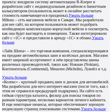
проекта: внедрили систему автоматизации R-Keeper и
разработали сайт с индивидуальным дизайном и банкетным
калькулятором (пользователь может в онлайне рассчитать
стоимость намечающегося праздника).
Узнать больше
Miltons – сеть магазинов мебели в Самаре. Мы разработали
для нее сайт, на котором пользователь может подобрать
необходимую комплектацию корпусной мебели и посмотреть,
как она будет выглядеть в помещении. Также интегрировали
сайт с «1С» и предоставили в аренду «1С» в облаке.
Узнать
больше
«Лайк Шина» – это торговая компания, специализирующаяся
на продаже автомобильных шин и колёсных дисков. Магазин
имеет широкий ассортимент: в нём представлены шины
различных производителей, таких как: Нокиан (Nokian),
Континенталь (Continental), Мишлен (Michelin), Лукойл и т.д.
Узнать больше
«Колекс» - крупный продавец шин и дисков для автомобилей.
Мы разработали для него интернет-магазин (после того, как с
этим не справился предыдущий подрядчик). На сайте есть
гибкая структура каталога, фильтр для поиска товаров по
разным параметрам, несколько вариантов личного кабинета.
И еще некоторые нюансы, которые обеспечивают хорошую
индексацию страниц поисковыми системами.
Узнать больше