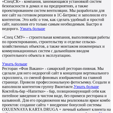
«СпецСК» - компания, занимающаяся установкой систем
безопасности в домах и на предприятиях, а также
проектированием систем вентиляции. Мы разработали для
нее сайт на готовом решении в 1С-Битрикс и заполнили его
контентом. Это кейс о том, как сделать удобный и простой
сайт, наполнив его только самым необходимым. Быстро и
недорого.
Узнать больше
«Спец СМУ» – строительная компания, выполняющая работы
по проектированию, строительству и отделке сельско-
хозяйственных объектов, а также монтажом инженерных и
коммуникационных систем с дальнейшим вводом
строительного объекта в эксплуатацию.
Узнать больше
Ресторан «Фон Вакано» - самарский ресторан-пивная. Мы
сделали для него недорогой сайт в концепции вертикального
скроллинга, со сменой фоновых изображений на главной
странице. Провели профессиональную фотосъемку. Создали и
наполнили контентом группу Вконтакте.
Узнать больше
Коктейль-бар «Напитки» - бар, позиционирующий себя как
питейное заведение в чистом виде, без примеси ресторана и
кальянной. Для его продвижения мы реализовали яркое комбо
проектов: создание сайта + внедрение бонусной системы
OXUENNAYA KARTA DRUGA + личный кабинет клиента на