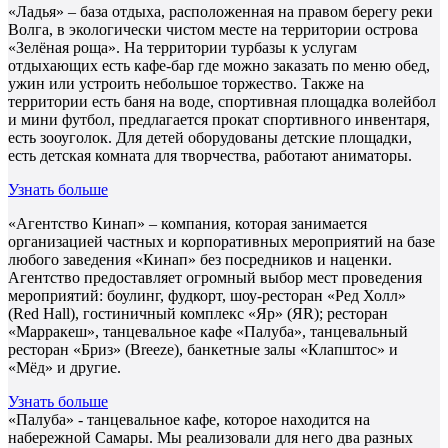
«Ладья» – база отдыха, расположенная на правом берегу реки
Волга, в экологически чистом месте на территории острова
«Зелёная роща». На территории турбазы к услугам
отдыхающих есть кафе-бар где можно заказать по меню обед,
ужин или устроить небольшое торжество. Также на
территории есть баня на воде, спортивная площадка волейбол
и мини футбол, предлагается прокат спортивного инвентаря,
есть зооуголок. Для детей оборудованы детские площадки,
есть детская комната для творчества, работают аниматоры.
Узнать больше
«Агентство Кинап» – компания, которая занимается
организацией частных и корпоративных мероприятий на базе
любого заведения «Кинап» без посредников и наценки.
Агентство предоставляет огромный выбор мест проведения
мероприятий: боулинг, фудкорт, шоу-ресторан «Ред Холл»
(Red Hall), гостиничный комплекс «Яр» (ЯR); ресторан
«Марракеш», танцевальное кафе «Палуба», танцевальный
ресторан «Бриз» (Breeze), банкетные залы «Клапштос» и
«Мёд» и другие.
Узнать больше
«Палуба» - танцевальное кафе, которое находится на
набережной Самары. Мы реализовали для него два разных