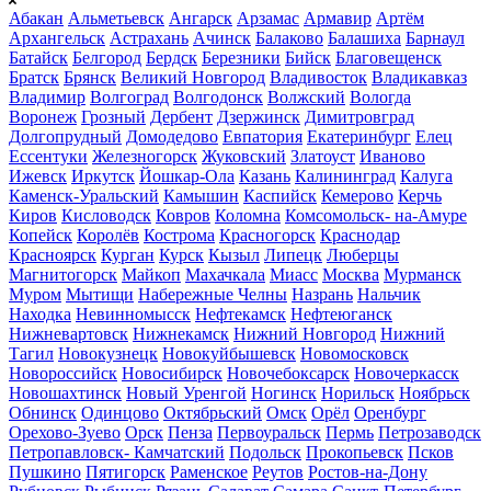
Абакан
Альметьевск
Ангарск
Арзамас
Армавир
Артём
Архангельск
Астрахань
Ачинск
Балаково
Балашиха
Барнаул
Батайск
Белгород
Бердск
Березники
Бийск
Благовещенск
Братск
Брянск
Великий Новгород
Владивосток
Владикавказ
Владимир
Волгоград
Волгодонск
Волжский
Вологда
Воронеж
Грозный
Дербент
Дзержинск
Димитровград
Долгопрудный
Домодедово
Евпатория
Екатеринбург
Елец
Ессентуки
Железногорск
Жуковский
Златоуст
Иваново
Ижевск
Иркутск
Йошкар-Ола
Казань
Калининград
Калуга
Каменск-Уральский
Камышин
Каспийск
Кемерово
Керчь
Киров
Кисловодск
Ковров
Коломна
Комсомольск- на-Амуре
Копейск
Королёв
Кострома
Красногорск
Краснодар
Красноярск
Курган
Курск
Кызыл
Липецк
Люберцы
Магнитогорск
Майкоп
Махачкала
Миасс
Москва
Мурманск
Муром
Мытищи
Набережные Челны
Назрань
Нальчик
Находка
Невинномысск
Нефтекамск
Нефтеюганск
Нижневартовск
Нижнекамск
Нижний Новгород
Нижний
Тагил
Новокузнецк
Новокуйбышевск
Новомосковск
Новороссийск
Новосибирск
Новочебоксарск
Новочеркасск
Новошахтинск
Новый Уренгой
Ногинск
Норильск
Ноябрьск
Обнинск
Одинцово
Октябрьский
Омск
Орёл
Оренбург
Орехово-Зуево
Орск
Пенза
Первоуральск
Пермь
Петрозаводск
Петропавловск- Камчатский
Подольск
Прокопьевск
Псков
Пушкино
Пятигорск
Раменское
Реутов
Ростов-на-Дону