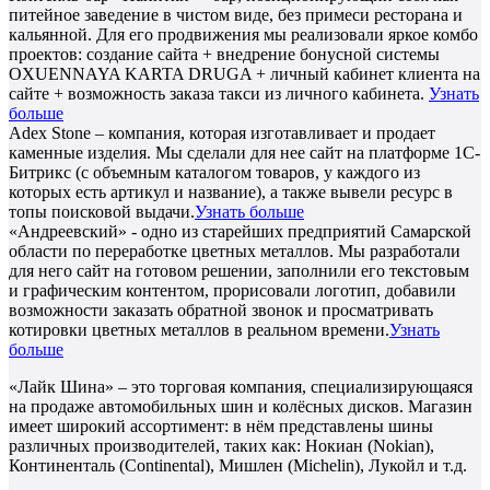
питейное заведение в чистом виде, без примеси ресторана и
кальянной. Для его продвижения мы реализовали яркое комбо
проектов: создание сайта + внедрение бонусной системы
OXUENNAYA KARTA DRUGA + личный кабинет клиента на
сайте + возможность заказа такси из личного кабинета.
Узнать
больше
Adex Stone – компания, которая изготавливает и продает
каменные изделия. Мы сделали для нее сайт на платформе 1С-
Битрикс (с объемным каталогом товаров, у каждого из
которых есть артикул и название), а также вывели ресурс в
топы поисковой выдачи.
Узнать больше
«Андреевский» - одно из старейших предприятий Самарской
области по переработке цветных металлов. Мы разработали
для него сайт на готовом решении, заполнили его текстовым
и графическим контентом, прорисовали логотип, добавили
возможности заказать обратной звонок и просматривать
котировки цветных металлов в реальном времени.
Узнать
больше
«Лайк Шина» – это торговая компания, специализирующаяся
на продаже автомобильных шин и колёсных дисков. Магазин
имеет широкий ассортимент: в нём представлены шины
различных производителей, таких как: Нокиан (Nokian),
Континенталь (Continental), Мишлен (Michelin), Лукойл и т.д.