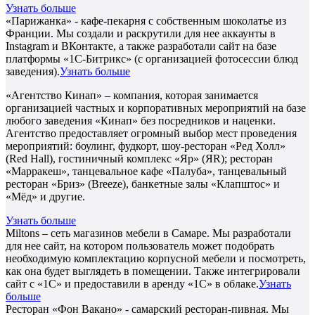
Узнать больше
«Парижанка» - кафе-пекарня с собственным шоколатье из
Франции. Мы создали и раскрутили для нее аккаунты в
Instagram и ВКонтакте, а также разработали сайт на базе
платформы «1С-Битрикс» (с организацией фотосессии блюд
заведения).
Узнать больше
«Агентство Кинап» – компания, которая занимается
организацией частных и корпоративных мероприятий на базе
любого заведения «Кинап» без посредников и наценки.
Агентство предоставляет огромный выбор мест проведения
мероприятий: боулинг, фудкорт, шоу-ресторан «Ред Холл»
(Red Hall), гостиничный комплекс «Яр» (ЯR); ресторан
«Марракеш», танцевальное кафе «Палуба», танцевальный
ресторан «Бриз» (Breeze), банкетные залы «Клапштос» и
«Мёд» и другие.
Узнать больше
Miltons – сеть магазинов мебели в Самаре. Мы разработали
для нее сайт, на котором пользователь может подобрать
необходимую комплектацию корпусной мебели и посмотреть,
как она будет выглядеть в помещении. Также интегрировали
сайт с «1С» и предоставили в аренду «1С» в облаке.
Узнать
больше
Ресторан «Фон Вакано» - самарский ресторан-пивная. Мы