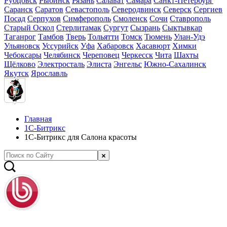
Рубцовск
Рыбинск
Рязань
Салават
Самара
Санкт-Петербург
Саранск
Саратов
Севастополь
Северодвинск
Северск
Сергиев
Посад
Серпухов
Симферополь
Смоленск
Сочи
Ставрополь
Старый Оскол
Стерлитамак
Сургут
Сызрань
Сыктывкар
Таганрог
Тамбов
Тверь
Тольятти
Томск
Тюмень
Улан-Удэ
Ульяновск
Уссурийск
Уфа
Хабаровск
Хасавюрт
Химки
Чебоксары
Челябинск
Череповец
Черкесск
Чита
Шахты
Щёлково
Электросталь
Элиста
Энгельс
Южно-Сахалинск
Якутск
Ярославль
Главная
1С-Битрикс
1С-Битрикс для Салона красоты