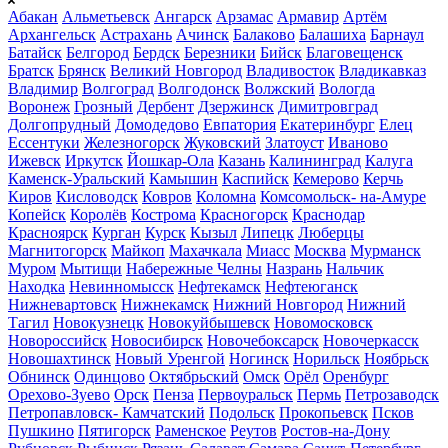
Абакан
Альметьевск
Ангарск
Арзамас
Армавир
Артём
Архангельск
Астрахань
Ачинск
Балаково
Балашиха
Барнаул
Батайск
Белгород
Бердск
Березники
Бийск
Благовещенск
Братск
Брянск
Великий Новгород
Владивосток
Владикавказ
Владимир
Волгоград
Волгодонск
Волжский
Вологда
Воронеж
Грозный
Дербент
Дзержинск
Димитровград
Долгопрудный
Домодедово
Евпатория
Екатеринбург
Елец
Ессентуки
Железногорск
Жуковский
Златоуст
Иваново
Ижевск
Иркутск
Йошкар-Ола
Казань
Калининград
Калуга
Каменск-Уральский
Камышин
Каспийск
Кемерово
Керчь
Киров
Кисловодск
Ковров
Коломна
Комсомольск- на-Амуре
Копейск
Королёв
Кострома
Красногорск
Краснодар
Красноярск
Курган
Курск
Кызыл
Липецк
Люберцы
Магнитогорск
Майкоп
Махачкала
Миасс
Москва
Мурманск
Муром
Мытищи
Набережные Челны
Назрань
Нальчик
Находка
Невинномысск
Нефтекамск
Нефтеюганск
Нижневартовск
Нижнекамск
Нижний Новгород
Нижний
Тагил
Новокузнецк
Новокуйбышевск
Новомосковск
Новороссийск
Новосибирск
Новочебоксарск
Новочеркасск
Новошахтинск
Новый Уренгой
Ногинск
Норильск
Ноябрьск
Обнинск
Одинцово
Октябрьский
Омск
Орёл
Оренбург
Орехово-Зуево
Орск
Пенза
Первоуральск
Пермь
Петрозаводск
Петропавловск- Камчатский
Подольск
Прокопьевск
Псков
Пушкино
Пятигорск
Раменское
Реутов
Ростов-на-Дону