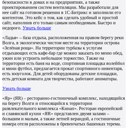
безопасности в домах и на предприятиях, а также
проектированием систем вентиляции. Мы разработали для
нее сайт на готовом решении в 1С-Битрикс и заполнили его
контентом. Это кейс о том, как сделать удобный и простой
сайт, наполнив его только самым необходимым. Быстро и
недорого.
Узнать больше
«Ладья» – база отдыха, расположенная на правом берегу реки
Волга, в экологически чистом месте на территории острова
«Зелёная роща». На территории турбазы к услугам
отдыхающих есть кафе-бар где можно заказать по меню обед,
ужин или устроить небольшое торжество. Также на
территории есть баня на воде, спортивная площадка волейбол
и мини футбол, предлагается прокат спортивного инвентаря,
есть зооуголок. Для детей оборудованы детские площадки,
есть детская комната для творчества, работают аниматоры.
Узнать больше
«Яр» (ЯR) – ресторанно-гостиничный комплекс, находящийся
на берегу Волги и относящийся к территории
развлекательного комплекса «Кинап». Ресторан европейской
и славянской кухни «ЯR» представлен двумя залами –
большим и малым, а также летней верандой, а гостиничные
номера отеля расположены в бревенчатых башенках терема.