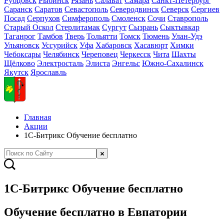
Рубцовск
Рыбинск
Рязань
Салават
Самара
Санкт-Петербург
Саранск
Саратов
Севастополь
Северодвинск
Северск
Сергиев
Посад
Серпухов
Симферополь
Смоленск
Сочи
Ставрополь
Старый Оскол
Стерлитамак
Сургут
Сызрань
Сыктывкар
Таганрог
Тамбов
Тверь
Тольятти
Томск
Тюмень
Улан-Удэ
Ульяновск
Уссурийск
Уфа
Хабаровск
Хасавюрт
Химки
Чебоксары
Челябинск
Череповец
Черкесск
Чита
Шахты
Щёлково
Электросталь
Элиста
Энгельс
Южно-Сахалинск
Якутск
Ярославль
Главная
Акции
1С-Битрикс Обучение бесплатно
1С-Битрикс Обучение бесплатно
Обучение бесплатно в Евпатории