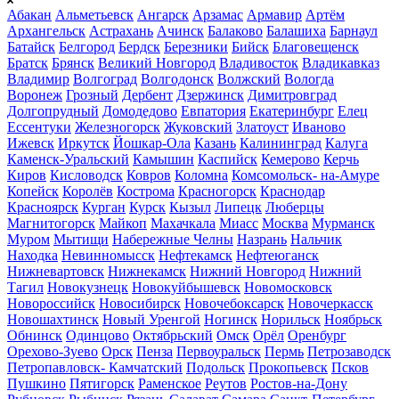
Абакан
Альметьевск
Ангарск
Арзамас
Армавир
Артём
Архангельск
Астрахань
Ачинск
Балаково
Балашиха
Барнаул
Батайск
Белгород
Бердск
Березники
Бийск
Благовещенск
Братск
Брянск
Великий Новгород
Владивосток
Владикавказ
Владимир
Волгоград
Волгодонск
Волжский
Вологда
Воронеж
Грозный
Дербент
Дзержинск
Димитровград
Долгопрудный
Домодедово
Евпатория
Екатеринбург
Елец
Ессентуки
Железногорск
Жуковский
Златоуст
Иваново
Ижевск
Иркутск
Йошкар-Ола
Казань
Калининград
Калуга
Каменск-Уральский
Камышин
Каспийск
Кемерово
Керчь
Киров
Кисловодск
Ковров
Коломна
Комсомольск- на-Амуре
Копейск
Королёв
Кострома
Красногорск
Краснодар
Красноярск
Курган
Курск
Кызыл
Липецк
Люберцы
Магнитогорск
Майкоп
Махачкала
Миасс
Москва
Мурманск
Муром
Мытищи
Набережные Челны
Назрань
Нальчик
Находка
Невинномысск
Нефтекамск
Нефтеюганск
Нижневартовск
Нижнекамск
Нижний Новгород
Нижний
Тагил
Новокузнецк
Новокуйбышевск
Новомосковск
Новороссийск
Новосибирск
Новочебоксарск
Новочеркасск
Новошахтинск
Новый Уренгой
Ногинск
Норильск
Ноябрьск
Обнинск
Одинцово
Октябрьский
Омск
Орёл
Оренбург
Орехово-Зуево
Орск
Пенза
Первоуральск
Пермь
Петрозаводск
Петропавловск- Камчатский
Подольск
Прокопьевск
Псков
Пушкино
Пятигорск
Раменское
Реутов
Ростов-на-Дону