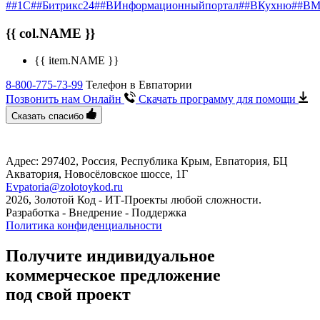
##1С
##Битрикс24
##ВИнформационныйпортал
##ВКухню
##ВМ
{{ col.NAME }}
{{ item.NAME }}
8-800-775-73-99
Телефон в Евпатории
Позвонить нам Онлайн
Скачать программу
для помощи
Сказать спасибо
Адрес: 297402, Россия, Республика Крым, Евпатория, БЦ
Акватория, Новосёловское шоссе, 1Г
Evpatoria@zolotoykod.ru
2026, Золотой Код
- ИТ-Проекты любой сложности.
Разработка - Внедрение - Поддержка
Политика конфиденциальности
Получите индивидуальное
коммерческое предложение
под свой проект