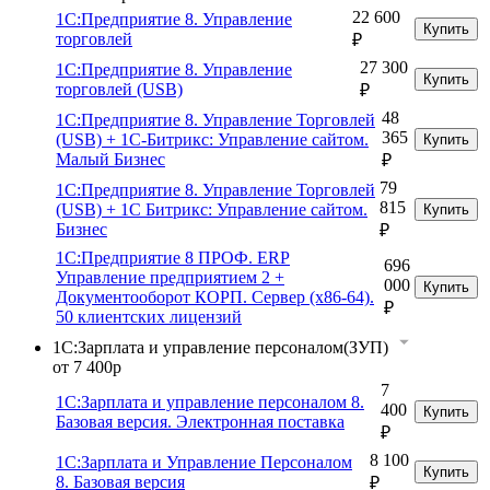
22 600
1С:Предприятие 8. Управление
Купить
торговлей
₽
27 300
1С:Предприятие 8. Управление
Купить
торговлей (USB)
₽
48
1С:Предприятие 8. Управление Торговлей
365
(USB) + 1С-Битрикс: Управление сайтом.
Купить
Малый Бизнес
₽
79
1С:Предприятие 8. Управление Торговлей
815
(USB) + 1С Битрикс: Управление сайтом.
Купить
Бизнес
₽
1С:Предприятие 8 ПРОФ. ERP
696
Управление предприятием 2 +
000
Купить
Документооборот КОРП. Сервер (x86-64).
₽
50 клиентских лицензий
1С:Зарплата и управление персоналом(ЗУП)
от 7 400р
7
1С:Зарплата и управление персоналом 8.
400
Купить
Базовая версия. Электронная поставка
₽
8 100
1С:Зарплата и Управление Персоналом
Купить
8. Базовая версия
₽