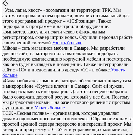
«Усы, лапы, хвост» - зоомагазин на территории ТРК. Мы
автоматизировали в нем продажи, внедрив оптимальный для
этого программный продукт – «1С:Розница». Также
подобрали к программе и настроили оборудование:
компьютер, кассу для печати чеков с фискальным
регистратором, сканер штрих-кодов. Обучили персонал работе
с внедренной системой.
Узнать больше
Miltons – сеть магазинов мебели в Самаре. Мы разработали
для нее сайт, на котором пользователь может подобрать
необходимую комплектацию корпусной мебели и посмотреть,
как она будет выглядеть в помещении. Также интегрировали
сайт с «1С» и предоставили в аренду «1С» в облаке.
Узнать
больше
«Самараоблгаз» - компания, которая обеспечивает подачу газа
в микрорайоне «Крутые ключи» в Самаре. Сайт ей нужен,
чтобы раскрывать информацию. Для этого нецелесообразно
было содержать дорогой ресурс, который у нее был. Поэтому
мы разработали новый – на базе готового решения с простым
функционалом.
Узнать больше
ТСЖ «Лесная поляна» - организация, которая управляет
домами одноименного жилого комплекса. Обращение к нам за
простой арендой сервера переросло в интересный проект. Мы
внедрили программу «1С: Учет в управляющих компаниях»,
тем самым автоматизировали управление домами, начисление