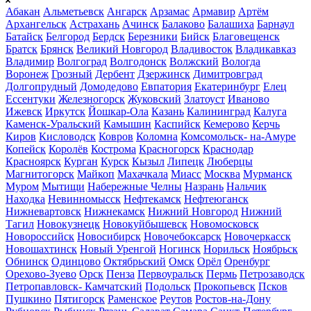
Абакан
Альметьевск
Ангарск
Арзамас
Армавир
Артём
Архангельск
Астрахань
Ачинск
Балаково
Балашиха
Барнаул
Батайск
Белгород
Бердск
Березники
Бийск
Благовещенск
Братск
Брянск
Великий Новгород
Владивосток
Владикавказ
Владимир
Волгоград
Волгодонск
Волжский
Вологда
Воронеж
Грозный
Дербент
Дзержинск
Димитровград
Долгопрудный
Домодедово
Евпатория
Екатеринбург
Елец
Ессентуки
Железногорск
Жуковский
Златоуст
Иваново
Ижевск
Иркутск
Йошкар-Ола
Казань
Калининград
Калуга
Каменск-Уральский
Камышин
Каспийск
Кемерово
Керчь
Киров
Кисловодск
Ковров
Коломна
Комсомольск- на-Амуре
Копейск
Королёв
Кострома
Красногорск
Краснодар
Красноярск
Курган
Курск
Кызыл
Липецк
Люберцы
Магнитогорск
Майкоп
Махачкала
Миасс
Москва
Мурманск
Муром
Мытищи
Набережные Челны
Назрань
Нальчик
Находка
Невинномысск
Нефтекамск
Нефтеюганск
Нижневартовск
Нижнекамск
Нижний Новгород
Нижний
Тагил
Новокузнецк
Новокуйбышевск
Новомосковск
Новороссийск
Новосибирск
Новочебоксарск
Новочеркасск
Новошахтинск
Новый Уренгой
Ногинск
Норильск
Ноябрьск
Обнинск
Одинцово
Октябрьский
Омск
Орёл
Оренбург
Орехово-Зуево
Орск
Пенза
Первоуральск
Пермь
Петрозаводск
Петропавловск- Камчатский
Подольск
Прокопьевск
Псков
Пушкино
Пятигорск
Раменское
Реутов
Ростов-на-Дону