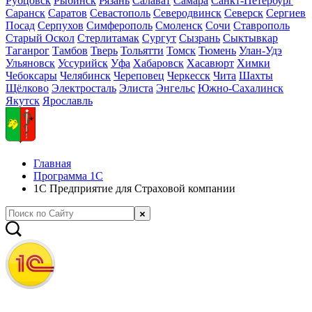
Рубцовск
Рыбинск
Рязань
Салават
Самара
Санкт-Петербург
Саранск
Саратов
Севастополь
Северодвинск
Северск
Сергиев
Посад
Серпухов
Симферополь
Смоленск
Сочи
Ставрополь
Старый Оскол
Стерлитамак
Сургут
Сызрань
Сыктывкар
Таганрог
Тамбов
Тверь
Тольятти
Томск
Тюмень
Улан-Удэ
Ульяновск
Уссурийск
Уфа
Хабаровск
Хасавюрт
Химки
Чебоксары
Челябинск
Череповец
Черкесск
Чита
Шахты
Щёлково
Электросталь
Элиста
Энгельс
Южно-Сахалинск
Якутск
Ярославль
Главная
Программа 1С
1С Предприятие для Страховой компании