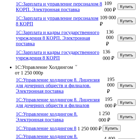
109
1С:Зарплата и управление персоналом 8
Купить
КОРП. Электронная поставка
000 ₽
109 000
1С:Зарплата и управление персоналом
Купить
8 КОРП
₽
136
1С:Зарплата и кадры государственного
000
учреждения 8 КОРП. Электронная
Купить
поставка
₽
136
1С:Зарплата и кадры государственного
Купить
учреждения 8 КОРП
000 ₽
1С:Управление Холдингом
от 1 250 000р
195
1С:Управление холдингом 8. Лицензия
000
для дочерних обществ и филиалов.
Купить
Электронная поставка
₽
195
1С:Управление холдингом 8. Лицензия
Купить
для дочерних обществ и филиалов
000 ₽
1 250
1С:Управление холдингом 8.
Купить
Электронная поставка
000 ₽
1С:Управление холдингом 8
1 250 000 ₽
Купить
1С:Управление холдингом 8.
4 400