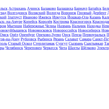
льск
Астрахань
Ачинск
Балаково
Балашиха
Барнаул
Батайск
Бел
град
Волгодонск
Волжский
Вологда
Воронеж
Грозный
Дербент
ский
Златоуст
Иваново
Ижевск
Иркутск
Йошкар-Ола
Казань
Кал
ск- на-Амуре
Копейск
Королёв
Кострома
Красногорск
Краснода
ром
Мытищи
Набережные Челны
Назрань
Нальчик
Находка
Нев
овокуйбышевск
Новомосковск
Новороссийск
Новосибирск
Нов
Омск
Орёл
Оренбург
Орехово-Зуево
Орск
Пенза
Первоуральск
П
тов-на-Дону
Рубцовск
Рыбинск
Рязань
Салават
Самара
Санкт-Пе
поль
Старый Оскол
Стерлитамак
Сургут
Сызрань
Сыктывкар
Та
ары
Челябинск
Череповец
Черкесск
Чита
Шахты
Щёлково
Электр