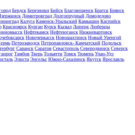
город
Бердск
Березники
Бийск
Благовещенск
Братск
Брянск
Дзержинск
Димитровград
Долгопрудный
Домодедово
ининград
Калуга
Каменск-Уральский
Камышин
Каспийск
р
Красноярск
Курган
Курск
Кызыл
Липецк
Люберцы
инномысск
Нефтекамск
Нефтеюганск
Нижневартовск
очебоксарск
Новочеркасск
Новошахтинск
Новый Уренгой
ермь
Петрозаводск
Петропавловск- Камчатский
Подольск
тербург
Саранск
Саратов
Севастополь
Северодвинск
Северск
ганрог
Тамбов
Тверь
Тольятти
Томск
Тюмень
Улан-Удэ
осталь
Элиста
Энгельс
Южно-Сахалинск
Якутск
Ярославль