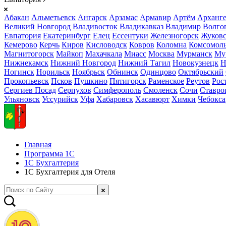
Абакан
Альметьевск
Ангарск
Арзамас
Армавир
Артём
Арханге
Великий Новгород
Владивосток
Владикавказ
Владимир
Волго
Евпатория
Екатеринбург
Елец
Ессентуки
Железногорск
Жуков
Кемерово
Керчь
Киров
Кисловодск
Ковров
Коломна
Комсомоль
Магнитогорск
Майкоп
Махачкала
Миасс
Москва
Мурманск
Му
Нижнекамск
Нижний Новгород
Нижний Тагил
Новокузнецк
Н
Ногинск
Норильск
Ноябрьск
Обнинск
Одинцово
Октябрьский
Прокопьевск
Псков
Пушкино
Пятигорск
Раменское
Реутов
Рос
Сергиев Посад
Серпухов
Симферополь
Смоленск
Сочи
Ставро
Ульяновск
Уссурийск
Уфа
Хабаровск
Хасавюрт
Химки
Чебокс
Главная
Программа 1С
1С Бухгалтерия
1С Бухгалтерия для Отеля