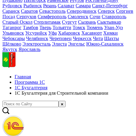
Пушкино
Пятигорск
Раменское
Реутов
Ростов-на-Дону
Рубцовск
Рыбинск
Рязань
Салават
Самара
Санкт-Петербург
Саранск
Саратов
Севастополь
Северодвинск
Северск
Сергиев
Посад
Серпухов
Симферополь
Смоленск
Сочи
Ставрополь
Старый Оскол
Стерлитамак
Сургут
Сызрань
Сыктывкар
Таганрог
Тамбов
Тверь
Тольятти
Томск
Тюмень
Улан-Удэ
Ульяновск
Уссурийск
Уфа
Хабаровск
Хасавюрт
Химки
Чебоксары
Челябинск
Череповец
Черкесск
Чита
Шахты
Щёлково
Электросталь
Элиста
Энгельс
Южно-Сахалинск
Якутск
Ярославль
Главная
Программа 1С
1С Бухгалтерия
1С Бухгалтерия для Строительной компании