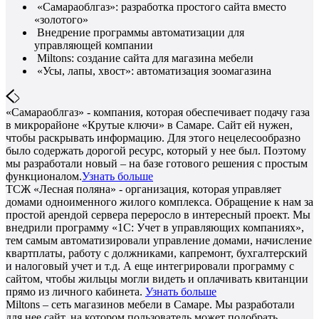
«Самараоблгаз»: разработка простого сайта вместо
«золотого»
Внедрение программы автоматизации для
управляющей компании
Miltons: создание сайта для магазина мебели
«Усы, лапы, хвост»: автоматизация зоомагазина
«Самараоблгаз» - компания, которая обеспечивает подачу газа
в микрорайоне «Крутые ключи» в Самаре. Сайт ей нужен,
чтобы раскрывать информацию. Для этого нецелесообразно
было содержать дорогой ресурс, который у нее был. Поэтому
мы разработали новый – на базе готового решения с простым
функционалом.
Узнать больше
ТСЖ «Лесная поляна» - организация, которая управляет
домами одноименного жилого комплекса. Обращение к нам за
простой арендой сервера переросло в интересный проект. Мы
внедрили программу «1С: Учет в управляющих компаниях»,
тем самым автоматизировали управление домами, начисление
квартплаты, работу с должниками, капремонт, бухгалтерский
и налоговый учет и т.д. А еще интегрировали программу с
сайтом, чтобы жильцы могли видеть и оплачивать квитанции
прямо из личного кабинета.
Узнать больше
Miltons – сеть магазинов мебели в Самаре. Мы разработали
для нее сайт, на котором пользователь может подобрать