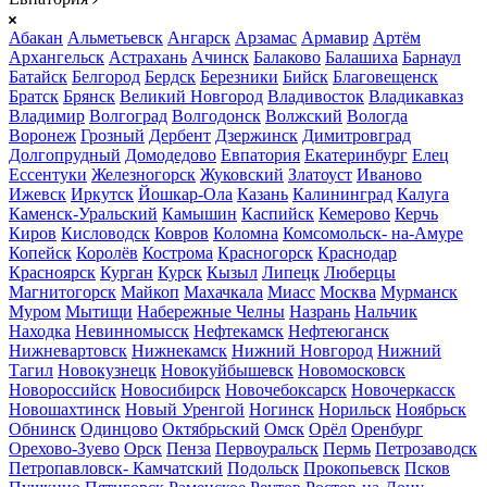
Абакан
Альметьевск
Ангарск
Арзамас
Армавир
Артём
Архангельск
Астрахань
Ачинск
Балаково
Балашиха
Барнаул
Батайск
Белгород
Бердск
Березники
Бийск
Благовещенск
Братск
Брянск
Великий Новгород
Владивосток
Владикавказ
Владимир
Волгоград
Волгодонск
Волжский
Вологда
Воронеж
Грозный
Дербент
Дзержинск
Димитровград
Долгопрудный
Домодедово
Евпатория
Екатеринбург
Елец
Ессентуки
Железногорск
Жуковский
Златоуст
Иваново
Ижевск
Иркутск
Йошкар-Ола
Казань
Калининград
Калуга
Каменск-Уральский
Камышин
Каспийск
Кемерово
Керчь
Киров
Кисловодск
Ковров
Коломна
Комсомольск- на-Амуре
Копейск
Королёв
Кострома
Красногорск
Краснодар
Красноярск
Курган
Курск
Кызыл
Липецк
Люберцы
Магнитогорск
Майкоп
Махачкала
Миасс
Москва
Мурманск
Муром
Мытищи
Набережные Челны
Назрань
Нальчик
Находка
Невинномысск
Нефтекамск
Нефтеюганск
Нижневартовск
Нижнекамск
Нижний Новгород
Нижний
Тагил
Новокузнецк
Новокуйбышевск
Новомосковск
Новороссийск
Новосибирск
Новочебоксарск
Новочеркасск
Новошахтинск
Новый Уренгой
Ногинск
Норильск
Ноябрьск
Обнинск
Одинцово
Октябрьский
Омск
Орёл
Оренбург
Орехово-Зуево
Орск
Пенза
Первоуральск
Пермь
Петрозаводск
Петропавловск- Камчатский
Подольск
Прокопьевск
Псков