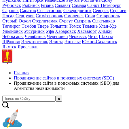
Пушкино
Пятигорск
Раменское
Реутов
Ростов-на-Дону
Рубцовск
Рыбинск
Рязань
Салават
Самара
Санкт-Петербург
Саранск
Саратов
Севастополь
Северодвинск
Северск
Сергиев
Посад
Серпухов
Симферополь
Смоленск
Сочи
Ставрополь
Старый Оскол
Стерлитамак
Сургут
Сызрань
Сыктывкар
Таганрог
Тамбов
Тверь
Тольятти
Томск
Тюмень
Улан-Удэ
Ульяновск
Уссурийск
Уфа
Хабаровск
Хасавюрт
Химки
Чебоксары
Челябинск
Череповец
Черкесск
Чита
Шахты
Щёлково
Электросталь
Элиста
Энгельс
Южно-Сахалинск
Якутск
Ярославль
Главная
Продвижение сайтов в поисковых системах (SEO)
Продвижение сайта в поисковых системах (SEO) для
Агентства недвижимости