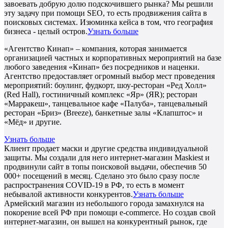
завоевать добрую долю подскочившего рынка? Мы решили
эту задачу при помощи SEO, то есть продвижения сайта в
поисковых системах. Изюминка кейса в том, что география
бизнеса - целый остров.
Узнать больше
«Агентство Кинап» – компания, которая занимается
организацией частных и корпоративных мероприятий на базе
любого заведения «Кинап» без посредников и наценки.
Агентство предоставляет огромный выбор мест проведения
мероприятий: боулинг, фудкорт, шоу-ресторан «Ред Холл»
(Red Hall), гостиничный комплекс «Яр» (ЯR); ресторан
«Марракеш», танцевальное кафе «Палуба», танцевальный
ресторан «Бриз» (Breeze), банкетные залы «Клапштос» и
«Мёд» и другие.
Узнать больше
Клиент продает маски и другие средства индивидуальной
защиты. Мы создали для него интернет-магазин Maskiest и
продвинули сайт в топы поисковой выдачи, обеспечив 50
000+ посещений в месяц. Сделано это было сразу после
распространения COVID-19 в РФ, то есть в момент
небывалой активности конкурентов.
Узнать больше
Армейский магазин из небольшого города замахнулся на
покорение всей РФ при помощи e-commerce. Но создав свой
интернет-магазин, он вышел на конкурентный рынок, где