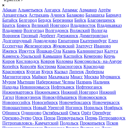
Абакан
Альметьевск
Ангарск
Арзамас
Армавир
Артём
Архангельск
Астрахань
Ачинск
Балаково
Балашиха
Барнаул
Батайск
Белгород
Бердск
Березники
Бийск
Благовещенск
Братск
Брянск
Великий Новгород
Владивосток
Владикавказ
Владимир
Волгоград
Волгодонск
Волжский
Вологда
Воронеж
Грозный
Дербент
Дзержинск
Димитровград
Долгопрудный
Домодедово
Евпатория
Екатеринбург
Елец
Ессентуки
Железногорск
Жуковский
Златоуст
Иваново
Ижевск
Иркутск
Йошкар-Ола
Казань
Калининград
Калуга
Каменск-Уральский
Камышин
Каспийск
Кемерово
Керчь
Киров
Кисловодск
Ковров
Коломна
Комсомольск- на-Амуре
Копейск
Королёв
Кострома
Красногорск
Краснодар
Красноярск
Курган
Курск
Кызыл
Липецк
Люберцы
Магнитогорск
Майкоп
Махачкала
Миасс
Москва
Мурманск
Муром
Мытищи
Набережные Челны
Назрань
Нальчик
Находка
Невинномысск
Нефтекамск
Нефтеюганск
Нижневартовск
Нижнекамск
Нижний Новгород
Нижний
Тагил
Новокузнецк
Новокуйбышевск
Новомосковск
Новороссийск
Новосибирск
Новочебоксарск
Новочеркасск
Новошахтинск
Новый Уренгой
Ногинск
Норильск
Ноябрьск
Обнинск
Одинцово
Октябрьский
Омск
Орёл
Оренбург
Орехово-Зуево
Орск
Пенза
Первоуральск
Пермь
Петрозаводск
Петропавловск- Камчатский
Подольск
Прокопьевск
Псков