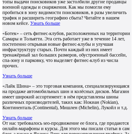
топы выдачи поисковиков уже застолбили другие продавцы
военной одежды и снаряжения. Как мы помогли ему
пробиться в зону видимости поисковиков, в разы увеличить
трафик и расширить географию сбыта? Читайте в нашем
новом кейсе.
Узнать больше
«Ботек» – сеть фитнес-клубов, расположенных на территории
Самары и Тольятти. Эта сеть работает уже в течение 14 лет,
постепенно открывая новые фитнес-клубы и улучшая
инфраструктуру старых. Почти каждый из них имеет
тренажёрный зал больших размеров, обустроенный бассейн,
спа-зону и парковку, что выделяет фитнес-клуб из числа
прочих.
Узнать больше
«Лайк Шина» – это торговая компания, специализирующаяся
на продаже автомобильных шин и колёсных дисков. Магазин
имеет широкий ассортимент: в нём представлены шины
различных производителей, таких как: Нокиан (Nokian),
Континенталь (Continental), Мишлен (Michelin), Лукойл и т.д.
Узнать больше
От нас требовалось seo-продвижение ее блога, где продаются
онлайн-марафоны и курсы. Для этого мы писали статьи в сам
блог, а также в Яндекс Дзен для перенаправления трафика. За