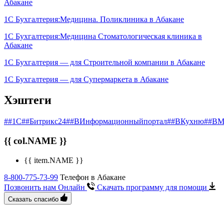
Абакане
1С Бухгалтерия:Медицина. Поликлиника в Абакане
1С Бухгалтерия:Медицина Стоматологическая клиника в
Абакане
1С Бухгалтерия — для Строительной компании в Абакане
1С Бухгалтерия — для Супермаркета в Абакане
Хэштеги
##1С
##Битрикс24
##ВИнформационныйпортал
##ВКухню
##ВМ
{{ col.NAME }}
{{ item.NAME }}
8-800-775-73-99
Телефон в Абакане
Позвонить нам Онлайн
Скачать программу
для помощи
Сказать спасибо