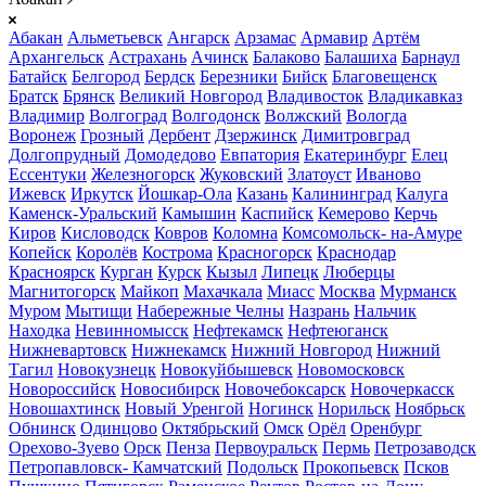
Абакан
Альметьевск
Ангарск
Арзамас
Армавир
Артём
Архангельск
Астрахань
Ачинск
Балаково
Балашиха
Барнаул
Батайск
Белгород
Бердск
Березники
Бийск
Благовещенск
Братск
Брянск
Великий Новгород
Владивосток
Владикавказ
Владимир
Волгоград
Волгодонск
Волжский
Вологда
Воронеж
Грозный
Дербент
Дзержинск
Димитровград
Долгопрудный
Домодедово
Евпатория
Екатеринбург
Елец
Ессентуки
Железногорск
Жуковский
Златоуст
Иваново
Ижевск
Иркутск
Йошкар-Ола
Казань
Калининград
Калуга
Каменск-Уральский
Камышин
Каспийск
Кемерово
Керчь
Киров
Кисловодск
Ковров
Коломна
Комсомольск- на-Амуре
Копейск
Королёв
Кострома
Красногорск
Краснодар
Красноярск
Курган
Курск
Кызыл
Липецк
Люберцы
Магнитогорск
Майкоп
Махачкала
Миасс
Москва
Мурманск
Муром
Мытищи
Набережные Челны
Назрань
Нальчик
Находка
Невинномысск
Нефтекамск
Нефтеюганск
Нижневартовск
Нижнекамск
Нижний Новгород
Нижний
Тагил
Новокузнецк
Новокуйбышевск
Новомосковск
Новороссийск
Новосибирск
Новочебоксарск
Новочеркасск
Новошахтинск
Новый Уренгой
Ногинск
Норильск
Ноябрьск
Обнинск
Одинцово
Октябрьский
Омск
Орёл
Оренбург
Орехово-Зуево
Орск
Пенза
Первоуральск
Пермь
Петрозаводск
Петропавловск- Камчатский
Подольск
Прокопьевск
Псков