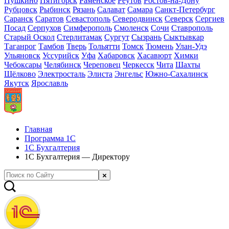
Пушкино
Пятигорск
Раменское
Реутов
Ростов-на-Дону
Рубцовск
Рыбинск
Рязань
Салават
Самара
Санкт-Петербург
Саранск
Саратов
Севастополь
Северодвинск
Северск
Сергиев
Посад
Серпухов
Симферополь
Смоленск
Сочи
Ставрополь
Старый Оскол
Стерлитамак
Сургут
Сызрань
Сыктывкар
Таганрог
Тамбов
Тверь
Тольятти
Томск
Тюмень
Улан-Удэ
Ульяновск
Уссурийск
Уфа
Хабаровск
Хасавюрт
Химки
Чебоксары
Челябинск
Череповец
Черкесск
Чита
Шахты
Щёлково
Электросталь
Элиста
Энгельс
Южно-Сахалинск
Якутск
Ярославль
Главная
Программа 1С
1С Бухгалтерия
1С Бухгалтерия — Директору