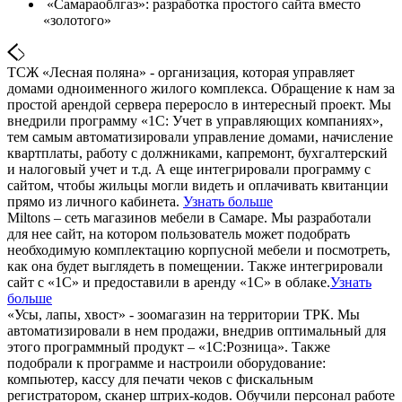
«Самараоблгаз»: разработка простого сайта вместо
«золотого»
ТСЖ «Лесная поляна» - организация, которая управляет
домами одноименного жилого комплекса. Обращение к нам за
простой арендой сервера переросло в интересный проект. Мы
внедрили программу «1С: Учет в управляющих компаниях»,
тем самым автоматизировали управление домами, начисление
квартплаты, работу с должниками, капремонт, бухгалтерский
и налоговый учет и т.д. А еще интегрировали программу с
сайтом, чтобы жильцы могли видеть и оплачивать квитанции
прямо из личного кабинета.
Узнать больше
Miltons – сеть магазинов мебели в Самаре. Мы разработали
для нее сайт, на котором пользователь может подобрать
необходимую комплектацию корпусной мебели и посмотреть,
как она будет выглядеть в помещении. Также интегрировали
сайт с «1С» и предоставили в аренду «1С» в облаке.
Узнать
больше
«Усы, лапы, хвост» - зоомагазин на территории ТРК. Мы
автоматизировали в нем продажи, внедрив оптимальный для
этого программный продукт – «1С:Розница». Также
подобрали к программе и настроили оборудование:
компьютер, кассу для печати чеков с фискальным
регистратором, сканер штрих-кодов. Обучили персонал работе