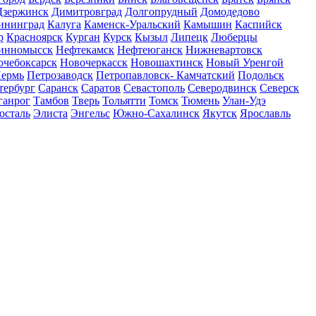
Дзержинск
Димитровград
Долгопрудный
Домодедово
ининград
Калуга
Каменск-Уральский
Камышин
Каспийск
р
Красноярск
Курган
Курск
Кызыл
Липецк
Люберцы
инномысск
Нефтекамск
Нефтеюганск
Нижневартовск
очебоксарск
Новочеркасск
Новошахтинск
Новый Уренгой
ермь
Петрозаводск
Петропавловск- Камчатский
Подольск
тербург
Саранск
Саратов
Севастополь
Северодвинск
Северск
ганрог
Тамбов
Тверь
Тольятти
Томск
Тюмень
Улан-Удэ
осталь
Элиста
Энгельс
Южно-Сахалинск
Якутск
Ярославль