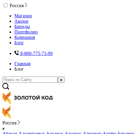
Россия
Магазин
Акции
Бренды
Портфолио
Компания
Блог
8-800-775-73-99
Главная
Блог
Россия
Абакан
Альметьевск
Ангарск
Арзамас
Армавир
Артём
Арханге