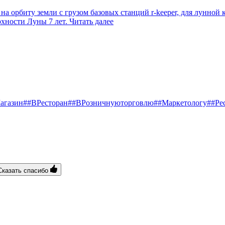
 орбиту земли с грузом базовых станций r-keeper, для лунной 
рхности Луны 7 лет.
Читать далее
агазин
##ВРесторан
##ВРозничнуюторговлю
##Маркетологу
##Ре
Сказать спасибо