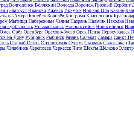
град
Волгодонск
Волжский
Вологда
Воронеж
Грозный
Дербент
ский
Златоуст
Иваново
Ижевск
Иркутск
Йошкар-Ола
Казань
Кал
ск- на-Амуре
Копейск
Королёв
Кострома
Красногорск
Краснода
ром
Мытищи
Набережные Челны
Назрань
Нальчик
Находка
Нев
овокуйбышевск
Новомосковск
Новороссийск
Новосибирск
Нов
Омск
Орёл
Оренбург
Орехово-Зуево
Орск
Пенза
Первоуральск
П
тов-на-Дону
Рубцовск
Рыбинск
Рязань
Салават
Самара
Санкт-Пе
поль
Старый Оскол
Стерлитамак
Сургут
Сызрань
Сыктывкар
Та
ары
Челябинск
Череповец
Черкесск
Чита
Шахты
Щёлково
Электр