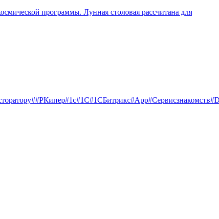
космической программы. Лунная столовая рассчитана для
сторатору
##РКипер
#1c
#1С
#1СБитрикс
#App
#Cервисзнакомств
#D