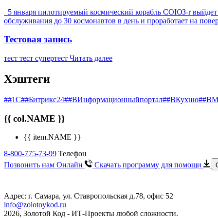
5 января пилотируемый космический корабль СОЮЗ-r выйдет на
обслуживания до 30 космонавтов в день и проработает на пове
Тестовая запись
тест тест супертест
Читать далее
Хэштеги
##1С
##Битрикс24
##ВИнформационныйпортал
##ВКухню
##ВМ
{{ col.NAME }}
{{ item.NAME }}
8-800-775-73-99
Телефон
Позвонить нам Онлайн
Скачать программу
для помощи
Адрес: г. Самара, ул. Ставропольская д.78, офис 52
info@zolotoykod.ru
2026, Золотой Код
- ИТ-Проекты любой сложности.