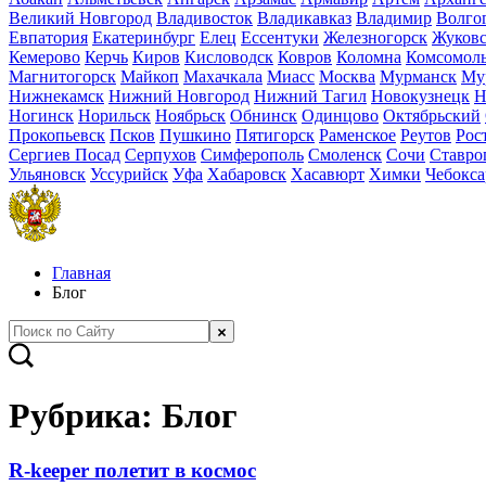
Великий Новгород
Владивосток
Владикавказ
Владимир
Волго
Евпатория
Екатеринбург
Елец
Ессентуки
Железногорск
Жуков
Кемерово
Керчь
Киров
Кисловодск
Ковров
Коломна
Комсомоль
Магнитогорск
Майкоп
Махачкала
Миасс
Москва
Мурманск
Му
Нижнекамск
Нижний Новгород
Нижний Тагил
Новокузнецк
Н
Ногинск
Норильск
Ноябрьск
Обнинск
Одинцово
Октябрьский
Прокопьевск
Псков
Пушкино
Пятигорск
Раменское
Реутов
Рос
Сергиев Посад
Серпухов
Симферополь
Смоленск
Сочи
Ставро
Ульяновск
Уссурийск
Уфа
Хабаровск
Хасавюрт
Химки
Чебокс
Главная
Блог
Рубрика: Блог
R-keeper полетит в космос