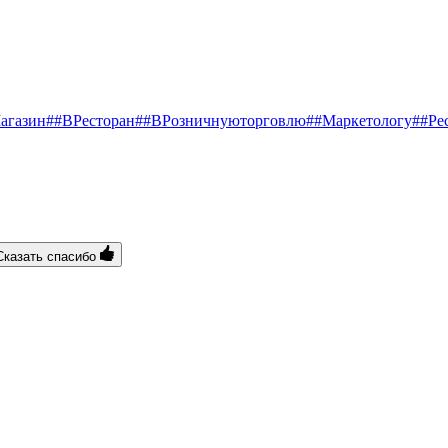
агазин
##ВРесторан
##ВРозничнуюторговлю
##Маркетологу
##Ре
Сказать спасибо