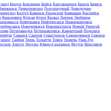
город
Бердск
Березники
Бийск
Благовещенск
Братск
Брянск
Дзержинск
Димитровград
Долгопрудный
Домодедово
ининград
Калуга
Каменск-Уральский
Камышин
Каспийск
р
Красноярск
Курган
Курск
Кызыл
Липецк
Люберцы
инномысск
Нефтекамск
Нефтеюганск
Нижневартовск
очебоксарск
Новочеркасск
Новошахтинск
Новый Уренгой
ермь
Петрозаводск
Петропавловск- Камчатский
Подольск
тербург
Саранск
Саратов
Севастополь
Северодвинск
Северск
ганрог
Тамбов
Тверь
Тольятти
Томск
Тюмень
Улан-Удэ
осталь
Элиста
Энгельс
Южно-Сахалинск
Якутск
Ярославль