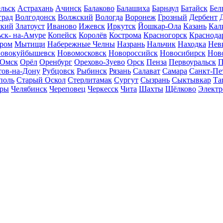
льск
Астрахань
Ачинск
Балаково
Балашиха
Барнаул
Батайск
Бел
град
Волгодонск
Волжский
Вологда
Воронеж
Грозный
Дербент
ский
Златоуст
Иваново
Ижевск
Иркутск
Йошкар-Ола
Казань
Кал
ск- на-Амуре
Копейск
Королёв
Кострома
Красногорск
Краснода
ром
Мытищи
Набережные Челны
Назрань
Нальчик
Находка
Нев
овокуйбышевск
Новомосковск
Новороссийск
Новосибирск
Нов
Омск
Орёл
Оренбург
Орехово-Зуево
Орск
Пенза
Первоуральск
П
тов-на-Дону
Рубцовск
Рыбинск
Рязань
Салават
Самара
Санкт-Пе
поль
Старый Оскол
Стерлитамак
Сургут
Сызрань
Сыктывкар
Та
ары
Челябинск
Череповец
Черкесск
Чита
Шахты
Щёлково
Электр