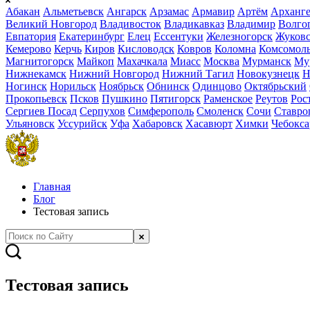
Абакан
Альметьевск
Ангарск
Арзамас
Армавир
Артём
Арханге
Великий Новгород
Владивосток
Владикавказ
Владимир
Волго
Евпатория
Екатеринбург
Елец
Ессентуки
Железногорск
Жуков
Кемерово
Керчь
Киров
Кисловодск
Ковров
Коломна
Комсомоль
Магнитогорск
Майкоп
Махачкала
Миасс
Москва
Мурманск
Му
Нижнекамск
Нижний Новгород
Нижний Тагил
Новокузнецк
Н
Ногинск
Норильск
Ноябрьск
Обнинск
Одинцово
Октябрьский
Прокопьевск
Псков
Пушкино
Пятигорск
Раменское
Реутов
Рос
Сергиев Посад
Серпухов
Симферополь
Смоленск
Сочи
Ставро
Ульяновск
Уссурийск
Уфа
Хабаровск
Хасавюрт
Химки
Чебокс
Главная
Блог
Тестовая запись
Тестовая запись