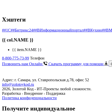
Хэштеги
##1С
##Битрикс24
##ВИнформационныйпортал
##ВКухню
##ВМ
{{ col.NAME }}
{{ item.NAME }}
8-800-775-73-99
Телефон
Позвонить нам Онлайн
Скачать программу
для помощи
Адрес: г. Самара, ул. Ставропольская д.78, офис 52
info@zolotoykod.ru
2026, Золотой Код
- ИТ-Проекты любой сложности.
Разработка - Внедрение - Поддержка
Политика конфиденциальности
Получите индивидуальное